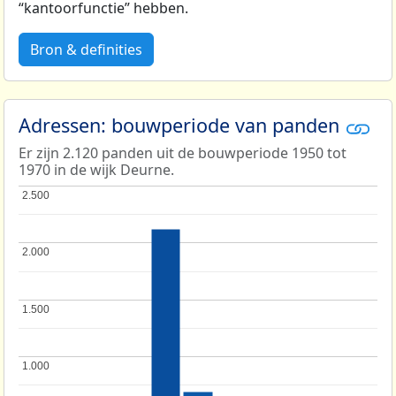
“kantoorfunctie” hebben.
Bron & definities
Adressen: bouwperiode van panden
Er zijn 2.120 panden uit de bouwperiode 1950 tot
1970 in de wijk Deurne.
2.500
2.500
2.000
2.000
1.500
1.500
1.000
1.000