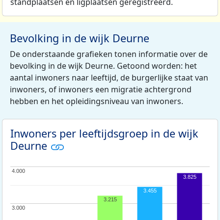
standplaatsen en ligplaatsen geregistreerd.
Bevolking in de wijk Deurne
De onderstaande grafieken tonen informatie over de
bevolking in de wijk Deurne. Getoond worden: het
aantal inwoners naar leeftijd, de burgerlijke staat van
inwoners, of inwoners een migratie achtergrond
hebben en het opleidingsniveau van inwoners.
Inwoners per leeftijdsgroep in de wijk
Deurne
4.000
4.000
3.825
3.455
3.215
3.000
3.000