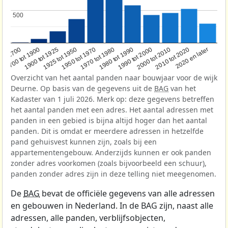
500
500
1950 tot 1970
1990 tot 2000
1900 tot 1925
2020 en later
1970 tot 1980
oor 1700
2000 tot 2010
1925 tot 1950
1980 tot 1990
1700 tot 1900
2010 tot 2020
Overzicht van het aantal panden naar bouwjaar voor de wijk
Deurne. Op basis van de gegevens uit de
BAG
van het
Kadaster van 1 juli 2026. Merk op: deze gegevens betreffen
het aantal panden met een adres. Het aantal adressen met
panden in een gebied is bijna altijd hoger dan het aantal
panden. Dit is omdat er meerdere adressen in hetzelfde
pand gehuisvest kunnen zijn, zoals bij een
appartementengebouw. Anderzijds kunnen er ook panden
zonder adres voorkomen (zoals bijvoorbeeld een schuur),
panden zonder adres zijn in deze telling niet meegenomen.
De
BAG
bevat de officiële gegevens van alle adressen
en gebouwen in Nederland. In de BAG zijn, naast alle
adressen, alle panden, verblijfsobjecten,