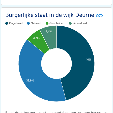
Burgerlijke staat in de wijk Deurne
Ongehuwd
Gehuwd
Gescheiden
Verweduwd
7,4%
6,8%
46%
39,9%
Bevolking, burgerlijke staat: aantal en percentage inwoners