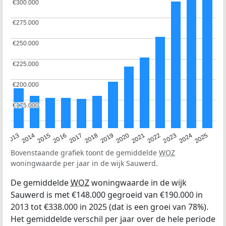
€300.000
€300.000
€275.000
€275.000
€250.000
€250.000
€225.000
€225.000
€200.000
€200.000
€175.000
€175.000
2015
2021
2014
2020
2013
2019
2025
2018
2024
2017
2023
2016
2022
Bovenstaande grafiek toont de gemiddelde
WOZ
woningwaarde per jaar in de wijk Sauwerd.
De gemiddelde
WOZ
woningwaarde in de wijk
Sauwerd is met €148.000 gegroeid van €190.000 in
2013 tot €338.000 in 2025 (dat is een groei van 78%).
Het gemiddelde verschil per jaar over de hele periode