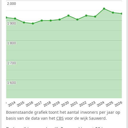
2.000
2.000
1.900
1.900
1.800
1.800
1.700
1.700
1.600
1.600
2022
2015
2021
2014
2020
2013
2026
2019
2025
2018
2024
2017
2023
2016
Bovenstaande grafiek toont het aantal inwoners per jaar op
basis van de data van het
CBS
voor de wijk Sauwerd.