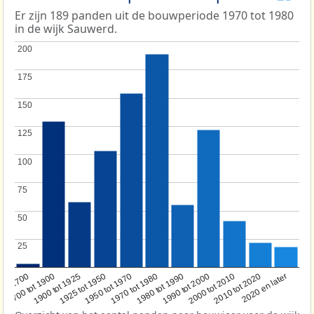
Er zijn 189 panden uit de bouwperiode 1970 tot 1980
in de wijk Sauwerd.
200
200
175
175
150
150
125
125
100
100
75
75
50
50
25
25
1950 tot 1970
1990 tot 2000
1900 tot 1925
2020 en later
1970 tot 1980
oor 1700
2000 tot 2010
1925 tot 1950
1980 tot 1990
1700 tot 1900
2010 tot 2020