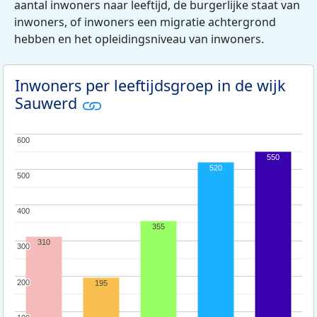
aantal inwoners naar leeftijd, de burgerlijke staat van
inwoners, of inwoners een migratie achtergrond
hebben en het opleidingsniveau van inwoners.
Inwoners per leeftijdsgroep in de wijk
Sauwerd
600
600
550
520
500
500
400
400
355
310
300
300
200
200
195