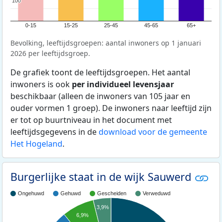
100
100
0-15
15-25
25-45
45-65
65+
Bevolking, leeftijdsgroepen: aantal inwoners op 1 januari
2026 per leeftijdsgroep.
De grafiek toont de leeftijdsgroepen. Het aantal
inwoners is ook
per individueel levensjaar
beschikbaar (alleen de inwoners van 105 jaar en
ouder vormen 1 groep). De inwoners naar leeftijd zijn
er tot op buurtniveau in het document met
leeftijdsgegevens in de
download voor de gemeente
Het Hogeland
.
Burgerlijke staat in de wijk Sauwerd
Ongehuwd
Gehuwd
Gescheiden
Verweduwd
3,9%
6,9%