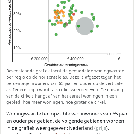
Percentage inwoners van 65 jaar en ouder
30%
30%
Nederland
20%
20%
10%
10%
600.0…
600.0…
€ 200.000
€ 200.000
€ 400.000
€ 400.000
€
€
Gemiddelde woningwaarde
Bovenstaande grafiek toont de gemiddelde woningwaarde
per regio op de horizontale as. Deze is afgezet tegen het
percentage inwoners van 65 jaar en ouder op de verticale
as. Iedere regio wordt als cirkel weergegeven. De omvang
van de cirkels hangt af van het aantal woningen in een
gebied: hoe meer woningen, hoe groter de cirkel.
Woningwaarde ten opzichte van inwoners van 65 jaar
en ouder per gebied, de volgende gebieden worden
in de grafiek weergegeven: Nederland (
grijs
),