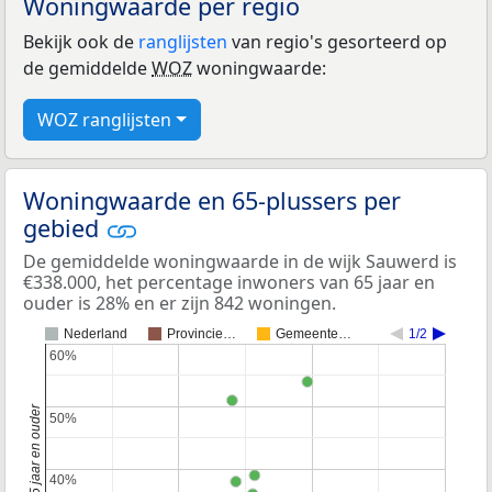
Woningwaarde per regio
Bekijk ook de
ranglijsten
van regio's gesorteerd op
de gemiddelde
WOZ
woningwaarde:
WOZ ranglijsten
Woningwaarde en 65-plussers per
gebied
De gemiddelde woningwaarde in de wijk Sauwerd is
€338.000, het percentage inwoners van 65 jaar en
ouder is 28% en er zijn 842 woningen.
Nederland
Provincie…
Gemeente…
1/2
60%
60%
50%
50%
40%
40%