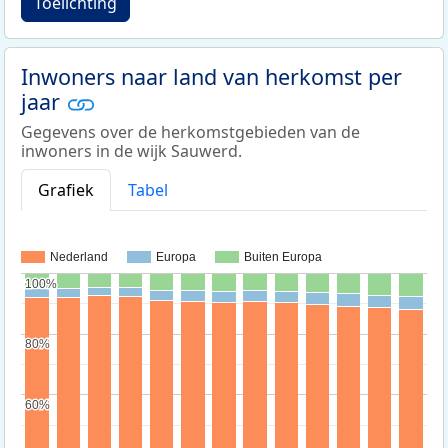
Toelichting
Inwoners naar land van herkomst per
jaar
Gegevens over de herkomstgebieden van de
inwoners in de wijk Sauwerd.
Grafiek
Tabel
Nederland
Europa
Buiten Europa
100%
100%
80%
80%
60%
60%