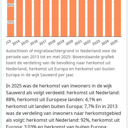
40%
40%
20%
20%
2015
2014
2021
2013
2020
2019
2018
2025
2017
2024
2023
2016
2022
Autochtoon of migratieachtergrond in Nederland voor de
periode van 2013 tot en met 2025: Bovenstaande grafiek
toont de verdeling van de bevolking naar herkomst uit
Nederland, herkomst uit Europa en herkomst van buiten
Europa in de wijk Sauwerd per jaar.
In 2025 was de herkomst van inwoners in de wijk
Sauwerd als volgt verdeeld: herkomst uit Nederland:
88%, herkomst uit Europese landen: 4,1% en
herkomst uit landen buiten Europa: 7,7% En in 2013
was de verdeling van inwoners naar herkomstgebied
als volgt: herkomst uit Nederland: 92%, herkomst uit
Europa: 3,03% en herkomst van buiten Europa: