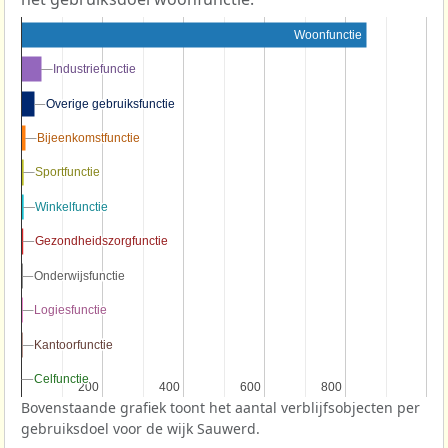
Woonfunctie
Industriefunctie
Industriefunctie
Overige gebruiksfunctie
Overige gebruiksfunctie
Bijeenkomstfunctie
Bijeenkomstfunctie
Sportfunctie
Sportfunctie
Winkelfunctie
Winkelfunctie
Gezondheidszorgfunctie
Gezondheidszorgfunctie
Onderwijsfunctie
Onderwijsfunctie
Logiesfunctie
Logiesfunctie
Kantoorfunctie
Kantoorfunctie
Celfunctie
Celfunctie
200
200
400
400
600
600
800
800
Bovenstaande grafiek toont het aantal verblijfsobjecten per
gebruiksdoel voor de wijk Sauwerd.