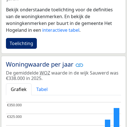
Bekijk onderstaande toelichting voor de definities
van de woningkenmerken. En bekijk de
woningkenmerken per buurt in de gemeente Het
Hogeland in een
interactieve tabel
.
Toelichting
Woningwaarde per jaar
De gemiddelde
WOZ
waarde in de wijk Sauwerd was
€338.000 in 2025.
Grafiek
Tabel
€350.000
€350.000
€325.000
€325.000