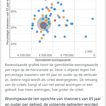
Percentage inwoners van 65 jaar en ouder
30%
30%
Nederland
Provincie Zuid-Holland
20%
20%
10%
10%
1.000…
1.000…
€ 250.000
€ 250.000
€ 500.000
€ 500.000
€ 750.000
€ 750.000
€
€
Gemiddelde woningwaarde
Bovenstaande grafiek toont de gemiddelde woningwaarde
per regio op de horizontale as. Deze is afgezet tegen het
percentage inwoners van 65 jaar en ouder op de verticale
as. Iedere regio wordt als cirkel weergegeven. De omvang
van de cirkels hangt af van het aantal woningen in een
gebied: hoe meer woningen, hoe groter de cirkel.
Woningwaarde ten opzichte van inwoners van 65 jaar
en ouder per gebied, de volgende gebieden worden