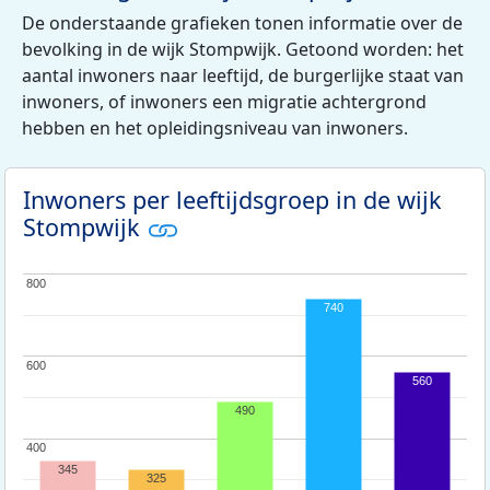
De onderstaande grafieken tonen informatie over de
bevolking in de wijk Stompwijk. Getoond worden: het
aantal inwoners naar leeftijd, de burgerlijke staat van
inwoners, of inwoners een migratie achtergrond
hebben en het opleidingsniveau van inwoners.
Inwoners per leeftijdsgroep in de wijk
Stompwijk
800
800
740
600
600
560
490
400
400
345
325