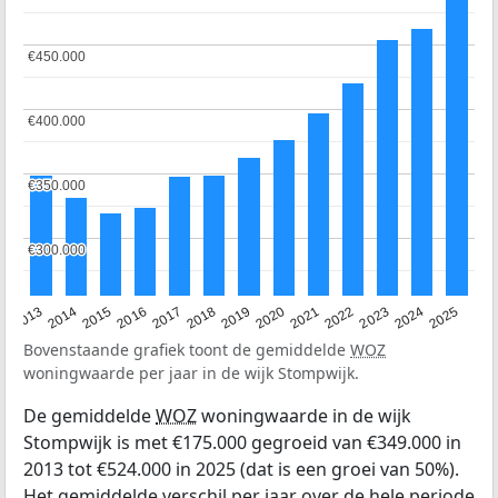
€450.000
€450.000
€400.000
€400.000
€350.000
€350.000
€300.000
€300.000
2015
2021
2014
2020
2013
2019
2025
2018
2024
2017
2023
2016
2022
Bovenstaande grafiek toont de gemiddelde
WOZ
woningwaarde per jaar in de wijk Stompwijk.
De gemiddelde
WOZ
woningwaarde in de wijk
Stompwijk is met €175.000 gegroeid van €349.000 in
2013 tot €524.000 in 2025 (dat is een groei van 50%).
Het gemiddelde verschil per jaar over de hele periode