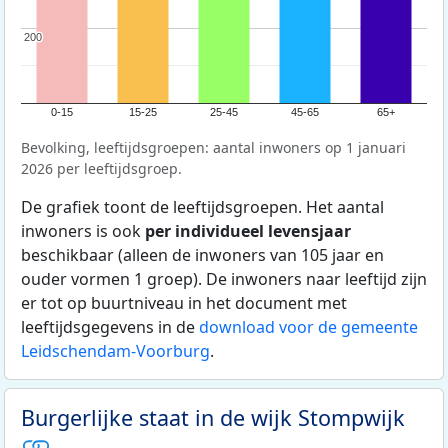
200
200
0-15
15-25
25-45
45-65
65+
Bevolking, leeftijdsgroepen: aantal inwoners op 1 januari
2026 per leeftijdsgroep.
De grafiek toont de leeftijdsgroepen. Het aantal
inwoners is ook
per individueel levensjaar
beschikbaar (alleen de inwoners van 105 jaar en
ouder vormen 1 groep). De inwoners naar leeftijd zijn
er tot op buurtniveau in het document met
leeftijdsgegevens in de
download voor de gemeente
Leidschendam-Voorburg
.
Burgerlijke staat in de wijk Stompwijk