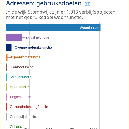
Adressen: gebruiksdoelen
In de wijk Stompwijk zijn er 1.013 verblijfsobjecten
met het gebruiksdoel woonfunctie.
Woonfunctie
Industriefunctie
Industriefunctie
Overige gebruiksfunctie
Overige gebruiksfunctie
Bijeenkomstfunctie
Bijeenkomstfunctie
Kantoorfunctie
Kantoorfunctie
Winkelfunctie
Winkelfunctie
Sportfunctie
Sportfunctie
Logiesfunctie
Logiesfunctie
Gezondheidszorgfunctie
Gezondheidszorgfunctie
Onderwijsfunctie
Onderwijsfunctie
Celfunctie
Celfunctie