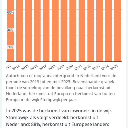
60%
60%
40%
40%
20%
20%
2015
2014
2021
2013
2020
2019
2018
2025
2017
2024
2023
2016
2022
Autochtoon of migratieachtergrond in Nederland voor de
periode van 2013 tot en met 2025: Bovenstaande grafiek
toont de verdeling van de bevolking naar herkomst uit
Nederland, herkomst uit Europa en herkomst van buiten
Europa in de wijk Stompwijk per jaar.
In 2025 was de herkomst van inwoners in de wijk
Stompwijk als volgt verdeeld: herkomst uit
Nederland: 88%, herkomst uit Europese landen: