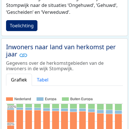
Stompwijk naar de situaties ‘Ongehuwd‘, ‘Gehuwd‘,
‘Gescheiden‘ en ‘Verweduwd‘.
Toelichting
Inwoners naar land van herkomst per
jaar
Gegevens over de herkomstgebieden van de
inwoners in de wijk Stompwijk.
Grafiek
Tabel
Nederland
Europa
Buiten Europa
100%
100%
80%
80%