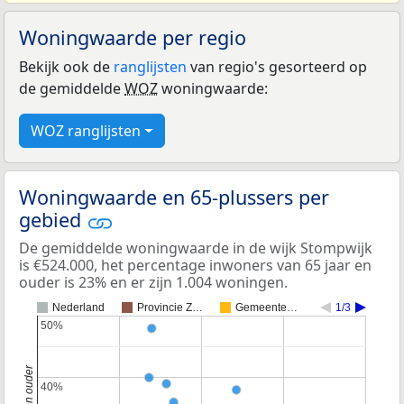
Woningwaarde per regio
Bekijk ook de
ranglijsten
van regio's gesorteerd op
de gemiddelde
WOZ
woningwaarde:
WOZ ranglijsten
Woningwaarde en 65-plussers per
gebied
De gemiddelde woningwaarde in de wijk Stompwijk
is €524.000, het percentage inwoners van 65 jaar en
ouder is 23% en er zijn 1.004 woningen.
Nederland
Provincie Z…
Gemeente…
1/3
50%
50%
40%
40%