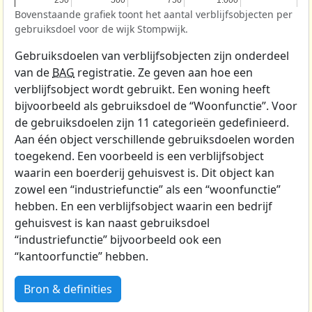
250
250
500
500
750
750
1.000
1.000
Bovenstaande grafiek toont het aantal verblijfsobjecten per
gebruiksdoel voor de wijk Stompwijk.
Gebruiksdoelen van verblijfsobjecten zijn onderdeel
van de
BAG
registratie. Ze geven aan hoe een
verblijfsobject wordt gebruikt. Een woning heeft
bijvoorbeeld als gebruiksdoel de “Woonfunctie”. Voor
de gebruiksdoelen zijn 11 categorieën gedefinieerd.
Aan één object verschillende gebruiksdoelen worden
toegekend. Een voorbeeld is een verblijfsobject
waarin een boerderij gehuisvest is. Dit object kan
zowel een “industriefunctie” als een “woonfunctie”
hebben. En een verblijfsobject waarin een bedrijf
gehuisvest is kan naast gebruiksdoel
“industriefunctie” bijvoorbeeld ook een
“kantoorfunctie” hebben.
Bron & definities