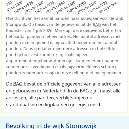
1950 tot 1970
1990 tot 2000
1900 tot 1925
2020 en later
1970 tot 1980
oor 1700
2000 tot 2010
1925 tot 1950
1980 tot 1990
1700 tot 1900
2010 tot 2020
Overzicht van het aantal panden naar bouwjaar voor de wijk
Stompwijk. Op basis van de gegevens uit de
BAG
van het
Kadaster van 1 juli 2026. Merk op: deze gegevens betreffen
het aantal panden met een adres. Het aantal adressen met
panden in een gebied is bijna altijd hoger dan het aantal
panden. Dit is omdat er meerdere adressen in hetzelfde
pand gehuisvest kunnen zijn, zoals bij een
appartementengebouw. Anderzijds kunnen er ook panden
zonder adres voorkomen (zoals bijvoorbeeld een schuur),
panden zonder adres zijn in deze telling niet meegenomen.
De
BAG
bevat de officiële gegevens van alle adressen
en gebouwen in Nederland. In de BAG zijn, naast alle
adressen, alle panden, verblijfsobjecten,
standplaatsen en ligplaatsen geregistreerd.
Bevolking in de wijk Stompwijk