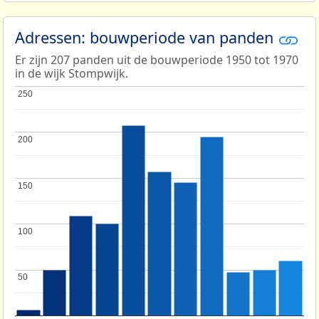
Adressen: bouwperiode van panden
Er zijn 207 panden uit de bouwperiode 1950 tot 1970
in de wijk Stompwijk.
250
250
200
200
150
150
100
100
50
50