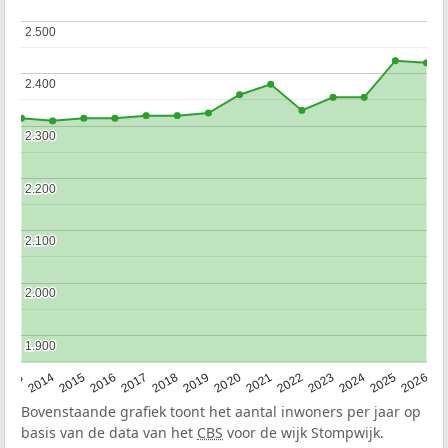
2.500
2.500
2.400
2.400
2.300
2.300
2.200
2.200
2.100
2.100
2.000
2.000
1.900
1.900
2022
2015
2021
2014
2020
2013
2026
2019
2025
2018
2024
2017
2023
2016
Bovenstaande grafiek toont het aantal inwoners per jaar op
basis van de data van het
CBS
voor de wijk Stompwijk.