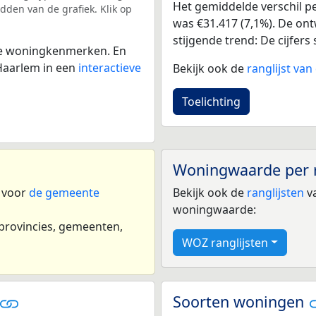
Het gemiddelde verschil pe
dden van de grafiek. Klik op
was €31.417 (7,1%). De ontw
stijgende trend: De cijfers s
 de woningkenmerken. En
Haarlem in een
interactieve
Bekijk ook de
ranglijst va
Toelichting
Woningwaarde per 
n voor
de gemeente
Bekijk ook de
ranglijsten
va
woningwaarde:
 provincies, gemeenten,
WOZ ranglijsten
Soorten woningen