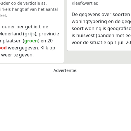
uder op de verticale as.
Kleefkwartier.
rkels hangt af van het aantal
De gegevens over soorten
kel.
woningtypering en de gegev
 ouder per gebied, de
soort woning is geografis
Nederland (
grijs
), provincie
is huisvest (panden met e
onplaatsen (
groen
) en 20
voor de situatie op 1 juli 2
ood
weergegeven. Klik op
 weer te geven.
Advertentie: