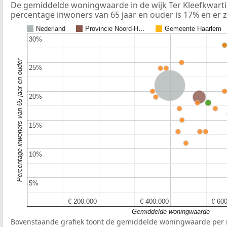
De gemiddelde woningwaarde in de wijk Ter Kleefkwartie
percentage inwoners van 65 jaar en ouder is 17% en er z
Nederland
Provincie Noord-H…
Gemeente Haarlem
30%
30%
Percentage inwoners van 65 jaar en ouder
25%
25%
Nederland
20%
20%
Provincie Noord-Holl
15%
15%
10%
10%
5%
5%
€ 200.000
€ 200.000
€ 400.000
€ 400.000
€ 60
€ 60
Gemiddelde woningwaarde
Bovenstaande grafiek toont de gemiddelde woningwaarde per r