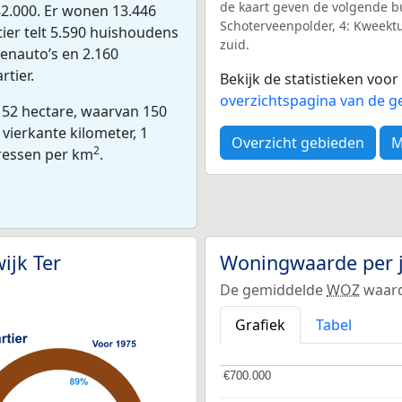
de kaart geven de volgende b
2.000. Er wonen 13.446
Schoterveenpolder, 4: Kweektu
tier telt 5.590 huishoudens
zuid.
nenauto’s en 2.160
rtier.
Bekijk de statistieken voo
overzichtspagina van de g
 152 hectare, waarvan 150
vierkante kilometer, 1
Overzicht gebieden
M
2
dressen per km
.
ijk Ter
Woningwaarde per 
De gemiddelde
WOZ
waarde
Grafiek
Tabel
€700.000
€700.000