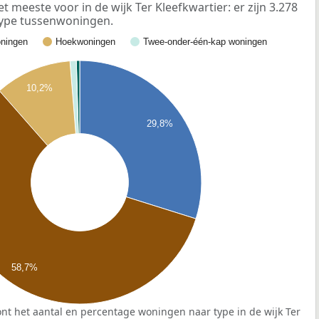
eeste voor in de wijk Ter Kleefkwartier: er zijn 3.278
ype tussenwoningen.
ningen
Hoekwoningen
Twee-onder-één-kap woningen
10,2%
29,8%
58,7%
nt het aantal en percentage woningen naar type in de wijk Ter