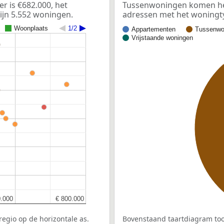
r is €682.000, het
Tussenwoningen komen het m
ijn 5.552 woningen.
adressen met het woningt
Woonplaats
1/2
Appartementen
Tussenwo
Vrijstaande woningen
and
0.000
0.000
€ 800.000
€ 800.000
egio op de horizontale as.
Bovenstaand taartdiagram too