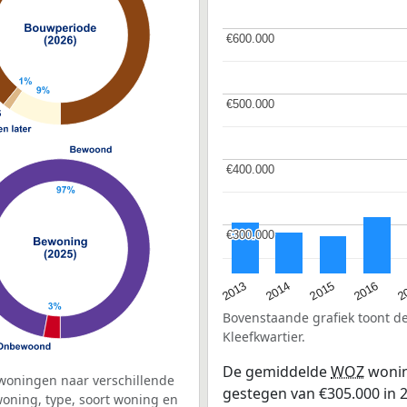
€600.000
€600.000
€500.000
€500.000
€400.000
€400.000
€300.000
€300.000
2015
2
2014
2016
2013
Bovenstaande grafiek toont 
Kleefkwartier.
De gemiddelde
WOZ
wonin
woningen naar verschillende
gestegen van €305.000 in 2
ning, type, soort woning en