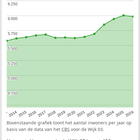
6.250
6.250
6.000
6.000
5.750
5.750
5.500
5.500
5.250
5.250
5.000
5.000
4.750
4.750
2022
2015
2021
2014
2020
2013
2026
2019
2025
2018
2024
2017
2023
2016
Bovenstaande grafiek toont het aantal inwoners per jaar op
basis van de data van het
CBS
voor de Wijk 03.