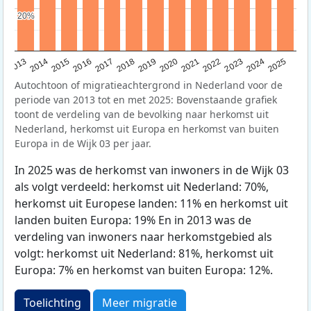
20%
20%
2015
2014
2021
2013
2020
2019
2018
2025
2017
2024
2023
2016
2022
Autochtoon of migratieachtergrond in Nederland voor de
periode van 2013 tot en met 2025: Bovenstaande grafiek
toont de verdeling van de bevolking naar herkomst uit
Nederland, herkomst uit Europa en herkomst van buiten
Europa in de Wijk 03 per jaar.
In 2025 was de herkomst van inwoners in de Wijk 03
als volgt verdeeld: herkomst uit Nederland: 70%,
herkomst uit Europese landen: 11% en herkomst uit
landen buiten Europa: 19% En in 2013 was de
verdeling van inwoners naar herkomstgebied als
volgt: herkomst uit Nederland: 81%, herkomst uit
Europa: 7% en herkomst van buiten Europa: 12%.
Toelichting
Meer migratie