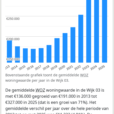
€250.000
€250.000
€200.000
€200.000
€150.000
€150.000
2015
2021
2014
2020
2013
2019
2025
2018
2024
2017
2023
2016
2022
Bovenstaande grafiek toont de gemiddelde
WOZ
woningwaarde per jaar in de Wijk 03.
De gemiddelde
WOZ
woningwaarde in de Wijk 03 is
met €136.000 gegroeid van €191.000 in 2013 tot
€327.000 in 2025 (dat is een groei van 71%). Het
gemiddelde verschil per jaar over de hele periode van