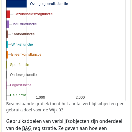
Overige gebruiksfunctie
Overige gebruiksfunctie
Gezondheidszorgfunctie
Gezondheidszorgfunctie
Industriefunctie
Industriefunctie
Kantoorfunctie
Kantoorfunctie
Winkelfunctie
Winkelfunctie
Bijeenkomstfunctie
Bijeenkomstfunctie
Sportfunctie
Sportfunctie
Onderwijsfunctie
Onderwijsfunctie
Logiesfunctie
Logiesfunctie
Celfunctie
Celfunctie
1.000
1.000
2.000
2.000
Bovenstaande grafiek toont het aantal verblijfsobjecten per
gebruiksdoel voor de Wijk 03.
Gebruiksdoelen van verblijfsobjecten zijn onderdeel
van de
BAG
registratie. Ze geven aan hoe een