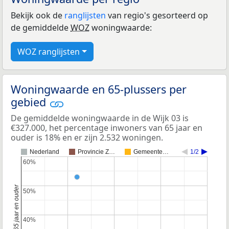
Bekijk ook de
ranglijsten
van regio's gesorteerd op
de gemiddelde
WOZ
woningwaarde:
WOZ ranglijsten
Woningwaarde en 65-plussers per
gebied
De gemiddelde woningwaarde in de Wijk 03 is
€327.000, het percentage inwoners van 65 jaar en
ouder is 18% en er zijn 2.532 woningen.
Nederland
Provincie Z…
Gemeente…
1/2
60%
60%
50%
50%
40%
40%