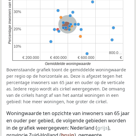
Percentage inwoners van 65 jaar en ouder
30%
30%
Nederland
Provincie Zuid-Holland
20%
20%
10%
10%
800.0…
800.0…
€ 200.000
€ 200.000
€ 400.000
€ 400.000
€ 600.000
€ 600.000
€
€
Gemiddelde woningwaarde
Bovenstaande grafiek toont de gemiddelde woningwaarde
per regio op de horizontale as. Deze is afgezet tegen het
percentage inwoners van 65 jaar en ouder op de verticale
as. Iedere regio wordt als cirkel weergegeven. De omvang
van de cirkels hangt af van het aantal woningen in een
gebied: hoe meer woningen, hoe groter de cirkel.
Woningwaarde ten opzichte van inwoners van 65 jaar
en ouder per gebied, de volgende gebieden worden
in de grafiek weergegeven: Nederland (
grijs
),
provincie Zuid-Holland (
bruin
), gemeente