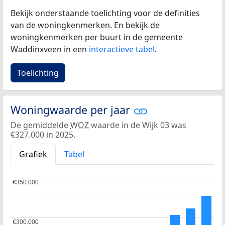
Bekijk onderstaande toelichting voor de definities
van de woningkenmerken. En bekijk de
woningkenmerken per buurt in de gemeente
Waddinxveen in een
interactieve tabel
.
Toelichting
Woningwaarde per jaar
De gemiddelde
WOZ
waarde in de Wijk 03 was
€327.000 in 2025.
Grafiek
Tabel
€350.000
€350.000
€300.000
€300.000