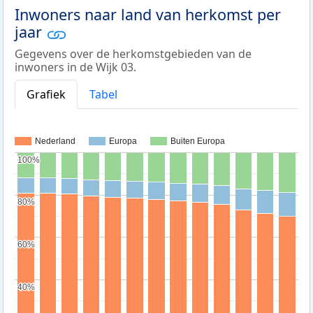
Inwoners naar land van herkomst per
jaar
Gegevens over de herkomstgebieden van de
inwoners in de Wijk 03.
Grafiek
Tabel
Nederland
Europa
Buiten Europa
100%
100%
80%
80%
60%
60%
40%
40%