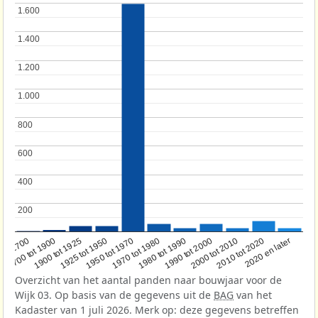
1.600
1.600
1.400
1.400
1.200
1.200
1.000
1.000
800
800
600
600
400
400
200
200
1950 tot 1970
1990 tot 2000
1900 tot 1925
2020 en later
1970 tot 1980
oor 1700
2000 tot 2010
1925 tot 1950
1980 tot 1990
1700 tot 1900
2010 tot 2020
Overzicht van het aantal panden naar bouwjaar voor de
Wijk 03. Op basis van de gegevens uit de
BAG
van het
Kadaster van 1 juli 2026. Merk op: deze gegevens betreffen