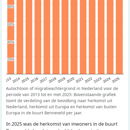
80%
80%
60%
60%
40%
40%
20%
20%
2015
2014
2021
2013
2020
2019
2018
2025
2017
2024
2023
2016
2022
Autochtoon of migratieachtergrond in Nederland voor de
periode van 2013 tot en met 2025: Bovenstaande grafiek
toont de verdeling van de bevolking naar herkomst uit
Nederland, herkomst uit Europa en herkomst van buiten
Europa in de buurt Benneveld per jaar.
In 2025 was de herkomst van inwoners in de buurt