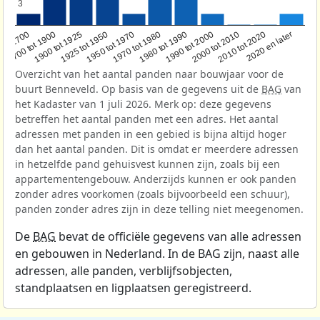
3
3
1950 tot 1970
1990 tot 2000
1900 tot 1925
2020 en later
1970 tot 1980
oor 1700
2000 tot 2010
1925 tot 1950
1980 tot 1990
1700 tot 1900
2010 tot 2020
Overzicht van het aantal panden naar bouwjaar voor de
buurt Benneveld. Op basis van de gegevens uit de
BAG
van
het Kadaster van 1 juli 2026. Merk op: deze gegevens
betreffen het aantal panden met een adres. Het aantal
adressen met panden in een gebied is bijna altijd hoger
dan het aantal panden. Dit is omdat er meerdere adressen
in hetzelfde pand gehuisvest kunnen zijn, zoals bij een
appartementengebouw. Anderzijds kunnen er ook panden
zonder adres voorkomen (zoals bijvoorbeeld een schuur),
panden zonder adres zijn in deze telling niet meegenomen.
De
BAG
bevat de officiële gegevens van alle adressen
en gebouwen in Nederland. In de BAG zijn, naast alle
adressen, alle panden, verblijfsobjecten,
standplaatsen en ligplaatsen geregistreerd.