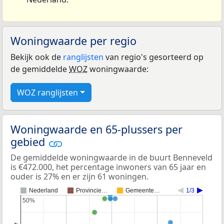
Woningwaarde per regio
Bekijk ook de
ranglijsten
van regio's gesorteerd op
de gemiddelde
WOZ
woningwaarde:
WOZ ranglijsten
Woningwaarde en 65-plussers per
gebied
De gemiddelde woningwaarde in de buurt Benneveld
is €472.000, het percentage inwoners van 65 jaar en
ouder is 27% en er zijn 61 woningen.
Nederland
Provincie…
Gemeente…
1/3
50%
50%