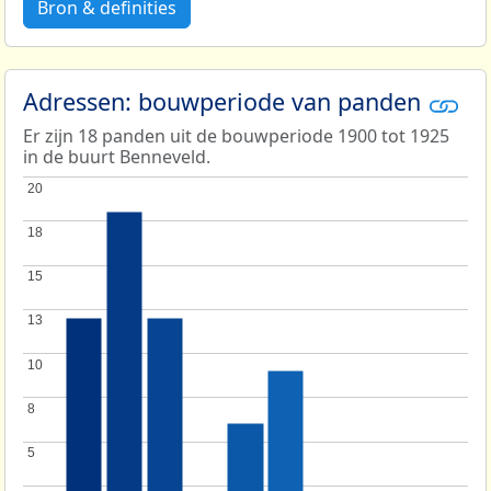
Bron & definities
Adressen: bouwperiode van panden
Er zijn 18 panden uit de bouwperiode 1900 tot 1925
in de buurt Benneveld.
20
20
18
18
15
15
13
13
10
10
8
8
5
5