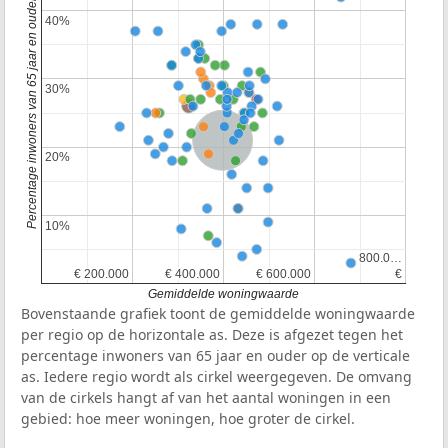
Percentage inwoners van 65 jaar en ouder
40%
40%
30%
30%
Nederland
20%
20%
10%
10%
800.0…
800.0…
€ 200.000
€ 200.000
€ 400.000
€ 400.000
€ 600.000
€ 600.000
€
€
Gemiddelde woningwaarde
Bovenstaande grafiek toont de gemiddelde woningwaarde
per regio op de horizontale as. Deze is afgezet tegen het
percentage inwoners van 65 jaar en ouder op de verticale
as. Iedere regio wordt als cirkel weergegeven. De omvang
van de cirkels hangt af van het aantal woningen in een
gebied: hoe meer woningen, hoe groter de cirkel.