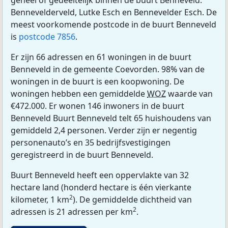
geheel of gedeeltelijk binnen de buurt Benneveld:
Bennevelderveld, Lutke Esch en Bennevelder Esch. De
meest voorkomende postcode in de buurt Benneveld
is
postcode 7856
.
Er zijn 66 adressen en 61 woningen in de buurt
Benneveld in de gemeente Coevorden. 98% van de
woningen in de buurt is een koopwoning. De
woningen hebben een gemiddelde
WOZ
waarde van
€472.000. Er wonen 146 inwoners in de buurt
Benneveld Buurt Benneveld telt 65 huishoudens van
gemiddeld 2,4 personen. Verder zijn er negentig
personenauto’s en 35 bedrijfsvestigingen
geregistreerd in de buurt Benneveld.
Buurt Benneveld heeft een oppervlakte van 32
hectare land (honderd hectare is één vierkante
2
kilometer, 1 km
). De gemiddelde dichtheid van
2
adressen is 21 adressen per km
.