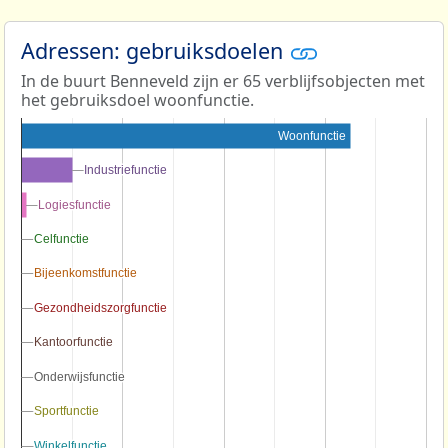
Adressen: gebruiksdoelen
In de buurt Benneveld zijn er 65 verblijfsobjecten met
het gebruiksdoel woonfunctie.
Woonfunctie
Industriefunctie
Industriefunctie
Logiesfunctie
Logiesfunctie
Celfunctie
Celfunctie
Bijeenkomstfunctie
Bijeenkomstfunctie
Gezondheidszorgfunctie
Gezondheidszorgfunctie
Kantoorfunctie
Kantoorfunctie
Onderwijsfunctie
Onderwijsfunctie
Sportfunctie
Sportfunctie
Winkelfunctie
Winkelfunctie