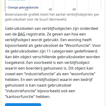
Overige gebruiksfunctie
Overige gebruiksfunctie
20
20
40
40
60
60
Bovenstaande grafiek toont het aantal verblijfsobjecten per
gebruiksdoel voor de buurt Benneveld.
Gebruiksdoelen van verblijfsobjecten zijn onderdeel
van de
BAG
registratie. Ze geven aan hoe een
verblijfsobject wordt gebruikt. Een woning heeft
bijvoorbeeld als gebruiksdoel de “Woonfunctie”. Voor
de gebruiksdoelen zijn 11 categorieën gedefinieerd.
Aan één object verschillende gebruiksdoelen worden
toegekend. Een voorbeeld is een verblijfsobject
waarin een boerderij gehuisvest is. Dit object kan
zowel een “industriefunctie” als een “woonfunctie”
hebben. En een verblijfsobject waarin een bedrijf
gehuisvest is kan naast gebruiksdoel
“industriefunctie” bijvoorbeeld ook een
“kantoorfunctie” hebben.