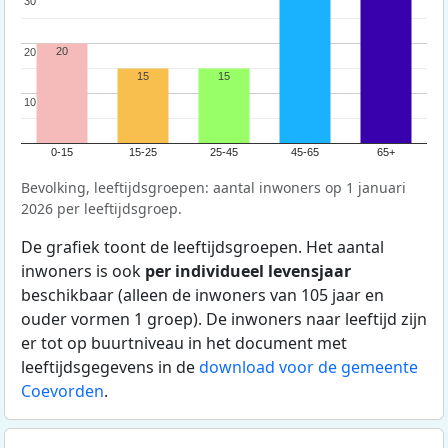
30
30
20
20
20
15
15
10
10
0-15
15-25
25-45
45-65
65+
Bevolking, leeftijdsgroepen: aantal inwoners op 1 januari
2026 per leeftijdsgroep.
De grafiek toont de leeftijdsgroepen. Het aantal
inwoners is ook
per individueel levensjaar
beschikbaar (alleen de inwoners van 105 jaar en
ouder vormen 1 groep). De inwoners naar leeftijd zijn
er tot op buurtniveau in het document met
leeftijdsgegevens in de
download voor de gemeente
Coevorden
.