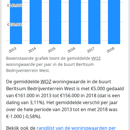
€140.000
€140.000
€130.000
€130.000
2013
2014
2015
2016
2017
2018
Bovenstaande grafiek toont de gemiddelde
WOZ
woningwaarde per jaar in de buurt Berltsum
Bedrijventerrein West.
De gemiddelde
WOZ
woningwaarde in de buurt
Berltsum Bedrijventerrein West is met €5.000 gedaald
van €161.000 in 2013 tot €156.000 in 2018 (dat is een
daling van 3,11%). Het gemiddelde verschil per jaar
over de hele periode van 2013 tot en met 2018 was
€-1.000 (-0,58%).
Bekijk ook de
ranglijst van de woningwaarden per