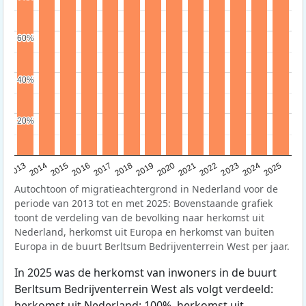
60%
60%
40%
40%
20%
20%
2015
2014
2021
2013
2020
2019
2018
2025
2017
2024
2023
2016
2022
Autochtoon of migratieachtergrond in Nederland voor de
periode van 2013 tot en met 2025: Bovenstaande grafiek
toont de verdeling van de bevolking naar herkomst uit
Nederland, herkomst uit Europa en herkomst van buiten
Europa in de buurt Berltsum Bedrijventerrein West per jaar.
In 2025 was de herkomst van inwoners in de buurt
Berltsum Bedrijventerrein West als volgt verdeeld:
herkomst uit Nederland: 100%, herkomst uit