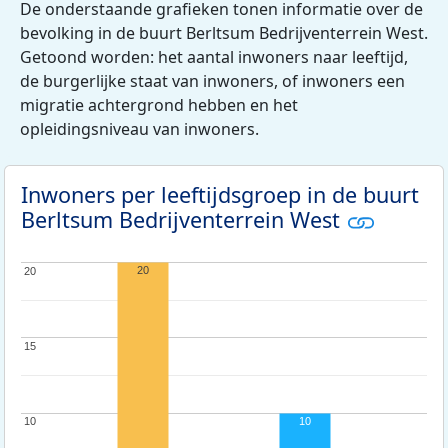
De onderstaande grafieken tonen informatie over de
bevolking in de buurt Berltsum Bedrijventerrein West.
Getoond worden: het aantal inwoners naar leeftijd,
de burgerlijke staat van inwoners, of inwoners een
migratie achtergrond hebben en het
opleidingsniveau van inwoners.
Inwoners per leeftijdsgroep in de buurt
Berltsum Bedrijventerrein West
20
20
20
15
15
10
10
10