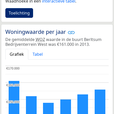
Waadhoeke in een
interactieve tabel
.
Toelichting
Woningwaarde per jaar
De gemiddelde
WOZ
waarde in de buurt Berltsum
Bedrijventerrein West was €161.000 in 2013.
Grafiek
Tabel
€170.000
€170.000
€160.000
€160.000
€150.000
€150.000