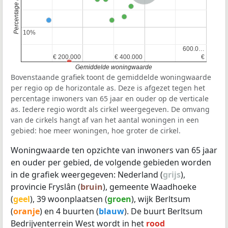
10%
10%
600.0…
600.0…
€ 200.000
€ 200.000
€ 400.000
€ 400.000
€
€
Gemiddelde woningwaarde
Bovenstaande grafiek toont de gemiddelde woningwaarde
per regio op de horizontale as. Deze is afgezet tegen het
percentage inwoners van 65 jaar en ouder op de verticale
as. Iedere regio wordt als cirkel weergegeven. De omvang
van de cirkels hangt af van het aantal woningen in een
gebied: hoe meer woningen, hoe groter de cirkel.
Woningwaarde ten opzichte van inwoners van 65 jaar
en ouder per gebied, de volgende gebieden worden
in de grafiek weergegeven: Nederland (
grijs
),
provincie Fryslân (
bruin
), gemeente Waadhoeke
(
geel
), 39 woonplaatsen (
groen
), wijk Berltsum
(
oranje
) en 4 buurten (
blauw
). De buurt Berltsum
Bedrijventerrein West wordt in het
rood