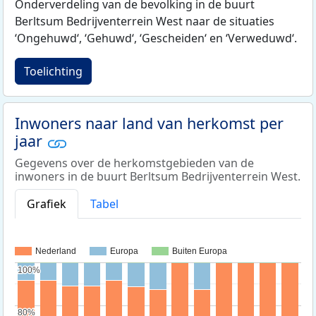
Onderverdeling van de bevolking in de buurt
Berltsum Bedrijventerrein West naar de situaties
‘Ongehuwd‘, ‘Gehuwd‘, ‘Gescheiden‘ en ‘Verweduwd‘.
Toelichting
Inwoners naar land van herkomst per
jaar
Gegevens over de herkomstgebieden van de
inwoners in de buurt Berltsum Bedrijventerrein West.
Grafiek
Tabel
Nederland
Europa
Buiten Europa
100%
100%
80%
80%