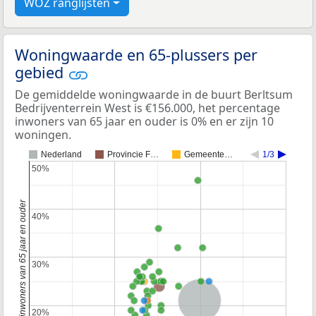
WOZ ranglijsten
Woningwaarde en 65-plussers per
gebied
De gemiddelde woningwaarde in de buurt Berltsum
Bedrijventerrein West is €156.000, het percentage
inwoners van 65 jaar en ouder is 0% en er zijn 10
woningen.
Nederland
Provincie F…
Gemeente…
1/3
50%
50%
Percentage inwoners van 65 jaar en ouder
40%
40%
30%
30%
Nederland
20%
20%