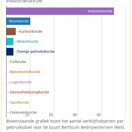
industriefunctie.
Industriefunctie
Woonfunctie
Kantoorfunctie
Kantoorfunctie
Winkelfunctie
Winkelfunctie
Overige gebruiksfunctie
Overige gebruiksfunctie
Celfunctie
Celfunctie
Bijeenkomstfunctie
Bijeenkomstfunctie
Logiesfunctie
Logiesfunctie
Gezondheidszorgfunctie
Gezondheidszorgfunctie
Sportfunctie
Sportfunctie
Onderwijsfunctie
Onderwijsfunctie
10
10
20
20
30
30
40
40
Bovenstaande grafiek toont het aantal verblijfsobjecten per
gebruiksdoel voor de buurt Berltsum Bedrijventerrein West.