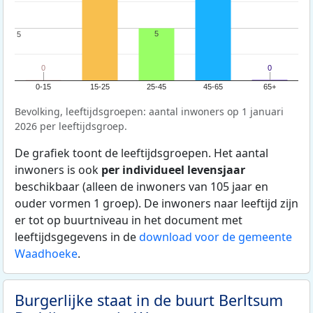
5
5
5
0
0
0
0
0-15
15-25
25-45
45-65
65+
Bevolking, leeftijdsgroepen: aantal inwoners op 1 januari
2026 per leeftijdsgroep.
De grafiek toont de leeftijdsgroepen. Het aantal
inwoners is ook
per individueel levensjaar
beschikbaar (alleen de inwoners van 105 jaar en
ouder vormen 1 groep). De inwoners naar leeftijd zijn
er tot op buurtniveau in het document met
leeftijdsgegevens in de
download voor de gemeente
Waadhoeke
.
Burgerlijke staat in de buurt Berltsum