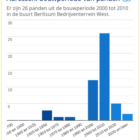
Er zijn 26 panden uit de bouwperiode 2000 tot 2010
in de buurt Berltsum Bedrijventerrein West.
30
30
25
25
20
20
15
15
10
10
5
5
1950 tot 1970
1990 tot 2000
1900 tot 1925
2020 en later
1970 tot 1980
oor 1700
2000 tot 2010
1925 tot 1950
1980 tot 1990
1700 tot 1900
2010 tot 2020