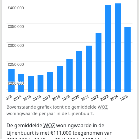
€400.000
€400.000
€350.000
€350.000
€300.000
€300.000
€250.000
€250.000
€200.000
€200.000
2015
2021
2014
2020
2013
2019
2025
2018
2024
2017
2023
2016
2022
Bovenstaande grafiek toont de gemiddelde
WOZ
woningwaarde per jaar in de Lijnenbuurt.
De gemiddelde
WOZ
woningwaarde in de
Lijnenbuurt is met €111.000 toegenomen van