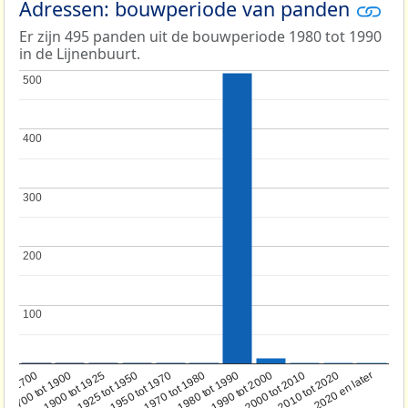
Adressen: bouwperiode van panden
Er zijn 495 panden uit de bouwperiode 1980 tot 1990
in de Lijnenbuurt.
500
500
400
400
300
300
200
200
100
100
1950 tot 1970
1990 tot 2000
1900 tot 1925
2020 en later
1970 tot 1980
oor 1700
2000 tot 2010
1925 tot 1950
1980 tot 1990
1700 tot 1900
2010 tot 2020