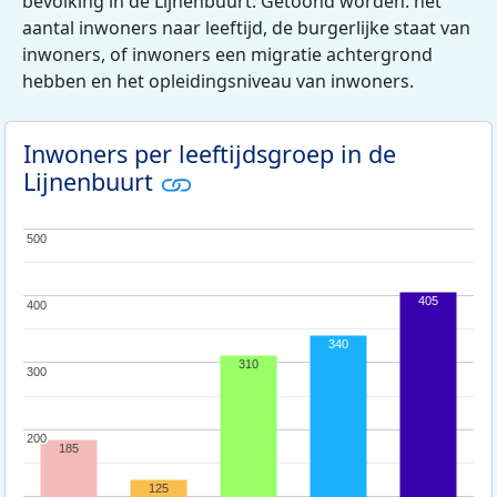
bevolking in de Lijnenbuurt. Getoond worden: het
aantal inwoners naar leeftijd, de burgerlijke staat van
inwoners, of inwoners een migratie achtergrond
hebben en het opleidingsniveau van inwoners.
Inwoners per leeftijdsgroep in de
Lijnenbuurt
500
500
405
400
400
340
310
300
300
200
200
185
125