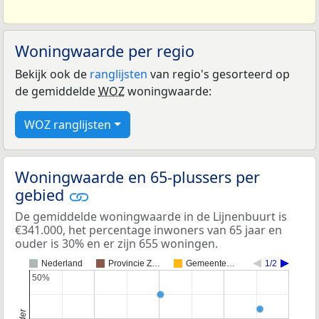
Woningwaarde per regio
Bekijk ook de
ranglijsten
van regio's gesorteerd op
de gemiddelde
WOZ
woningwaarde:
WOZ ranglijsten
Woningwaarde en 65-plussers per
gebied
De gemiddelde woningwaarde in de Lijnenbuurt is
€341.000, het percentage inwoners van 65 jaar en
ouder is 30% en er zijn 655 woningen.
Nederland
Provincie Z…
Gemeente…
1/2
50%
50%