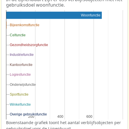
gebruiksdoel woonfunctie.
Woonfunctie
Bijeenkomstfunctie
Bijeenkomstfunctie
Celfunctie
Celfunctie
Gezondheidszorgfunctie
Gezondheidszorgfunctie
Industriefunctie
Industriefunctie
Kantoorfunctie
Kantoorfunctie
Logiesfunctie
Logiesfunctie
Onderwijsfunctie
Onderwijsfunctie
Sportfunctie
Sportfunctie
Winkelfunctie
Winkelfunctie
Overige gebruiksfunctie
Overige gebruiksfunctie
200
200
400
400
600
600
Bovenstaande grafiek toont het aantal verblijfsobjecten per
gebruiksdoel voor de Lijnenbuurt.