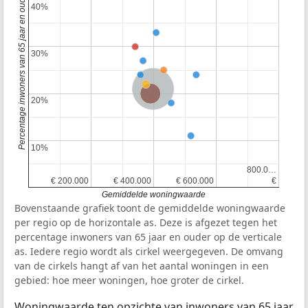
Percentage inwoners van 65 jaar en ouder
40%
40%
30%
30%
Nederland
Provincie Zuid-Holland
20%
20%
10%
10%
800.0…
800.0…
€ 200.000
€ 200.000
€ 400.000
€ 400.000
€ 600.000
€ 600.000
€
€
Gemiddelde woningwaarde
Bovenstaande grafiek toont de gemiddelde woningwaarde
per regio op de horizontale as. Deze is afgezet tegen het
percentage inwoners van 65 jaar en ouder op de verticale
as. Iedere regio wordt als cirkel weergegeven. De omvang
van de cirkels hangt af van het aantal woningen in een
gebied: hoe meer woningen, hoe groter de cirkel.
Woningwaarde ten opzichte van inwoners van 65 jaar