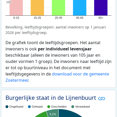
100
100
0-15
15-25
25-45
45-65
65+
Bevolking, leeftijdsgroepen: aantal inwoners op 1 januari
2026 per leeftijdsgroep.
De grafiek toont de leeftijdsgroepen. Het aantal
inwoners is ook
per individueel levensjaar
beschikbaar (alleen de inwoners van 105 jaar en
ouder vormen 1 groep). De inwoners naar leeftijd zijn
er tot op buurtniveau in het document met
leeftijdsgegevens in de
download voor de gemeente
Zoetermeer
.
Burgerlijke staat in de Lijnenbuurt
Ongehuwd
Gehuwd
Gescheiden
Verweduwd
5,1%