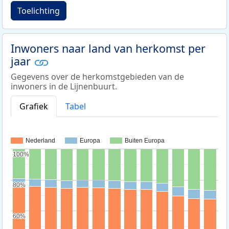
Toelichting
Inwoners naar land van herkomst per
jaar
Gegevens over de herkomstgebieden van de
inwoners in de Lijnenbuurt.
Grafiek
Tabel
Nederland
Europa
Buiten Europa
100%
100%
80%
80%
60%
60%