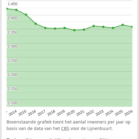
1.450
1.450
1.400
1.400
1.350
1.350
1.300
1.300
1.250
1.250
1.200
1.200
1.150
1.150
1.100
1.100
2022
2015
2021
2014
2020
2013
2026
2019
2025
2018
2024
2017
2023
2016
Bovenstaande grafiek toont het aantal inwoners per jaar op
basis van de data van het
CBS
voor de Lijnenbuurt.