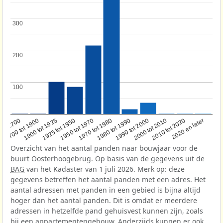
300
300
200
200
100
100
1950 tot 1970
1990 tot 2000
1900 tot 1925
2020 en later
1970 tot 1980
oor 1700
2000 tot 2010
1925 tot 1950
1980 tot 1990
1700 tot 1900
2010 tot 2020
Overzicht van het aantal panden naar bouwjaar voor de
buurt Oosterhoogebrug. Op basis van de gegevens uit de
BAG
van het Kadaster van 1 juli 2026. Merk op: deze
gegevens betreffen het aantal panden met een adres. Het
aantal adressen met panden in een gebied is bijna altijd
hoger dan het aantal panden. Dit is omdat er meerdere
adressen in hetzelfde pand gehuisvest kunnen zijn, zoals
bij een appartementengebouw. Anderzijds kunnen er ook