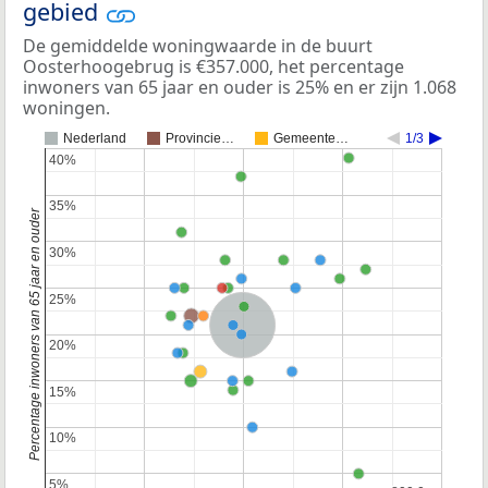
gebied
De gemiddelde woningwaarde in de buurt
Oosterhoogebrug is €357.000, het percentage
inwoners van 65 jaar en ouder is 25% en er zijn 1.068
woningen.
Nederland
Provincie…
Gemeente…
1/3
40%
40%
35%
35%
Percentage inwoners van 65 jaar en ouder
30%
30%
25%
25%
Nederland
20%
20%
15%
15%
10%
10%
5%
5%