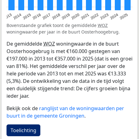
2015
2021
2014
2020
2013
2019
2025
2018
2024
2017
2023
2016
2022
Bovenstaande grafiek toont de gemiddelde
WOZ
woningwaarde per jaar in de buurt Oosterhoogebrug.
De gemiddelde
WOZ
woningwaarde in de buurt
Oosterhoogebrug is met €160.000 gestegen van
€197.000 in 2013 tot €357.000 in 2025 (dat is een groei
van 81%). Het gemiddelde verschil per jaar over de
hele periode van 2013 tot en met 2025 was €13.333
(5,3%). De ontwikkeling van de data in de tijd volgt
een duidelijk stijgende trend: De cijfers groeien bijna
ieder jaar.
Bekijk ook de
ranglijst van de woningwaarden per
buurt in de gemeente Groningen
.
Toelichting