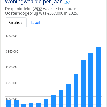
Woningwaarde per jaar
De gemiddelde
WOZ
waarde in de buurt
Oosterhoogebrug was €357.000 in 2025.
Grafiek
Tabel
€400.000
€400.000
€350.000
€350.000
€300.000
€300.000
€250.000
€250.000
€200.000
€200.000