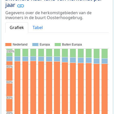
jaar
Gegevens over de herkomstgebieden van de
inwoners in de buurt Oosterhoogebrug.
Grafiek
Tabel
Nederland
Europa
Buiten Europa
100%
100%
80%
80%
60%
60%
40%
40%
20%
20%