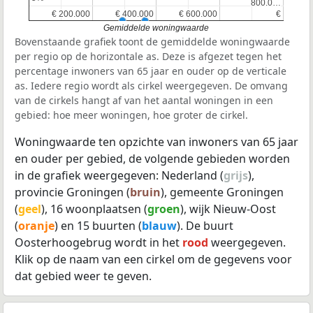
800.0…
800.0…
€ 200.000
€ 200.000
€ 400.000
€ 400.000
€ 600.000
€ 600.000
€
€
Gemiddelde woningwaarde
Bovenstaande grafiek toont de gemiddelde woningwaarde
per regio op de horizontale as. Deze is afgezet tegen het
percentage inwoners van 65 jaar en ouder op de verticale
as. Iedere regio wordt als cirkel weergegeven. De omvang
van de cirkels hangt af van het aantal woningen in een
gebied: hoe meer woningen, hoe groter de cirkel.
Woningwaarde ten opzichte van inwoners van 65 jaar
en ouder per gebied, de volgende gebieden worden
in de grafiek weergegeven: Nederland (
grijs
),
provincie Groningen (
bruin
), gemeente Groningen
(
geel
), 16 woonplaatsen (
groen
), wijk Nieuw-Oost
(
oranje
) en 15 buurten (
blauw
). De buurt
Oosterhoogebrug wordt in het
rood
weergegeven.
Klik op de naam van een cirkel om de gegevens voor
dat gebied weer te geven.