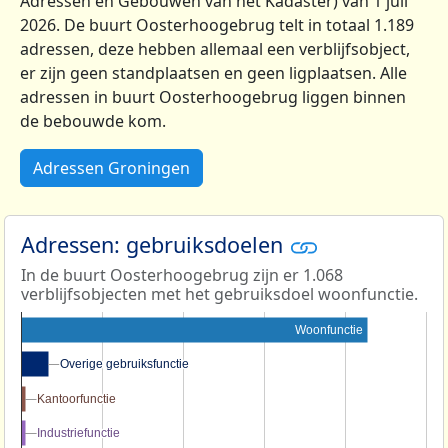
Adressen en Gebouwen van het Kadaster) van 1 juli
2026. De buurt Oosterhoogebrug telt in totaal 1.189
adressen, deze hebben allemaal een verblijfsobject,
er zijn geen standplaatsen en geen ligplaatsen. Alle
adressen in buurt Oosterhoogebrug liggen binnen
de bebouwde kom.
Adressen Groningen
Adressen: gebruiksdoelen
In de buurt Oosterhoogebrug zijn er 1.068
verblijfsobjecten met het gebruiksdoel woonfunctie.
Woonfunctie
Overige gebruiksfunctie
Overige gebruiksfunctie
Kantoorfunctie
Kantoorfunctie
Industriefunctie
Industriefunctie