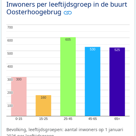
Inwoners per leeftijdsgroep in de buurt
Oosterhoogebrug
700
700
605
600
600
530
525
500
500
400
400
300
300
300
200
200
160
100
100
0-15
15-25
25-45
45-65
65+
Bevolking, leeftijdsgroepen: aantal inwoners op 1 januari
2026 per leeftijdsgroep.