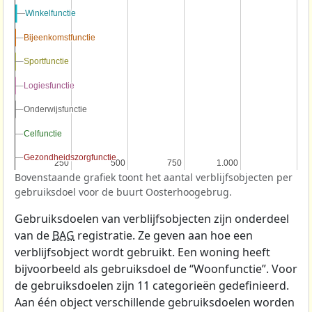
Winkelfunctie
Winkelfunctie
Bijeenkomstfunctie
Bijeenkomstfunctie
Sportfunctie
Sportfunctie
Logiesfunctie
Logiesfunctie
Onderwijsfunctie
Onderwijsfunctie
Celfunctie
Celfunctie
Gezondheidszorgfunctie
Gezondheidszorgfunctie
250
250
500
500
750
750
1.000
1.000
Bovenstaande grafiek toont het aantal verblijfsobjecten per
gebruiksdoel voor de buurt Oosterhoogebrug.
Gebruiksdoelen van verblijfsobjecten zijn onderdeel
van de
BAG
registratie. Ze geven aan hoe een
verblijfsobject wordt gebruikt. Een woning heeft
bijvoorbeeld als gebruiksdoel de “Woonfunctie”. Voor
de gebruiksdoelen zijn 11 categorieën gedefinieerd.
Aan één object verschillende gebruiksdoelen worden