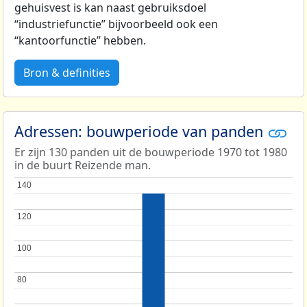
gehuisvest is kan naast gebruiksdoel
“industriefunctie” bijvoorbeeld ook een
“kantoorfunctie” hebben.
Bron & definities
Adressen: bouwperiode van panden
Er zijn 130 panden uit de bouwperiode 1970 tot 1980
in de buurt Reizende man.
140
140
120
120
100
100
80
80