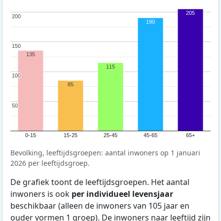
205
200
200
190
150
150
135
115
100
100
85
50
50
0-15
15-25
25-45
45-65
65+
Bevolking, leeftijdsgroepen: aantal inwoners op 1 januari
2026 per leeftijdsgroep.
De grafiek toont de leeftijdsgroepen. Het aantal
inwoners is ook
per individueel levensjaar
beschikbaar (alleen de inwoners van 105 jaar en
ouder vormen 1 groep). De inwoners naar leeftijd zijn