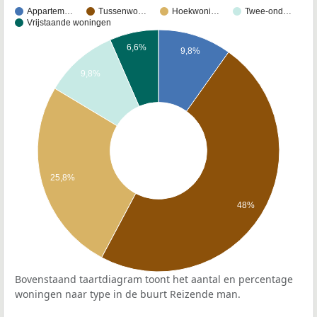
Appartem…
Tussenwo…
Hoekwoni…
Twee-ond…
Vrijstaande woningen
6,6%
9,8%
9,8%
25,8%
48%
Bovenstaand taartdiagram toont het aantal en percentage
woningen naar type in de buurt Reizende man.