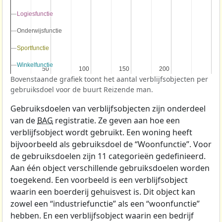
Logiesfunctie
Logiesfunctie
Onderwijsfunctie
Onderwijsfunctie
Sportfunctie
Sportfunctie
Winkelfunctie
Winkelfunctie
50
50
100
100
150
150
200
200
Bovenstaande grafiek toont het aantal verblijfsobjecten per
gebruiksdoel voor de buurt Reizende man.
Gebruiksdoelen van verblijfsobjecten zijn onderdeel
van de
BAG
registratie. Ze geven aan hoe een
verblijfsobject wordt gebruikt. Een woning heeft
bijvoorbeeld als gebruiksdoel de “Woonfunctie”. Voor
de gebruiksdoelen zijn 11 categorieën gedefinieerd.
Aan één object verschillende gebruiksdoelen worden
toegekend. Een voorbeeld is een verblijfsobject
waarin een boerderij gehuisvest is. Dit object kan
zowel een “industriefunctie” als een “woonfunctie”
hebben. En een verblijfsobject waarin een bedrijf