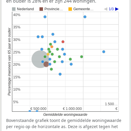
en ouder is 28% en er zijn 244 woningen.
Nederland
Provincie…
Gemeente…
1/3
40%
40%
35%
35%
Percentage inwoners van 65 jaar en ouder
30%
30%
25%
25%
Nederland
Provincie Utrecht
20%
20%
15%
15%
10%
10%
5%
5%
1.500…
1.500…
€ 500.000
€ 500.000
€ 1.000.000
€ 1.000.000
€
€
Gemiddelde woningwaarde
Bovenstaande grafiek toont de gemiddelde woningwaarde
per regio op de horizontale as. Deze is afgezet tegen het