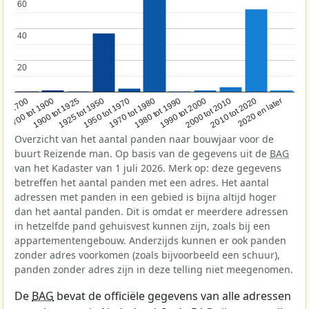
60
60
40
40
20
20
1950 tot 1970
1990 tot 2000
1900 tot 1925
2020 en later
1970 tot 1980
oor 1700
2000 tot 2010
1925 tot 1950
1980 tot 1990
1700 tot 1900
2010 tot 2020
Overzicht van het aantal panden naar bouwjaar voor de
buurt Reizende man. Op basis van de gegevens uit de
BAG
van het Kadaster van 1 juli 2026. Merk op: deze gegevens
betreffen het aantal panden met een adres. Het aantal
adressen met panden in een gebied is bijna altijd hoger
dan het aantal panden. Dit is omdat er meerdere adressen
in hetzelfde pand gehuisvest kunnen zijn, zoals bij een
appartementengebouw. Anderzijds kunnen er ook panden
zonder adres voorkomen (zoals bijvoorbeeld een schuur),
panden zonder adres zijn in deze telling niet meegenomen.
De
BAG
bevat de officiële gegevens van alle adressen