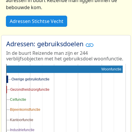
adressen in buurt Reizende man liggen binnen de
bebouwde kom.
Adressen Stichtse Vecht
Adressen: gebruiksdoelen
In de buurt Reizende man zijn er 244
verblijfsobjecten met het gebruiksdoel woonfunctie.
Woonfunctie
Overige gebruiksfunctie
Overige gebruiksfunctie
Gezondheidszorgfunctie
Gezondheidszorgfunctie
Celfunctie
Celfunctie
Bijeenkomstfunctie
Bijeenkomstfunctie
Kantoorfunctie
Kantoorfunctie
Industriefunctie
Industriefunctie