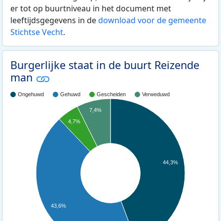
er tot op buurtniveau in het document met
leeftijdsgegevens in de
download voor de gemeente
Stichtse Vecht
.
Burgerlijke staat in de buurt Reizende
man
Ongehuwd
Gehuwd
Gescheiden
Verweduwd
7,4%
4,7%
44,3%
43,6%