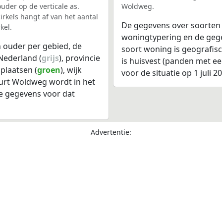
uder op de verticale as.
Woldweg.
rkels hangt af van het aantal
De gegevens over soorten
kel.
woningtypering en de gegev
 ouder per gebied, de
soort woning is geografis
Nederland (
grijs
), provincie
is huisvest (panden met e
plaatsen (
groen
), wijk
voor de situatie op 1 juli 2
uurt Woldweg wordt in het
e gegevens voor dat
Advertentie: