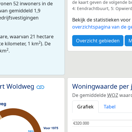
de kaart geven de volgende b
wonen 52 inwoners in de
4: Eendrachtbuurt, 5: Opwierd
van gemiddeld 1,9
edrijfsvestigingen
Bekijk de statistieken voo
overzichtspagina van de g
tare, waarvan 21 hectare
Overzicht gebieden
M
2
te kilometer, 1 km
). De
2
 km
.
urt Woldweg
Woningwaarde per 
De gemiddelde
WOZ
waard
Grafiek
Tabel
€320.000
€320.000