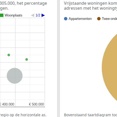
05.000, het percentage
Vrijstaande woningen kome
ngen.
adressen met het woningt
Woonplaats
1/2
Appartementen
Twee-onde
Nederland
€ 400.000
€ 400.000
€ 500.000
€ 500.000
egio op de horizontale as.
Bovenstaand taartdiagram too