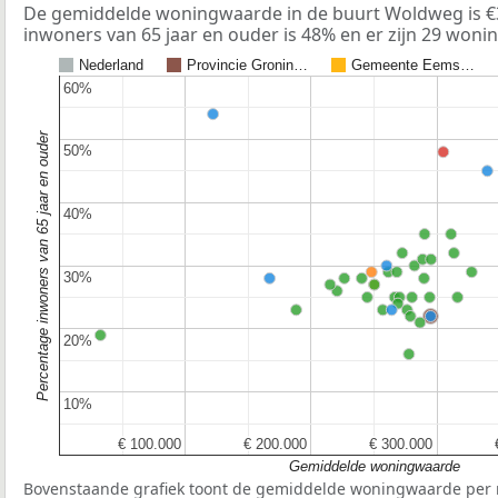
De gemiddelde woningwaarde in de buurt Woldweg is €3
inwoners van 65 jaar en ouder is 48% en er zijn 29 woni
Nederland
Provincie Gronin…
Gemeente Eems…
60%
60%
Percentage inwoners van 65 jaar en ouder
50%
50%
40%
40%
30%
30%
20%
20%
10%
10%
€ 100.000
€ 100.000
€ 200.000
€ 200.000
€ 300.000
€ 300.000
Gemiddelde woningwaarde
Bovenstaande grafiek toont de gemiddelde woningwaarde per r