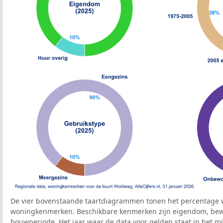
De vier bovenstaande taartdiagrammen tonen het percentage 
woningkenmerken. Beschikbare kenmerken zijn eigendom, bewo
bouwperiode. Het jaar waar de data voor gelden staat in het mi