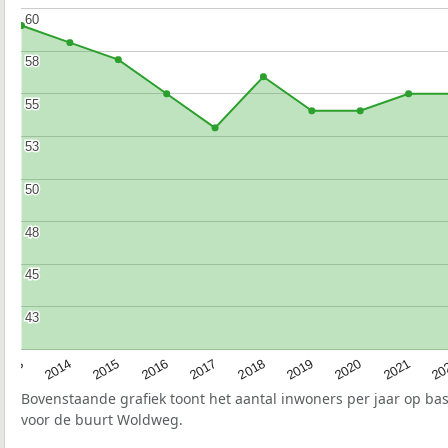
60
60
58
58
55
55
53
53
50
50
48
48
45
45
43
43
2017
20
2014
2019
2016
2021
2013
2018
2015
2020
Bovenstaande grafiek toont het aantal inwoners per jaar op ba
voor de buurt Woldweg.