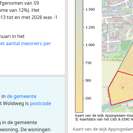
afgenomen van 59
name van 12%). Het
013 tot en met 2026 was -1
nuari in het
het aantal inwoners per
t
in
de gemeente
rt Woldweg is
postcode
g in de gemeente
opwoning. De woningen
Kaart van de wijk Appingedam-