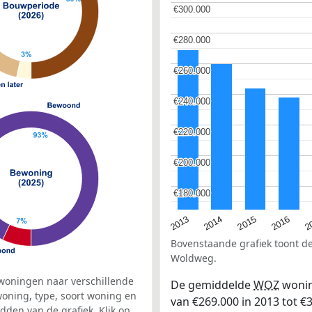
€300.000
€300.000
€280.000
€280.000
€260.000
€260.000
€240.000
€240.000
€220.000
€220.000
€200.000
€200.000
€180.000
€180.000
2015
2
2014
2016
2013
Bovenstaande grafiek toont 
Woldweg.
woningen naar verschillende
De gemiddelde
WOZ
wonin
ning, type, soort woning en
van €269.000 in 2013 tot €3
dden van de grafiek. Klik op