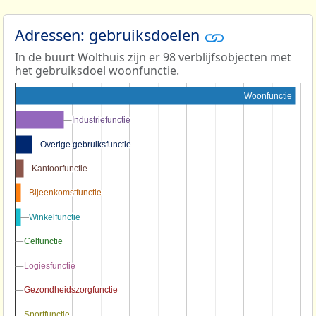
Adressen: gebruiksdoelen
In de buurt Wolthuis zijn er 98 verblijfsobjecten met
het gebruiksdoel woonfunctie.
Woonfunctie
Industriefunctie
Industriefunctie
Overige gebruiksfunctie
Overige gebruiksfunctie
Kantoorfunctie
Kantoorfunctie
Bijeenkomstfunctie
Bijeenkomstfunctie
Winkelfunctie
Winkelfunctie
Celfunctie
Celfunctie
Logiesfunctie
Logiesfunctie
Gezondheidszorgfunctie
Gezondheidszorgfunctie
Sportfunctie
Sportfunctie