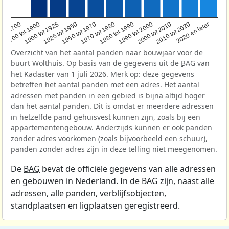
1950 tot 1970
1990 tot 2000
1900 tot 1925
2020 en later
1970 tot 1980
oor 1700
2000 tot 2010
1925 tot 1950
1980 tot 1990
1700 tot 1900
2010 tot 2020
Overzicht van het aantal panden naar bouwjaar voor de
buurt Wolthuis. Op basis van de gegevens uit de
BAG
van
het Kadaster van 1 juli 2026. Merk op: deze gegevens
betreffen het aantal panden met een adres. Het aantal
adressen met panden in een gebied is bijna altijd hoger
dan het aantal panden. Dit is omdat er meerdere adressen
in hetzelfde pand gehuisvest kunnen zijn, zoals bij een
appartementengebouw. Anderzijds kunnen er ook panden
zonder adres voorkomen (zoals bijvoorbeeld een schuur),
panden zonder adres zijn in deze telling niet meegenomen.
De
BAG
bevat de officiële gegevens van alle adressen
en gebouwen in Nederland. In de BAG zijn, naast alle
adressen, alle panden, verblijfsobjecten,
standplaatsen en ligplaatsen geregistreerd.