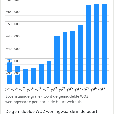
€550.000
€550.000
€500.000
€500.000
€450.000
€450.000
€400.000
€400.000
€350.000
€350.000
€300.000
€300.000
2015
2021
2014
2020
2013
2019
2025
2018
2024
2017
2023
2016
2022
Bovenstaande grafiek toont de gemiddelde
WOZ
woningwaarde per jaar in de buurt Wolthuis.
De gemiddelde
WOZ
woningwaarde in de buurt