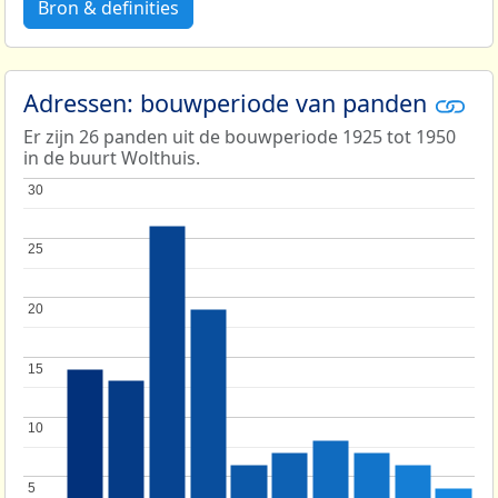
Bron & definities
Adressen: bouwperiode van panden
Er zijn 26 panden uit de bouwperiode 1925 tot 1950
in de buurt Wolthuis.
30
30
25
25
20
20
15
15
10
10
5
5