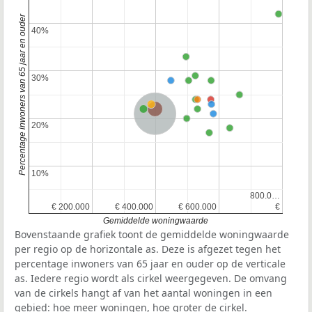
Percentage inwoners van 65 jaar en ouder
40%
40%
30%
30%
Provincie Gelderland
Nederland
20%
20%
10%
10%
800.0…
800.0…
€ 200.000
€ 200.000
€ 400.000
€ 400.000
€ 600.000
€ 600.000
€
€
Gemiddelde woningwaarde
Bovenstaande grafiek toont de gemiddelde woningwaarde
per regio op de horizontale as. Deze is afgezet tegen het
percentage inwoners van 65 jaar en ouder op de verticale
as. Iedere regio wordt als cirkel weergegeven. De omvang
van de cirkels hangt af van het aantal woningen in een
gebied: hoe meer woningen, hoe groter de cirkel.