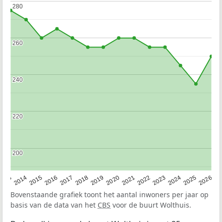
280
280
260
260
240
240
220
220
200
200
2022
2015
2021
2014
2020
2013
2026
2019
2025
2018
2024
2017
2023
2016
Bovenstaande grafiek toont het aantal inwoners per jaar op
basis van de data van het
CBS
voor de buurt Wolthuis.