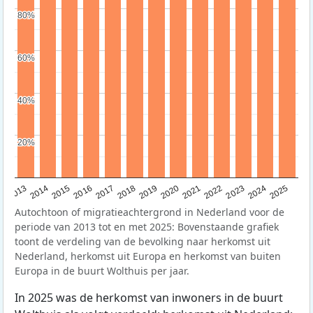
80%
80%
60%
60%
40%
40%
20%
20%
2015
2014
2021
2013
2020
2019
2018
2025
2017
2024
2023
2016
2022
Autochtoon of migratieachtergrond in Nederland voor de
periode van 2013 tot en met 2025: Bovenstaande grafiek
toont de verdeling van de bevolking naar herkomst uit
Nederland, herkomst uit Europa en herkomst van buiten
Europa in de buurt Wolthuis per jaar.
In 2025 was de herkomst van inwoners in de buurt