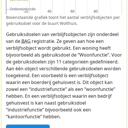
Onderwijsfunctie
Onderwijsfunctie
20
20
40
40
60
60
80
80
Bovenstaande grafiek toont het aantal verblijfsobjecten per
gebruiksdoel voor de buurt Wolthuis.
Gebruiksdoelen van verblijfsobjecten zijn onderdeel
van de
BAG
registratie. Ze geven aan hoe een
verblijfsobject wordt gebruikt. Een woning heeft
bijvoorbeeld als gebruiksdoel de “Woonfunctie”. Voor
de gebruiksdoelen zijn 11 categorieën gedefinieerd.
Aan één object verschillende gebruiksdoelen worden
toegekend. Een voorbeeld is een verblijfsobject
waarin een boerderij gehuisvest is. Dit object kan
zowel een “industriefunctie” als een “woonfunctie”
hebben. En een verblijfsobject waarin een bedrijf
gehuisvest is kan naast gebruiksdoel
“industriefunctie” bijvoorbeeld ook een
“kantoorfunctie” hebben.