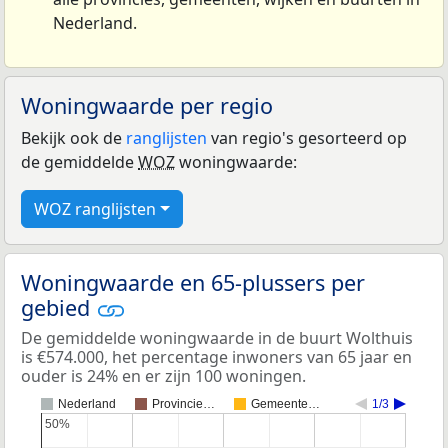
Nederland.
Woningwaarde per regio
Bekijk ook de
ranglijsten
van regio's gesorteerd op
de gemiddelde
WOZ
woningwaarde:
WOZ ranglijsten
Woningwaarde en 65-plussers per
gebied
De gemiddelde woningwaarde in de buurt Wolthuis
is €574.000, het percentage inwoners van 65 jaar en
ouder is 24% en er zijn 100 woningen.
Nederland
Provincie…
Gemeente…
1/3
50%
50%