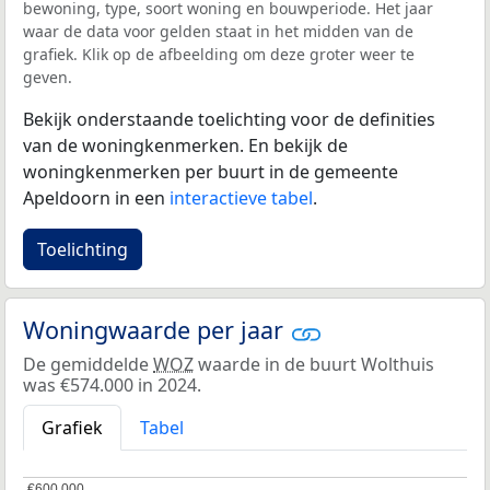
bewoning, type, soort woning en bouwperiode. Het jaar
waar de data voor gelden staat in het midden van de
grafiek. Klik op de afbeelding om deze groter weer te
geven.
Bekijk onderstaande toelichting voor de definities
van de woningkenmerken. En bekijk de
woningkenmerken per buurt in de gemeente
Apeldoorn in een
interactieve tabel
.
Toelichting
Woningwaarde per jaar
De gemiddelde
WOZ
waarde in de buurt Wolthuis
was €574.000 in 2024.
Grafiek
Tabel
€600.000
€600.000