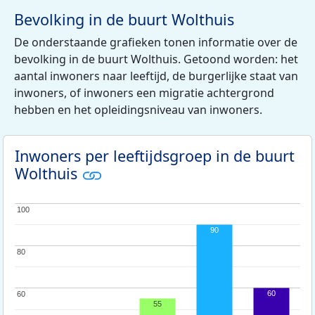
Bevolking in de buurt Wolthuis
De onderstaande grafieken tonen informatie over de
bevolking in de buurt Wolthuis. Getoond worden: het
aantal inwoners naar leeftijd, de burgerlijke staat van
inwoners, of inwoners een migratie achtergrond
hebben en het opleidingsniveau van inwoners.
Inwoners per leeftijdsgroep in de buurt
Wolthuis
100
100
90
80
80
60
60
60
55