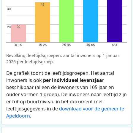
45
40
40
20
20
20
0-15
15-25
25-45
45-65
65+
Bevolking, leeftijdsgroepen: aantal inwoners op 1 januari
2026 per leeftijdsgroep.
De grafiek toont de leeftijdsgroepen. Het aantal
inwoners is ook
per individueel levensjaar
beschikbaar (alleen de inwoners van 105 jaar en
ouder vormen 1 groep). De inwoners naar leeftijd zijn
er tot op buurtniveau in het document met
leeftijdsgegevens in de
download voor de gemeente
Apeldoorn
.