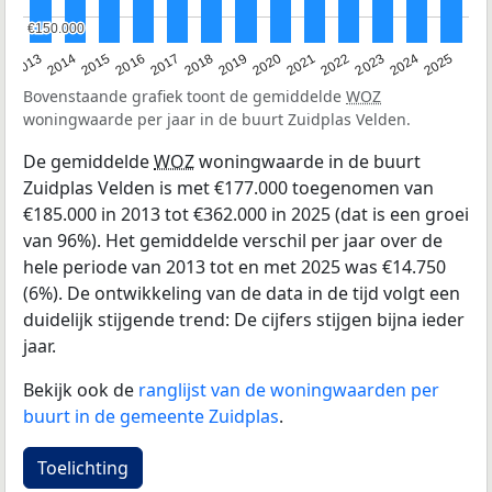
€150.000
€150.000
2015
2021
2014
2020
2013
2019
2025
2018
2024
2017
2023
2016
2022
Bovenstaande grafiek toont de gemiddelde
WOZ
woningwaarde per jaar in de buurt Zuidplas Velden.
De gemiddelde
WOZ
woningwaarde in de buurt
Zuidplas Velden is met €177.000 toegenomen van
€185.000 in 2013 tot €362.000 in 2025 (dat is een groei
van 96%). Het gemiddelde verschil per jaar over de
hele periode van 2013 tot en met 2025 was €14.750
(6%). De ontwikkeling van de data in de tijd volgt een
duidelijk stijgende trend: De cijfers stijgen bijna ieder
jaar.
Bekijk ook de
ranglijst van de woningwaarden per
buurt in de gemeente Zuidplas
.
Toelichting