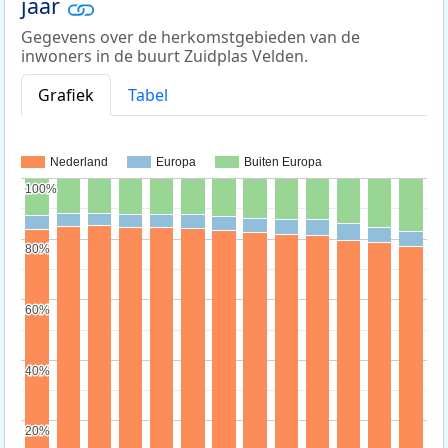
jaar
Gegevens over de herkomstgebieden van de
inwoners in de buurt Zuidplas Velden.
Grafiek
Tabel
Nederland
Europa
Buiten Europa
100%
100%
80%
80%
60%
60%
40%
40%
20%
20%