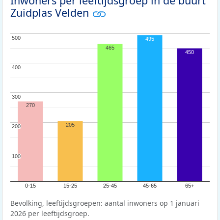
Inwoners per leeftijdsgroep in de buurt
Zuidplas Velden
500
500
495
465
450
400
400
300
300
270
205
200
200
100
100
0-15
15-25
25-45
45-65
65+
Bevolking, leeftijdsgroepen: aantal inwoners op 1 januari
2026 per leeftijdsgroep.