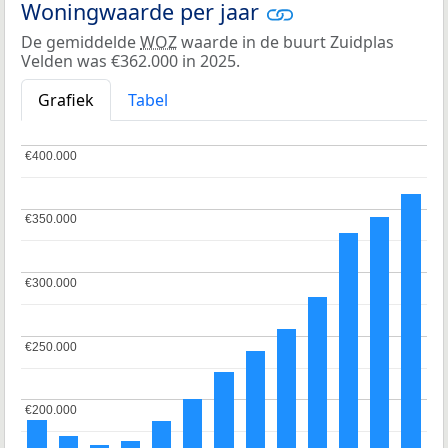
Woningwaarde per jaar
De gemiddelde
WOZ
waarde in de buurt Zuidplas
Velden was €362.000 in 2025.
Grafiek
Tabel
€400.000
€400.000
€350.000
€350.000
€300.000
€300.000
€250.000
€250.000
€200.000
€200.000