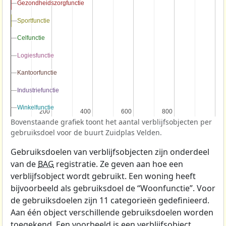
Gezondheidszorgfunctie
Gezondheidszorgfunctie
Sportfunctie
Sportfunctie
Celfunctie
Celfunctie
Logiesfunctie
Logiesfunctie
Kantoorfunctie
Kantoorfunctie
Industriefunctie
Industriefunctie
Winkelfunctie
Winkelfunctie
200
200
400
400
600
600
800
800
Bovenstaande grafiek toont het aantal verblijfsobjecten per
gebruiksdoel voor de buurt Zuidplas Velden.
Gebruiksdoelen van verblijfsobjecten zijn onderdeel
van de
BAG
registratie. Ze geven aan hoe een
verblijfsobject wordt gebruikt. Een woning heeft
bijvoorbeeld als gebruiksdoel de “Woonfunctie”. Voor
de gebruiksdoelen zijn 11 categorieën gedefinieerd.
Aan één object verschillende gebruiksdoelen worden
toegekend. Een voorbeeld is een verblijfsobject