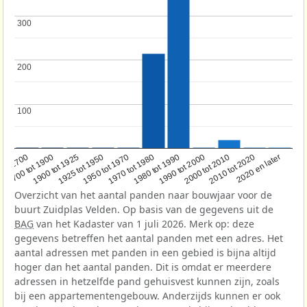
300
300
200
200
100
100
1950 tot 1970
1990 tot 2000
1900 tot 1925
2020 en later
1970 tot 1980
oor 1700
2000 tot 2010
1925 tot 1950
1980 tot 1990
1700 tot 1900
2010 tot 2020
Overzicht van het aantal panden naar bouwjaar voor de
buurt Zuidplas Velden. Op basis van de gegevens uit de
BAG
van het Kadaster van 1 juli 2026. Merk op: deze
gegevens betreffen het aantal panden met een adres. Het
aantal adressen met panden in een gebied is bijna altijd
hoger dan het aantal panden. Dit is omdat er meerdere
adressen in hetzelfde pand gehuisvest kunnen zijn, zoals
bij een appartementengebouw. Anderzijds kunnen er ook