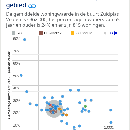
gebied
De gemiddelde woningwaarde in de buurt Zuidplas
Velden is €362.000, het percentage inwoners van 65
jaar en ouder is 24% en er zijn 815 woningen.
Nederland
Provincie Z…
Gemeente…
1/3
80%
80%
70%
70%
Percentage inwoners van 65 jaar en ouder
60%
60%
50%
50%
40%
40%
30%
30%
Nederland
Provincie Zuid-Holland
20%
20%
10%
10%
1.000…
1.000…