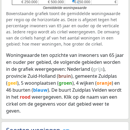
€ 250.000
€ 250.000
€ 500.000
€ 500.000
€ 750.000
€ 750.000
€
€
Gemiddelde woningwaarde
Bovenstaande grafiek toont de gemiddelde woningwaarde
per regio op de horizontale as. Deze is afgezet tegen het
percentage inwoners van 65 jaar en ouder op de verticale
as. Iedere regio wordt als cirkel weergegeven. De omvang
van de cirkels hangt af van het aantal woningen in een
gebied: hoe meer woningen, hoe groter de cirkel.
Woningwaarde ten opzichte van inwoners van 65 jaar
en ouder per gebied, de volgende gebieden worden
in de grafiek weergegeven: Nederland (
grijs
),
provincie Zuid-Holland (
bruin
), gemeente Zuidplas
(
geel
), 5 woonplaatsen (
groen
), 4 wijken (
oranje
) en
46 buurten (
blauw
). De buurt Zuidplas Velden wordt
in het
rood
weergegeven. Klik op de naam van een
cirkel om de gegevens voor dat gebied weer te
geven.