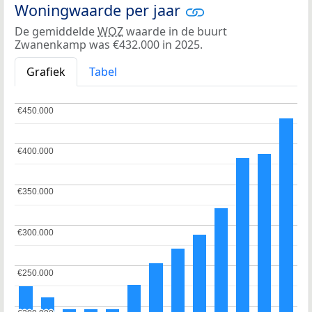
Woningwaarde per jaar
De gemiddelde
WOZ
waarde in de buurt
Zwanenkamp was €432.000 in 2025.
Grafiek
Tabel
€450.000
€450.000
€400.000
€400.000
€350.000
€350.000
€300.000
€300.000
€250.000
€250.000