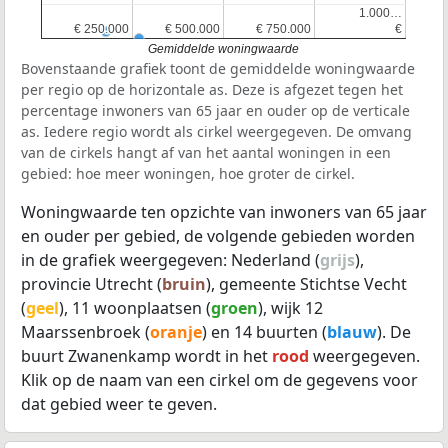
1.000…
1.000…
€ 250.000
€ 250.000
€ 500.000
€ 500.000
€ 750.000
€ 750.000
€
€
Gemiddelde woningwaarde
Bovenstaande grafiek toont de gemiddelde woningwaarde
per regio op de horizontale as. Deze is afgezet tegen het
percentage inwoners van 65 jaar en ouder op de verticale
as. Iedere regio wordt als cirkel weergegeven. De omvang
van de cirkels hangt af van het aantal woningen in een
gebied: hoe meer woningen, hoe groter de cirkel.
Woningwaarde ten opzichte van inwoners van 65 jaar
en ouder per gebied, de volgende gebieden worden
in de grafiek weergegeven: Nederland (
grijs
),
provincie Utrecht (
bruin
), gemeente Stichtse Vecht
(
geel
), 11 woonplaatsen (
groen
), wijk 12
Maarssenbroek (
oranje
) en 14 buurten (
blauw
). De
buurt Zwanenkamp wordt in het
rood
weergegeven.
Klik op de naam van een cirkel om de gegevens voor
dat gebied weer te geven.