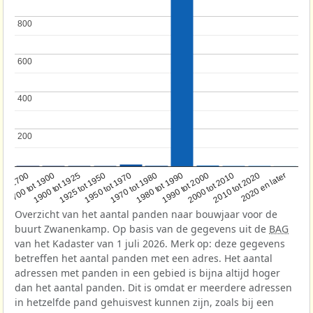
800
800
600
600
400
400
200
200
1950 tot 1970
1990 tot 2000
1900 tot 1925
2020 en later
1970 tot 1980
oor 1700
2000 tot 2010
1925 tot 1950
1980 tot 1990
1700 tot 1900
2010 tot 2020
Overzicht van het aantal panden naar bouwjaar voor de
buurt Zwanenkamp. Op basis van de gegevens uit de
BAG
van het Kadaster van 1 juli 2026. Merk op: deze gegevens
betreffen het aantal panden met een adres. Het aantal
adressen met panden in een gebied is bijna altijd hoger
dan het aantal panden. Dit is omdat er meerdere adressen
in hetzelfde pand gehuisvest kunnen zijn, zoals bij een