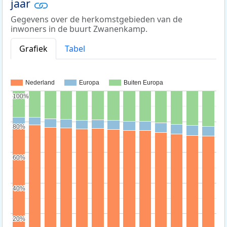
jaar
Gegevens over de herkomstgebieden van de
inwoners in de buurt Zwanenkamp.
Grafiek
Tabel
Nederland
Europa
Buiten Europa
100%
100%
80%
80%
60%
60%
40%
40%
20%
20%