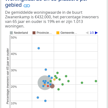
gebied
De gemiddelde woningwaarde in de buurt
Zwanenkamp is €432.000, het percentage inwoners
van 65 jaar en ouder is 19% en er zijn 1.013
woningen.
Nederland
Provincie…
Gemeente…
1/3
50%
50%
Percentage inwoners van 65 jaar en ouder
40%
40%
30%
30%
Nederland
Provincie Utrecht
20%
20%
10%
10%