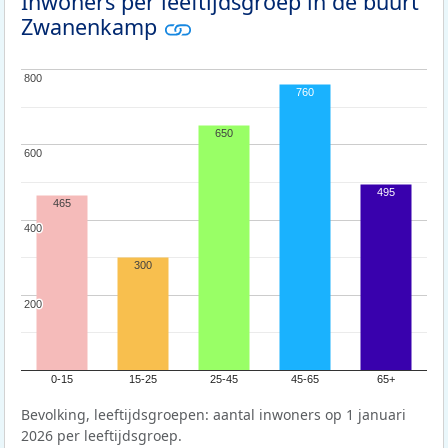
Inwoners per leeftijdsgroep in de buurt
Zwanenkamp
800
800
760
650
600
600
495
465
400
400
300
200
200
0-15
15-25
25-45
45-65
65+
Bevolking, leeftijdsgroepen: aantal inwoners op 1 januari
2026 per leeftijdsgroep.