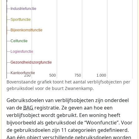
Industriefunctie
Industriefunctie
Sportfunctie
Sportfunctie
Bijeenkomstfunctie
Bijeenkomstfunctie
Celfunctie
Celfunctie
Logiesfunctie
Logiesfunctie
Gezondheidszorgfunctie
Gezondheidszorgfunctie
Kantoorfunctie
Kantoorfunctie
250
250
500
500
750
750
1.000
1.000
Bovenstaande grafiek toont het aantal verblijfsobjecten per
gebruiksdoel voor de buurt Zwanenkamp.
Gebruiksdoelen van verblijfsobjecten zijn onderdeel
van de
BAG
registratie. Ze geven aan hoe een
verblijfsobject wordt gebruikt. Een woning heeft
bijvoorbeeld als gebruiksdoel de “Woonfunctie”. Voor
de gebruiksdoelen zijn 11 categorieën gedefinieerd.
Aan één object verschillende gebruiksdoelen worden