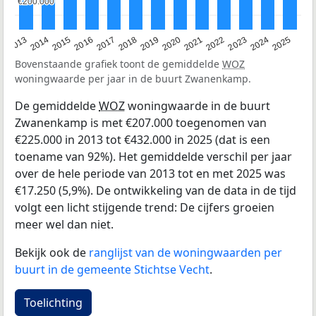
€200.000
€200.000
2015
2021
2014
2020
2013
2019
2025
2018
2024
2017
2023
2016
2022
Bovenstaande grafiek toont de gemiddelde
WOZ
woningwaarde per jaar in de buurt Zwanenkamp.
De gemiddelde
WOZ
woningwaarde in de buurt
Zwanenkamp is met €207.000 toegenomen van
€225.000 in 2013 tot €432.000 in 2025 (dat is een
toename van 92%). Het gemiddelde verschil per jaar
over de hele periode van 2013 tot en met 2025 was
€17.250 (5,9%). De ontwikkeling van de data in de tijd
volgt een licht stijgende trend: De cijfers groeien
meer wel dan niet.
Bekijk ook de
ranglijst van de woningwaarden per
buurt in de gemeente Stichtse Vecht
.
Toelichting