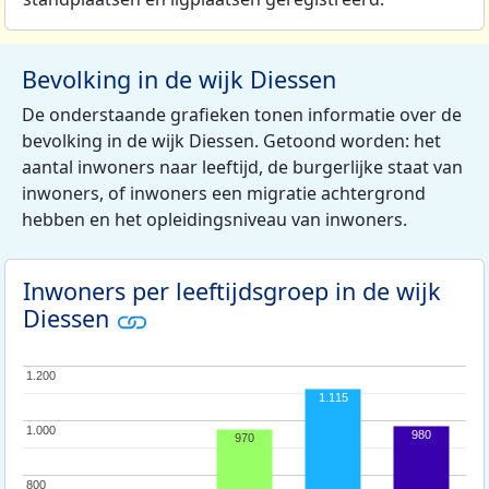
Bevolking in de wijk Diessen
De onderstaande grafieken tonen informatie over de
bevolking in de wijk Diessen. Getoond worden: het
aantal inwoners naar leeftijd, de burgerlijke staat van
inwoners, of inwoners een migratie achtergrond
hebben en het opleidingsniveau van inwoners.
Inwoners per leeftijdsgroep in de wijk
Diessen
1.200
1.200
1.115
1.000
1.000
980
970
800
800