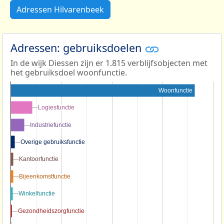
Adressen Hilvarenbeek
Adressen: gebruiksdoelen
In de wijk Diessen zijn er 1.815 verblijfsobjecten met
het gebruiksdoel woonfunctie.
Woonfunctie
Logiesfunctie
Logiesfunctie
Industriefunctie
Industriefunctie
Overige gebruiksfunctie
Overige gebruiksfunctie
Kantoorfunctie
Kantoorfunctie
Bijeenkomstfunctie
Bijeenkomstfunctie
Winkelfunctie
Winkelfunctie
Gezondheidszorgfunctie
Gezondheidszorgfunctie