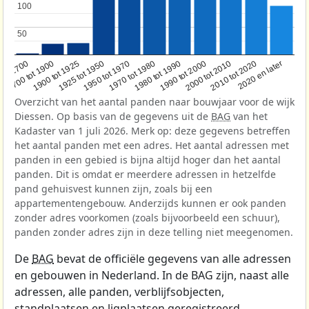
100
100
50
50
1950 tot 1970
1990 tot 2000
1900 tot 1925
2020 en later
1970 tot 1980
oor 1700
2000 tot 2010
1925 tot 1950
1980 tot 1990
1700 tot 1900
2010 tot 2020
Overzicht van het aantal panden naar bouwjaar voor de wijk
Diessen. Op basis van de gegevens uit de
BAG
van het
Kadaster van 1 juli 2026. Merk op: deze gegevens betreffen
het aantal panden met een adres. Het aantal adressen met
panden in een gebied is bijna altijd hoger dan het aantal
panden. Dit is omdat er meerdere adressen in hetzelfde
pand gehuisvest kunnen zijn, zoals bij een
appartementengebouw. Anderzijds kunnen er ook panden
zonder adres voorkomen (zoals bijvoorbeeld een schuur),
panden zonder adres zijn in deze telling niet meegenomen.
De
BAG
bevat de officiële gegevens van alle adressen
en gebouwen in Nederland. In de BAG zijn, naast alle
adressen, alle panden, verblijfsobjecten,
standplaatsen en ligplaatsen geregistreerd.