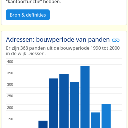
“kantoorfunctie” hebben.
Bron & definities
Adressen: bouwperiode van panden
Er zijn 368 panden uit de bouwperiode 1990 tot 2000
in de wijk Diessen.
400
400
350
350
300
300
250
250
200
200
150
150