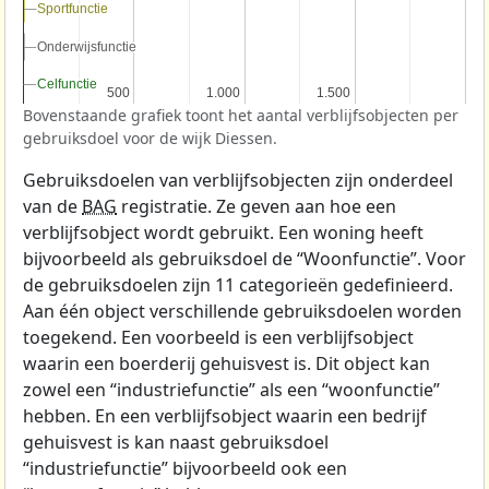
Sportfunctie
Sportfunctie
Onderwijsfunctie
Onderwijsfunctie
Celfunctie
Celfunctie
500
500
1.000
1.000
1.500
1.500
Bovenstaande grafiek toont het aantal verblijfsobjecten per
gebruiksdoel voor de wijk Diessen.
Gebruiksdoelen van verblijfsobjecten zijn onderdeel
van de
BAG
registratie. Ze geven aan hoe een
verblijfsobject wordt gebruikt. Een woning heeft
bijvoorbeeld als gebruiksdoel de “Woonfunctie”. Voor
de gebruiksdoelen zijn 11 categorieën gedefinieerd.
Aan één object verschillende gebruiksdoelen worden
toegekend. Een voorbeeld is een verblijfsobject
waarin een boerderij gehuisvest is. Dit object kan
zowel een “industriefunctie” als een “woonfunctie”
hebben. En een verblijfsobject waarin een bedrijf
gehuisvest is kan naast gebruiksdoel
“industriefunctie” bijvoorbeeld ook een