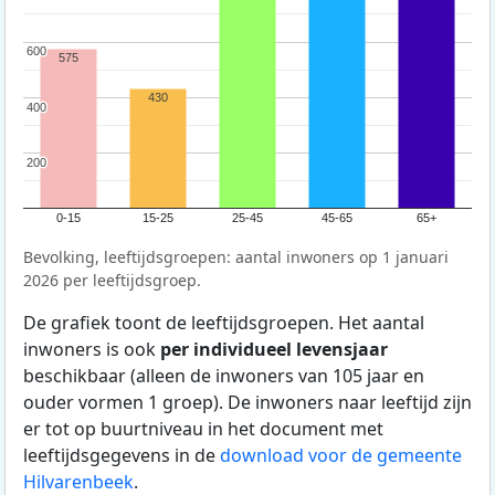
600
600
575
430
400
400
200
200
0-15
15-25
25-45
45-65
65+
Bevolking, leeftijdsgroepen: aantal inwoners op 1 januari
2026 per leeftijdsgroep.
De grafiek toont de leeftijdsgroepen. Het aantal
inwoners is ook
per individueel levensjaar
beschikbaar (alleen de inwoners van 105 jaar en
ouder vormen 1 groep). De inwoners naar leeftijd zijn
er tot op buurtniveau in het document met
leeftijdsgegevens in de
download voor de gemeente
Hilvarenbeek
.