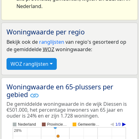
Nederland.
Woningwaarde per regio
Bekijk ook de
ranglijsten
van regio's gesorteerd op
de gemiddelde
WOZ
woningwaarde:
WOZ ranglijsten
Woningwaarde en 65-plussers per
gebied
De gemiddelde woningwaarde in de wijk Diessen is
€501.000, het percentage inwoners van 65 jaar en
ouder is 24% en er zijn 1.728 woningen.
Nederland
Provincie…
Gemeente…
1/3
28%
28%