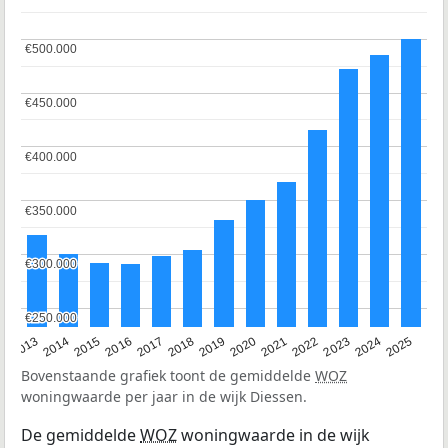
€500.000
€500.000
€450.000
€450.000
€400.000
€400.000
€350.000
€350.000
€300.000
€300.000
€250.000
€250.000
2015
2021
2014
2020
2013
2019
2025
2018
2024
2017
2023
2016
2022
Bovenstaande grafiek toont de gemiddelde
WOZ
woningwaarde per jaar in de wijk Diessen.
De gemiddelde
WOZ
woningwaarde in de wijk