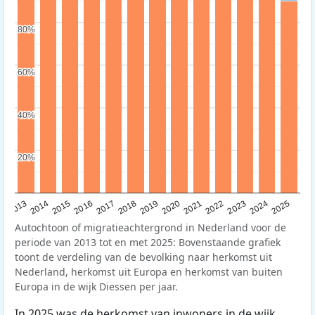
80%
80%
60%
60%
40%
40%
20%
20%
2015
2014
2021
2013
2020
2019
2018
2025
2017
2024
2023
2016
2022
Autochtoon of migratieachtergrond in Nederland voor de
periode van 2013 tot en met 2025: Bovenstaande grafiek
toont de verdeling van de bevolking naar herkomst uit
Nederland, herkomst uit Europa en herkomst van buiten
Europa in de wijk Diessen per jaar.
In 2025 was de herkomst van inwoners in de wijk