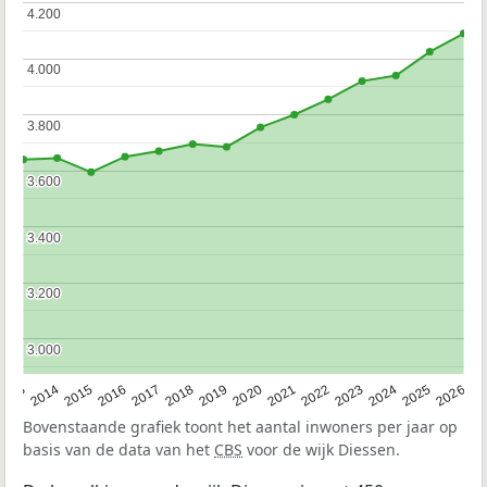
4.200
4.200
4.000
4.000
3.800
3.800
3.600
3.600
3.400
3.400
3.200
3.200
3.000
3.000
2022
2015
2021
2014
2020
2013
2026
2019
2025
2018
2024
2017
2023
2016
Bovenstaande grafiek toont het aantal inwoners per jaar op
basis van de data van het
CBS
voor de wijk Diessen.