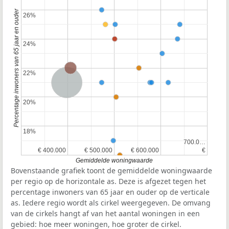
Percentage inwoners van 65 jaar en ouder
26%
26%
24%
24%
Provincie Noord-Brabant
22%
22%
Nederland
20%
20%
18%
18%
700.0…
700.0…
€ 400.000
€ 400.000
€ 500.000
€ 500.000
€ 600.000
€ 600.000
€
€
Gemiddelde woningwaarde
Bovenstaande grafiek toont de gemiddelde woningwaarde
per regio op de horizontale as. Deze is afgezet tegen het
percentage inwoners van 65 jaar en ouder op de verticale
as. Iedere regio wordt als cirkel weergegeven. De omvang
van de cirkels hangt af van het aantal woningen in een
gebied: hoe meer woningen, hoe groter de cirkel.