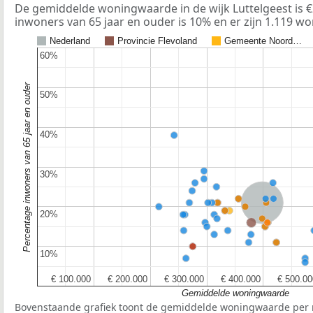
De gemiddelde woningwaarde in de wijk Luttelgeest is €
inwoners van 65 jaar en ouder is 10% en er zijn 1.119 w
Nederland
Provincie Flevoland
Gemeente Noord…
60%
60%
Percentage inwoners van 65 jaar en ouder
50%
50%
40%
40%
30%
30%
Nederland
20%
20%
10%
10%
€ 100.000
€ 100.000
€ 200.000
€ 200.000
€ 300.000
€ 300.000
€ 400.000
€ 400.000
€ 500.00
€ 500.00
Gemiddelde woningwaarde
Bovenstaande grafiek toont de gemiddelde woningwaarde per r