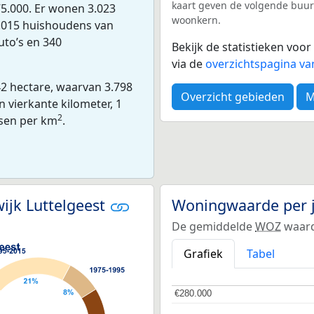
kaart geven de volgende buurte
5.000. Er wonen 3.023
woonkern.
 1.015 huishoudens van
uto’s en 340
Bekijk de statistieken vo
via de
overzichtspagina va
42 hectare, waarvan 3.798
Overzicht gebieden
M
 vierkante kilometer, 1
2
ssen per km
.
ijk Luttelgeest
Woningwaarde per 
De gemiddelde
WOZ
waarde
Grafiek
Tabel
€280.000
€280.000