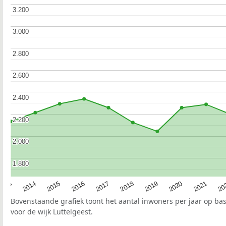
3.200
3.200
3.000
3.000
2.800
2.800
2.600
2.600
2.400
2.400
2.200
2.200
2.000
2.000
1.800
1.800
2017
20
2014
2019
2016
2021
2013
2018
2015
2020
Bovenstaande grafiek toont het aantal inwoners per jaar op ba
voor de wijk Luttelgeest.