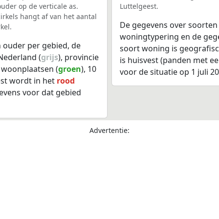
uder op de verticale as.
Luttelgeest.
rkels hangt af van het aantal
De gegevens over soorten
kel.
woningtypering en de gegev
 ouder per gebied, de
soort woning is geografis
Nederland (
grijs
), provincie
is huisvest (panden met e
1 woonplaatsen (
groen
), 10
voor de situatie op 1 juli 2
est wordt in het
rood
evens voor dat gebied
Advertentie: