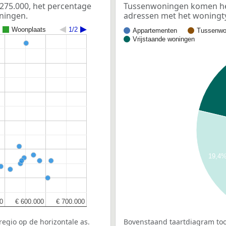
275.000, het percentage
Tussenwoningen komen het 
oningen.
adressen met het woningt
Woonplaats
1/2
Appartementen
Tussenwo
Vrijstaande woningen
19,4
0
0
€ 600.000
€ 600.000
€ 700.000
€ 700.000
egio op de horizontale as.
Bovenstaand taartdiagram too