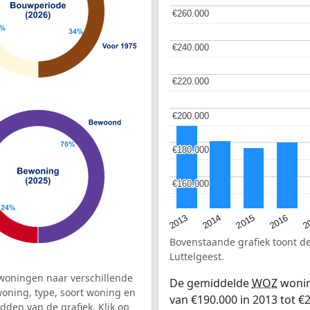
€260.000
€260.000
€240.000
€240.000
€220.000
€220.000
€200.000
€200.000
€180.000
€180.000
€160.000
€160.000
2015
2
2014
2016
2013
Bovenstaande grafiek toont 
Luttelgeest.
woningen naar verschillende
De gemiddelde
WOZ
wonin
ning, type, soort woning en
van €190.000 in 2013 tot €2
dden van de grafiek. Klik op