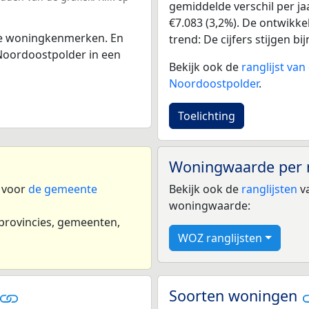
gemiddelde verschil per ja
€7.083 (3,2%). De ontwikkel
 de woningkenmerken. En
trend: De cijfers stijgen bij
Noordoostpolder in een
Bekijk ook de
ranglijst va
Noordoostpolder
.
Toelichting
Woningwaarde per 
n voor
de gemeente
Bekijk ook de
ranglijsten
va
woningwaarde:
 provincies, gemeenten,
WOZ ranglijsten
Soorten woningen