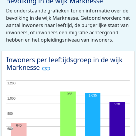
Bevolking in de wijk Marknesse
De onderstaande grafieken tonen informatie over de
bevolking in de wijk Marknesse. Getoond worden: het
aantal inwoners naar leeftijd, de burgerlijke staat van
inwoners, of inwoners een migratie achtergrond
hebben en het opleidingsniveau van inwoners.
Inwoners per leeftijdsgroep in de wijk
Marknesse
1.200
1.200
1.055
1.035
1.000
1.000
920
800
800
640
600
600