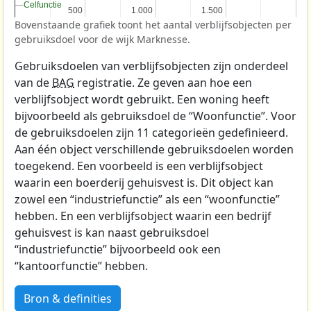
Celfunctie
Celfunctie
500
500
1.000
1.000
1.500
1.500
Bovenstaande grafiek toont het aantal verblijfsobjecten per
gebruiksdoel voor de wijk Marknesse.
Gebruiksdoelen van verblijfsobjecten zijn onderdeel
van de
BAG
registratie. Ze geven aan hoe een
verblijfsobject wordt gebruikt. Een woning heeft
bijvoorbeeld als gebruiksdoel de “Woonfunctie”. Voor
de gebruiksdoelen zijn 11 categorieën gedefinieerd.
Aan één object verschillende gebruiksdoelen worden
toegekend. Een voorbeeld is een verblijfsobject
waarin een boerderij gehuisvest is. Dit object kan
zowel een “industriefunctie” als een “woonfunctie”
hebben. En een verblijfsobject waarin een bedrijf
gehuisvest is kan naast gebruiksdoel
“industriefunctie” bijvoorbeeld ook een
“kantoorfunctie” hebben.
Bron & definities