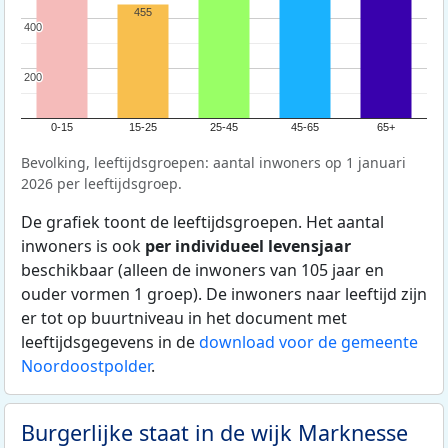
455
400
400
200
200
0-15
15-25
25-45
45-65
65+
Bevolking, leeftijdsgroepen: aantal inwoners op 1 januari
2026 per leeftijdsgroep.
De grafiek toont de leeftijdsgroepen. Het aantal
inwoners is ook
per individueel levensjaar
beschikbaar (alleen de inwoners van 105 jaar en
ouder vormen 1 groep). De inwoners naar leeftijd zijn
er tot op buurtniveau in het document met
leeftijdsgegevens in de
download voor de gemeente
Noordoostpolder
.
Burgerlijke staat in de wijk Marknesse