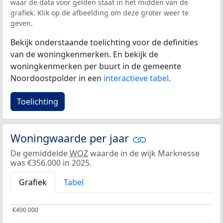
waar de data voor gelden staat in het midden van de
grafiek. Klik op de afbeelding om deze groter weer te
geven.
Bekijk onderstaande toelichting voor de definities
van de woningkenmerken. En bekijk de
woningkenmerken per buurt in de gemeente
Noordoostpolder in een
interactieve tabel
.
Toelichting
Woningwaarde per jaar
De gemiddelde
WOZ
waarde in de wijk Marknesse
was €356.000 in 2025.
Grafiek
Tabel
€400.000
€400.000