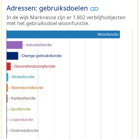
Adressen: gebruiksdoelen
In de wijk Marknesse zijn er 1.802 verblijfsobjecten
met het gebruiksdoel woonfunctie.
Woonfunctie
Industriefunctie
Industriefunctie
Overige gebruiksfunctie
Overige gebruiksfunctie
Gezondheidszorgfunctie
Gezondheidszorgfunctie
Winkelfunctie
Winkelfunctie
Bijeenkomstfunctie
Bijeenkomstfunctie
Kantoorfunctie
Kantoorfunctie
Sportfunctie
Sportfunctie
Logiesfunctie
Logiesfunctie
Onderwijsfunctie
Onderwijsfunctie