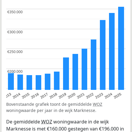
€350.000
€350.000
€300.000
€300.000
€250.000
€250.000
€200.000
€200.000
2015
2021
2014
2020
2013
2019
2025
2018
2024
2017
2023
2016
2022
Bovenstaande grafiek toont de gemiddelde
WOZ
woningwaarde per jaar in de wijk Marknesse.
De gemiddelde
WOZ
woningwaarde in de wijk
Marknesse is met €160.000 gestegen van €196.000 in