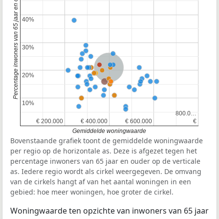
Percentage inwoners van 65 jaar en ouder
40%
40%
30%
30%
Nederland
20%
20%
10%
10%
800.0…
800.0…
€ 200.000
€ 200.000
€ 400.000
€ 400.000
€ 600.000
€ 600.000
€
€
Gemiddelde woningwaarde
Bovenstaande grafiek toont de gemiddelde woningwaarde
per regio op de horizontale as. Deze is afgezet tegen het
percentage inwoners van 65 jaar en ouder op de verticale
as. Iedere regio wordt als cirkel weergegeven. De omvang
van de cirkels hangt af van het aantal woningen in een
gebied: hoe meer woningen, hoe groter de cirkel.
Woningwaarde ten opzichte van inwoners van 65 jaar