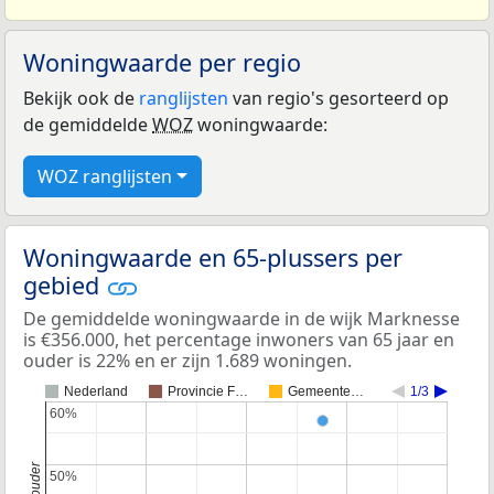
Woningwaarde per regio
Bekijk ook de
ranglijsten
van regio's gesorteerd op
de gemiddelde
WOZ
woningwaarde:
WOZ ranglijsten
Woningwaarde en 65-plussers per
gebied
De gemiddelde woningwaarde in de wijk Marknesse
is €356.000, het percentage inwoners van 65 jaar en
ouder is 22% en er zijn 1.689 woningen.
Nederland
Provincie F…
Gemeente…
1/3
60%
60%
50%
50%