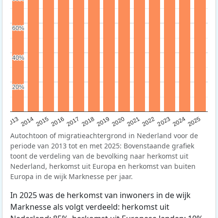
60%
60%
40%
40%
20%
20%
2015
2014
2021
2013
2020
2019
2018
2025
2017
2024
2023
2016
2022
Autochtoon of migratieachtergrond in Nederland voor de
periode van 2013 tot en met 2025: Bovenstaande grafiek
toont de verdeling van de bevolking naar herkomst uit
Nederland, herkomst uit Europa en herkomst van buiten
Europa in de wijk Marknesse per jaar.
In 2025 was de herkomst van inwoners in de wijk
Marknesse als volgt verdeeld: herkomst uit