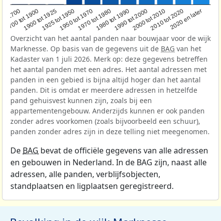
1950 tot 1970
1990 tot 2000
1900 tot 1925
2020 en later
1970 tot 1980
oor 1700
2000 tot 2010
1925 tot 1950
1980 tot 1990
1700 tot 1900
2010 tot 2020
Overzicht van het aantal panden naar bouwjaar voor de wijk
Marknesse. Op basis van de gegevens uit de
BAG
van het
Kadaster van 1 juli 2026. Merk op: deze gegevens betreffen
het aantal panden met een adres. Het aantal adressen met
panden in een gebied is bijna altijd hoger dan het aantal
panden. Dit is omdat er meerdere adressen in hetzelfde
pand gehuisvest kunnen zijn, zoals bij een
appartementengebouw. Anderzijds kunnen er ook panden
zonder adres voorkomen (zoals bijvoorbeeld een schuur),
panden zonder adres zijn in deze telling niet meegenomen.
De
BAG
bevat de officiële gegevens van alle adressen
en gebouwen in Nederland. In de BAG zijn, naast alle
adressen, alle panden, verblijfsobjecten,
standplaatsen en ligplaatsen geregistreerd.