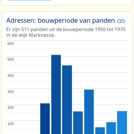
Adressen: bouwperiode van panden
Er zijn 511 panden uit de bouwperiode 1950 tot 1970
in de wijk Marknesse.
600
600
500
500
400
400
300
300
200
200
100
100