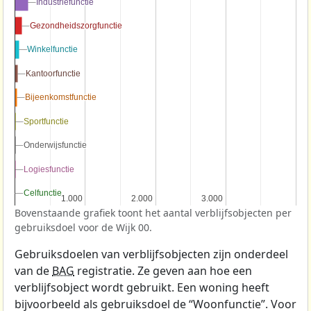
Industriefunctie
Industriefunctie
Gezondheidszorgfunctie
Gezondheidszorgfunctie
Winkelfunctie
Winkelfunctie
Kantoorfunctie
Kantoorfunctie
Bijeenkomstfunctie
Bijeenkomstfunctie
Sportfunctie
Sportfunctie
Onderwijsfunctie
Onderwijsfunctie
Logiesfunctie
Logiesfunctie
Celfunctie
Celfunctie
1.000
1.000
2.000
2.000
3.000
3.000
Bovenstaande grafiek toont het aantal verblijfsobjecten per
gebruiksdoel voor de Wijk 00.
Gebruiksdoelen van verblijfsobjecten zijn onderdeel
van de
BAG
registratie. Ze geven aan hoe een
verblijfsobject wordt gebruikt. Een woning heeft
bijvoorbeeld als gebruiksdoel de “Woonfunctie”. Voor