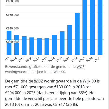
€180.000
€180.000
€160.000
€160.000
€140.000
€140.000
€120.000
€120.000
2015
2021
2014
2020
2013
2019
2025
2018
2024
2017
2023
2016
2022
Bovenstaande grafiek toont de gemiddelde
WOZ
woningwaarde per jaar in de Wijk 00.
De gemiddelde
WOZ
woningwaarde in de Wijk 00 is
met €71.000 gestegen van €133.000 in 2013 tot
€204.000 in 2025 (dat is een stijging van 53%). Het
gemiddelde verschil per jaar over de hele periode van
2013 tot en met 2025 was €5.917 (3,8%).