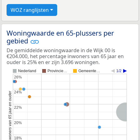
WOZ ranglijsten
Woningwaarde en 65-plussers per
gebied
De gemiddelde woningwaarde in de Wijk 00 is
€204.000, het percentage inwoners van 65 jaar en
ouder is 25% en er zijn 3.696 woningen.
Nederland
Provincie…
Gemeente…
1/2
26%
26%
24%
24%
Percentage inwoners van 65 jaar en ouder
22%
22%
Nederland
20%
20%
18%
18%