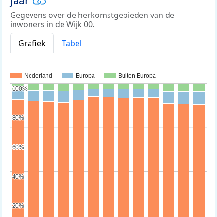
jaar
Gegevens over de herkomstgebieden van de
inwoners in de Wijk 00.
Grafiek
Tabel
Nederland
Europa
Buiten Europa
100%
100%
80%
80%
60%
60%
40%
40%
20%
20%