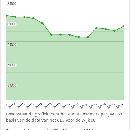
8.500
8.500
8.000
8.000
7.500
7.500
7.000
7.000
6.500
6.500
2022
2015
2021
2014
2020
2013
2026
2019
2025
2018
2024
2017
2023
2016
Bovenstaande grafiek toont het aantal inwoners per jaar op
basis van de data van het
CBS
voor de Wijk 00.