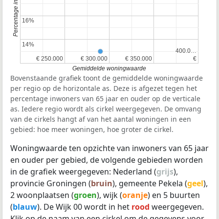
16%
16%
14%
14%
400.0…
400.0…
€ 250.000
€ 250.000
€ 300.000
€ 300.000
€ 350.000
€ 350.000
€
€
Gemiddelde woningwaarde
Bovenstaande grafiek toont de gemiddelde woningwaarde
per regio op de horizontale as. Deze is afgezet tegen het
percentage inwoners van 65 jaar en ouder op de verticale
as. Iedere regio wordt als cirkel weergegeven. De omvang
van de cirkels hangt af van het aantal woningen in een
gebied: hoe meer woningen, hoe groter de cirkel.
Woningwaarde ten opzichte van inwoners van 65 jaar
en ouder per gebied, de volgende gebieden worden
in de grafiek weergegeven: Nederland (
grijs
),
provincie Groningen (
bruin
), gemeente Pekela (
geel
),
2 woonplaatsen (
groen
), wijk (
oranje
) en 5 buurten
(
blauw
). De Wijk 00 wordt in het
rood
weergegeven.
Klik op de naam van een cirkel om de gegevens voor