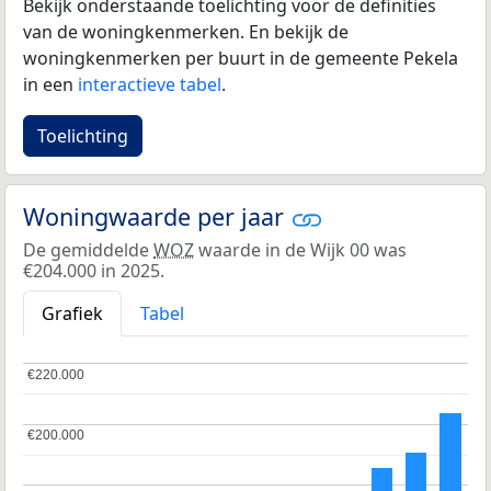
Bekijk onderstaande toelichting voor de definities
van de woningkenmerken. En bekijk de
woningkenmerken per buurt in de gemeente Pekela
in een
interactieve tabel
.
Toelichting
Woningwaarde per jaar
De gemiddelde
WOZ
waarde in de Wijk 00 was
€204.000 in 2025.
Grafiek
Tabel
€220.000
€220.000
€200.000
€200.000