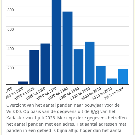
800
800
600
600
400
400
200
200
1950 tot 1970
1990 tot 2000
1900 tot 1925
2020 en later
1970 tot 1980
oor 1700
2000 tot 2010
1925 tot 1950
1980 tot 1990
1700 tot 1900
2010 tot 2020
Overzicht van het aantal panden naar bouwjaar voor de
Wijk 00. Op basis van de gegevens uit de
BAG
van het
Kadaster van 1 juli 2026. Merk op: deze gegevens betreffen
het aantal panden met een adres. Het aantal adressen met
panden in een gebied is bijna altijd hoger dan het aantal