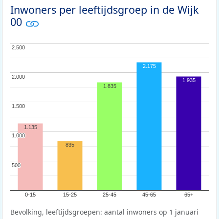
Inwoners per leeftijdsgroep in de Wijk
00
2.500
2.500
2.175
2.000
2.000
1.935
1.835
1.500
1.500
1.135
1.000
1.000
835
500
500
0-15
15-25
25-45
45-65
65+
Bevolking, leeftijdsgroepen: aantal inwoners op 1 januari