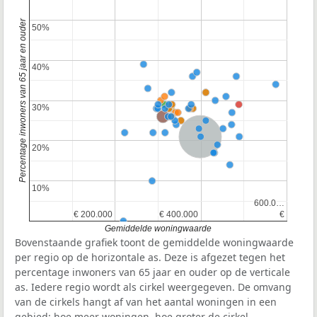
Percentage inwoners van 65 jaar en ouder
50%
50%
40%
40%
30%
30%
Nederland
20%
20%
10%
10%
600.0…
600.0…
€ 200.000
€ 200.000
€ 400.000
€ 400.000
€
€
Gemiddelde woningwaarde
Bovenstaande grafiek toont de gemiddelde woningwaarde
per regio op de horizontale as. Deze is afgezet tegen het
percentage inwoners van 65 jaar en ouder op de verticale
as. Iedere regio wordt als cirkel weergegeven. De omvang
van de cirkels hangt af van het aantal woningen in een
gebied: hoe meer woningen, hoe groter de cirkel.