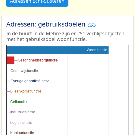
Adressen Echt-Susteren
Adressen: gebruiksdoelen
In de buurt In de Mehre zijn er 251 verblijfsobjecten
met het gebruiksdoel woonfunctie.
Woonfunctie
Gezondheidszorgfunctie
Gezondheidszorgfunctie
Onderwijsfunctie
Onderwijsfunctie
Overige gebruiksfunctie
Overige gebruiksfunctie
Bijeenkomstfunctie
Bijeenkomstfunctie
Celfunctie
Celfunctie
Industriefunctie
Industriefunctie
Logiesfunctie
Logiesfunctie
Kantoorfunctie
Kantoorfunctie