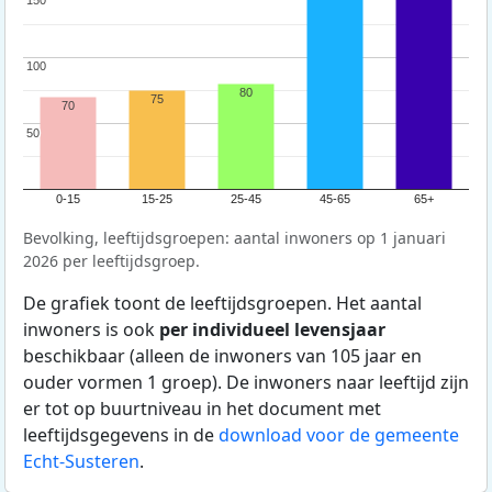
150
150
100
100
80
75
70
50
50
0-15
15-25
25-45
45-65
65+
Bevolking, leeftijdsgroepen: aantal inwoners op 1 januari
2026 per leeftijdsgroep.
De grafiek toont de leeftijdsgroepen. Het aantal
inwoners is ook
per individueel levensjaar
beschikbaar (alleen de inwoners van 105 jaar en
ouder vormen 1 groep). De inwoners naar leeftijd zijn
er tot op buurtniveau in het document met
leeftijdsgegevens in de
download voor de gemeente
Echt-Susteren
.