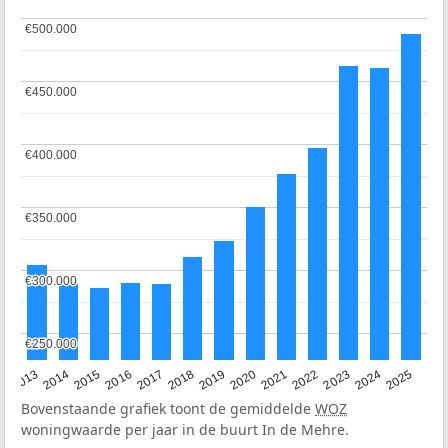
€500.000
€500.000
€450.000
€450.000
€400.000
€400.000
€350.000
€350.000
€300.000
€300.000
€250.000
€250.000
2015
2021
2014
2020
2013
2019
2025
2018
2024
2017
2023
2016
2022
Bovenstaande grafiek toont de gemiddelde
WOZ
woningwaarde per jaar in de buurt In de Mehre.