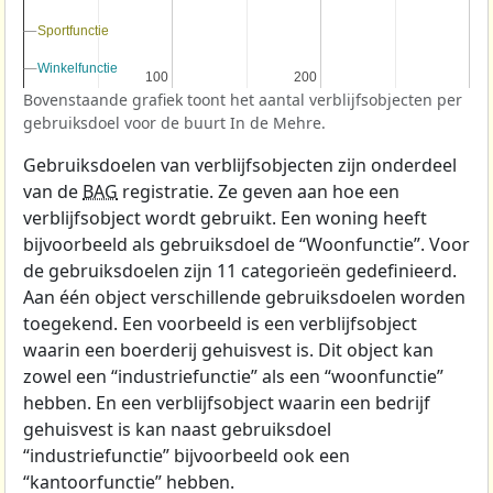
Sportfunctie
Sportfunctie
Winkelfunctie
Winkelfunctie
100
100
200
200
Bovenstaande grafiek toont het aantal verblijfsobjecten per
gebruiksdoel voor de buurt In de Mehre.
Gebruiksdoelen van verblijfsobjecten zijn onderdeel
van de
BAG
registratie. Ze geven aan hoe een
verblijfsobject wordt gebruikt. Een woning heeft
bijvoorbeeld als gebruiksdoel de “Woonfunctie”. Voor
de gebruiksdoelen zijn 11 categorieën gedefinieerd.
Aan één object verschillende gebruiksdoelen worden
toegekend. Een voorbeeld is een verblijfsobject
waarin een boerderij gehuisvest is. Dit object kan
zowel een “industriefunctie” als een “woonfunctie”
hebben. En een verblijfsobject waarin een bedrijf
gehuisvest is kan naast gebruiksdoel
“industriefunctie” bijvoorbeeld ook een
“kantoorfunctie” hebben.