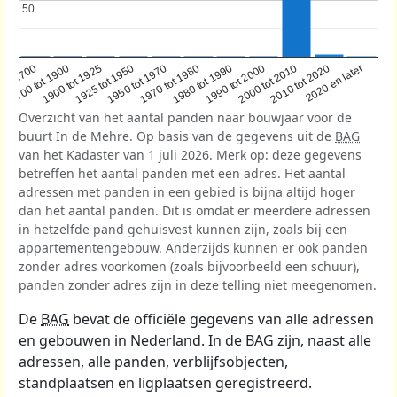
50
50
1950 tot 1970
1990 tot 2000
1900 tot 1925
2020 en later
1970 tot 1980
oor 1700
2000 tot 2010
1925 tot 1950
1980 tot 1990
1700 tot 1900
2010 tot 2020
Overzicht van het aantal panden naar bouwjaar voor de
buurt In de Mehre. Op basis van de gegevens uit de
BAG
van het Kadaster van 1 juli 2026. Merk op: deze gegevens
betreffen het aantal panden met een adres. Het aantal
adressen met panden in een gebied is bijna altijd hoger
dan het aantal panden. Dit is omdat er meerdere adressen
in hetzelfde pand gehuisvest kunnen zijn, zoals bij een
appartementengebouw. Anderzijds kunnen er ook panden
zonder adres voorkomen (zoals bijvoorbeeld een schuur),
panden zonder adres zijn in deze telling niet meegenomen.
De
BAG
bevat de officiële gegevens van alle adressen
en gebouwen in Nederland. In de BAG zijn, naast alle
adressen, alle panden, verblijfsobjecten,
standplaatsen en ligplaatsen geregistreerd.