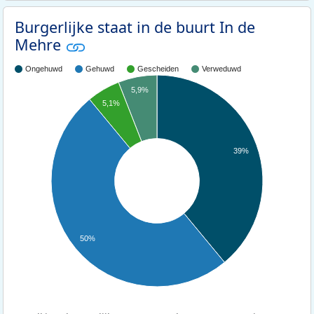
Burgerlijke staat in de buurt In de
Mehre
Ongehuwd
Gehuwd
Gescheiden
Verweduwd
5,9%
5,1%
39%
50%