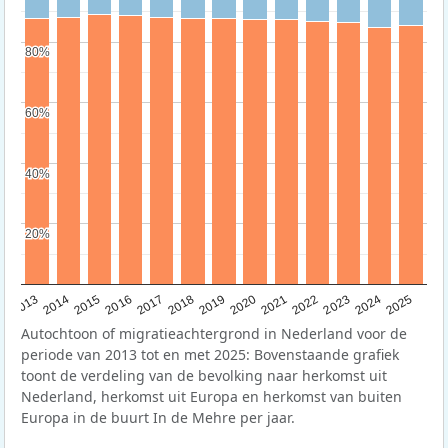
80%
80%
60%
60%
40%
40%
20%
20%
2015
2014
2021
2013
2020
2019
2018
2025
2017
2024
2023
2016
2022
Autochtoon of migratieachtergrond in Nederland voor de
periode van 2013 tot en met 2025: Bovenstaande grafiek
toont de verdeling van de bevolking naar herkomst uit
Nederland, herkomst uit Europa en herkomst van buiten
Europa in de buurt In de Mehre per jaar.