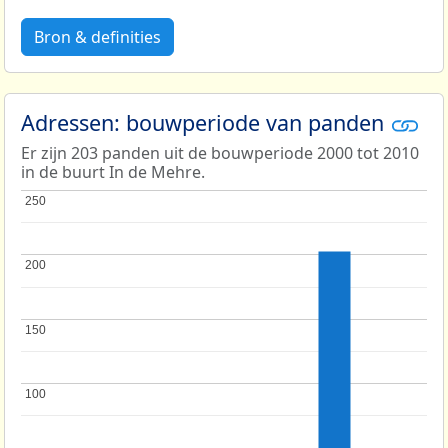
Bron & definities
Adressen: bouwperiode van panden
Er zijn 203 panden uit de bouwperiode 2000 tot 2010
in de buurt In de Mehre.
250
250
200
200
150
150
100
100