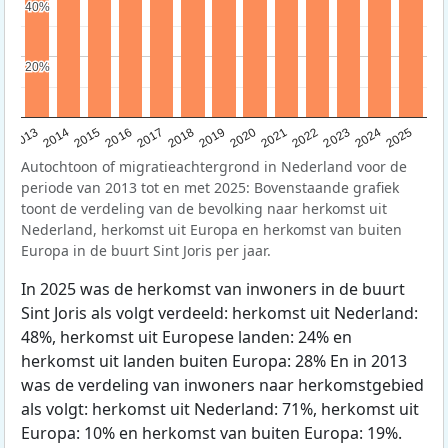
40%
40%
20%
20%
2015
2014
2021
2013
2020
2019
2018
2025
2017
2024
2023
2016
2022
Autochtoon of migratieachtergrond in Nederland voor de
periode van 2013 tot en met 2025: Bovenstaande grafiek
toont de verdeling van de bevolking naar herkomst uit
Nederland, herkomst uit Europa en herkomst van buiten
Europa in de buurt Sint Joris per jaar.
In 2025 was de herkomst van inwoners in de buurt
Sint Joris als volgt verdeeld: herkomst uit Nederland:
48%, herkomst uit Europese landen: 24% en
herkomst uit landen buiten Europa: 28% En in 2013
was de verdeling van inwoners naar herkomstgebied
als volgt: herkomst uit Nederland: 71%, herkomst uit
Europa: 10% en herkomst van buiten Europa: 19%.