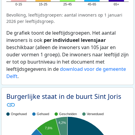
0-15
15-25
25-45
45-65
65+
Bevolking, leeftijdsgroepen: aantal inwoners op 1 januari
2026 per leeftijdsgroep.
De grafiek toont de leeftijdsgroepen. Het aantal
inwoners is ook
per individueel levensjaar
beschikbaar (alleen de inwoners van 105 jaar en
ouder vormen 1 groep). De inwoners naar leeftijd zijn
er tot op buurtniveau in het document met
leeftijdsgegevens in de
download voor de gemeente
Delft
.
Burgerlijke staat in de buurt Sint Joris
Ongehuwd
Gehuwd
Gescheiden
Verweduwd
4,2%
7,6%