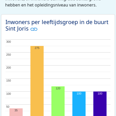
hebben en het opleidingsniveau van inwoners.
Inwoners per leeftijdsgroep in de buurt
Sint Joris
300
300
275
250
250
200
200
150
150
120
100
100
100
100
50
50
35