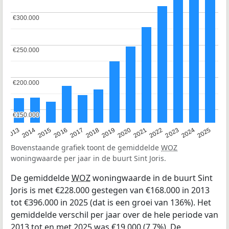
€300.000
€300.000
€250.000
€250.000
€200.000
€200.000
€150.000
€150.000
2015
2021
2014
2020
2013
2019
2025
2018
2024
2017
2023
2016
2022
Bovenstaande grafiek toont de gemiddelde
WOZ
woningwaarde per jaar in de buurt Sint Joris.
De gemiddelde
WOZ
woningwaarde in de buurt Sint
Joris is met €228.000 gestegen van €168.000 in 2013
tot €396.000 in 2025 (dat is een groei van 136%). Het
gemiddelde verschil per jaar over de hele periode van
2013 tot en met 2025 was €19.000 (7,7%). De