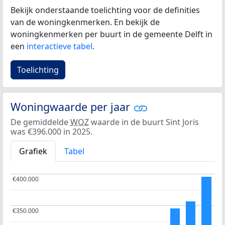
Bekijk onderstaande toelichting voor de definities
van de woningkenmerken. En bekijk de
woningkenmerken per buurt in de gemeente Delft in
een
interactieve tabel
.
Toelichting
Woningwaarde per jaar
De gemiddelde
WOZ
waarde in de buurt Sint Joris
was €396.000 in 2025.
Grafiek
Tabel
€400.000
€400.000
€350.000
€350.000