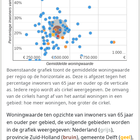
Percentage inwoners van 65 jaar en ouder
40%
40%
30%
30%
Nederland
Provincie Zuid-Holland
20%
20%
10%
10%
1.000…
1.000…
€ 250.000
€ 250.000
€ 500.000
€ 500.000
€ 750.000
€ 750.000
€
€
Gemiddelde woningwaarde
Bovenstaande grafiek toont de gemiddelde woningwaarde
per regio op de horizontale as. Deze is afgezet tegen het
percentage inwoners van 65 jaar en ouder op de verticale
as. Iedere regio wordt als cirkel weergegeven. De omvang
van de cirkels hangt af van het aantal woningen in een
gebied: hoe meer woningen, hoe groter de cirkel.
Woningwaarde ten opzichte van inwoners van 65 jaar
en ouder per gebied, de volgende gebieden worden
in de grafiek weergegeven: Nederland (
grijs
),
provincie Zuid-Holland (
bruin
), gemeente Delft (
geel
),