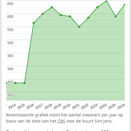
650
650
600
600
550
550
500
500
450
450
400
400
350
350
300
300
2022
2015
2021
2014
2020
2013
2026
2019
2025
2018
2024
2017
2023
2016
Bovenstaande grafiek toont het aantal inwoners per jaar op
basis van de data van het
CBS
voor de buurt Sint Joris.