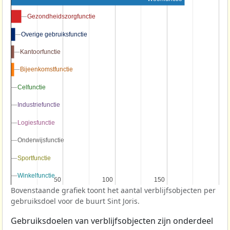
Gezondheidszorgfunctie
Gezondheidszorgfunctie
Overige gebruiksfunctie
Overige gebruiksfunctie
Kantoorfunctie
Kantoorfunctie
Bijeenkomstfunctie
Bijeenkomstfunctie
Celfunctie
Celfunctie
Industriefunctie
Industriefunctie
Logiesfunctie
Logiesfunctie
Onderwijsfunctie
Onderwijsfunctie
Sportfunctie
Sportfunctie
Winkelfunctie
Winkelfunctie
50
50
100
100
150
150
Bovenstaande grafiek toont het aantal verblijfsobjecten per
gebruiksdoel voor de buurt Sint Joris.
Gebruiksdoelen van verblijfsobjecten zijn onderdeel