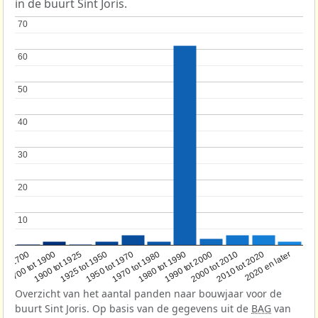
in de buurt Sint Joris.
70
70
60
60
50
50
40
40
30
30
20
20
10
10
1950 tot 1970
1990 tot 2000
1900 tot 1925
2020 en later
1970 tot 1980
oor 1700
2000 tot 2010
1925 tot 1950
1980 tot 1990
1700 tot 1900
2010 tot 2020
Overzicht van het aantal panden naar bouwjaar voor de
buurt Sint Joris. Op basis van de gegevens uit de
BAG
van