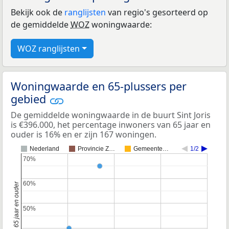
Bekijk ook de
ranglijsten
van regio's gesorteerd op
de gemiddelde
WOZ
woningwaarde:
WOZ ranglijsten
Woningwaarde en 65-plussers per
gebied
De gemiddelde woningwaarde in de buurt Sint Joris
is €396.000, het percentage inwoners van 65 jaar en
ouder is 16% en er zijn 167 woningen.
Nederland
Provincie Z…
Gemeente…
1/2
70%
70%
60%
60%
50%
50%