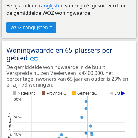
Bekijk ook de
ranglijsten
van regio's gesorteerd op
de gemiddelde
WOZ
woningwaarde:
WOZ ranglijsten
Woningwaarde en 65-plussers per
gebied
De gemiddelde woningwaarde in de buurt
Verspreide huizen Veelerveen is €400.000, het
percentage inwoners van 65 jaar en ouder is 23% en
er zijn 73 woningen.
Nederland
Provincie…
Gemeente…
1/3
60%
60%
50%
50%
40%
40%