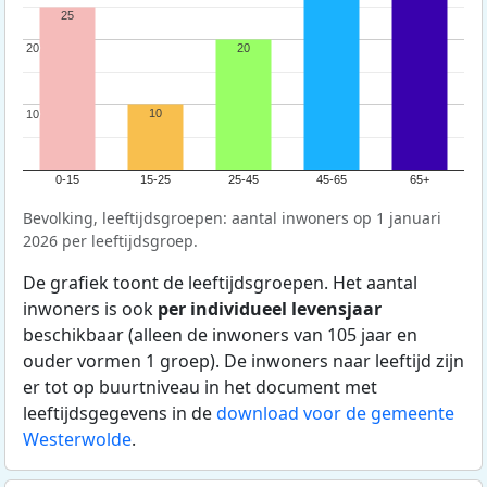
25
20
20
20
10
10
10
0-15
15-25
25-45
45-65
65+
Bevolking, leeftijdsgroepen: aantal inwoners op 1 januari
2026 per leeftijdsgroep.
De grafiek toont de leeftijdsgroepen. Het aantal
inwoners is ook
per individueel levensjaar
beschikbaar (alleen de inwoners van 105 jaar en
ouder vormen 1 groep). De inwoners naar leeftijd zijn
er tot op buurtniveau in het document met
leeftijdsgegevens in de
download voor de gemeente
Westerwolde
.