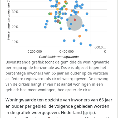
Percentage inwoners van 65 jaar en ouder
30%
30%
Nederland
20%
20%
10%
10%
600.0…
600.0…
€ 200.000
€ 200.000
€ 400.000
€ 400.000
€
€
Gemiddelde woningwaarde
Bovenstaande grafiek toont de gemiddelde woningwaarde
per regio op de horizontale as. Deze is afgezet tegen het
percentage inwoners van 65 jaar en ouder op de verticale
as. Iedere regio wordt als cirkel weergegeven. De omvang
van de cirkels hangt af van het aantal woningen in een
gebied: hoe meer woningen, hoe groter de cirkel.
Woningwaarde ten opzichte van inwoners van 65 jaar
en ouder per gebied, de volgende gebieden worden
in de grafiek weergegeven: Nederland (
grijs
),