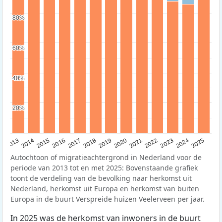
80%
80%
60%
60%
40%
40%
20%
20%
2015
2014
2021
2013
2020
2019
2018
2025
2017
2024
2023
2016
2022
Autochtoon of migratieachtergrond in Nederland voor de
periode van 2013 tot en met 2025: Bovenstaande grafiek
toont de verdeling van de bevolking naar herkomst uit
Nederland, herkomst uit Europa en herkomst van buiten
Europa in de buurt Verspreide huizen Veelerveen per jaar.
In 2025 was de herkomst van inwoners in de buurt