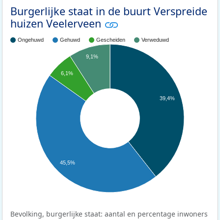
Burgerlijke staat in de buurt Verspreide
huizen Veelerveen
Ongehuwd
Gehuwd
Gescheiden
Verweduwd
9,1%
6,1%
39,4%
45,5%
Bevolking, burgerlijke staat: aantal en percentage inwoners