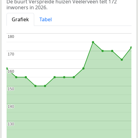
De buurt Verspreide huizen Veelerveen telt 172
inwoners in 2026.
Grafiek
Tabel
180
180
170
170
160
160
150
150
140
140
130
130