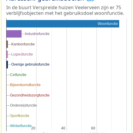
In de buurt Verspreide huizen Veelerveen zijn er 75
verblijfsobjecten met het gebruiksdoel woonfunctie.
Woonfunctie
Industriefunctie
Industriefunctie
Kantoorfunctie
Kantoorfunctie
Logiesfunctie
Logiesfunctie
Overige gebruiksfunctie
Overige gebruiksfunctie
Celfunctie
Celfunctie
Bijeenkomstfunctie
Bijeenkomstfunctie
Gezondheidszorgfunctie
Gezondheidszorgfunctie
Onderwijsfunctie
Onderwijsfunctie
Sportfunctie
Sportfunctie
Winkelfunctie
Winkelfunctie
20
20
40
40
60
60