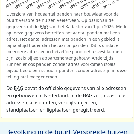
1950 tot 1970
1990 tot 2000
1900 tot 1925
2020 en later
1970 tot 1980
oor 1700
2000 tot 2010
1925 tot 1950
1980 tot 1990
1700 tot 1900
2010 tot 2020
Overzicht van het aantal panden naar bouwjaar voor de
buurt Verspreide huizen Veelerveen. Op basis van de
gegevens uit de
BAG
van het Kadaster van 1 juli 2026. Merk
op: deze gegevens betreffen het aantal panden met een
adres. Het aantal adressen met panden in een gebied is
bijna altijd hoger dan het aantal panden. Dit is omdat er
meerdere adressen in hetzelfde pand gehuisvest kunnen
zijn, zoals bij een appartementengebouw. Anderzijds
kunnen er ook panden zonder adres voorkomen (zoals
bijvoorbeeld een schuur), panden zonder adres zijn in deze
telling niet meegenomen.
De
BAG
bevat de officiële gegevens van alle adressen
en gebouwen in Nederland. In de BAG zijn, naast alle
adressen, alle panden, verblijfsobjecten,
standplaatsen en ligplaatsen geregistreerd.
Bevolking in de buurt Verspreide huizen