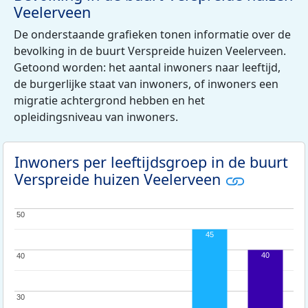
Veelerveen
De onderstaande grafieken tonen informatie over de
bevolking in de buurt Verspreide huizen Veelerveen.
Getoond worden: het aantal inwoners naar leeftijd,
de burgerlijke staat van inwoners, of inwoners een
migratie achtergrond hebben en het
opleidingsniveau van inwoners.
Inwoners per leeftijdsgroep in de buurt
Verspreide huizen Veelerveen
50
50
45
40
40
40
30
30