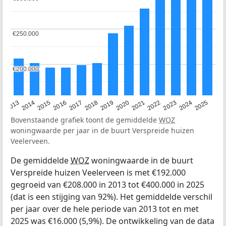
€250.000
€250.000
€200.000
€200.000
2015
2021
2014
2020
2013
2019
2025
2018
2024
2017
2023
2016
2022
Bovenstaande grafiek toont de gemiddelde
WOZ
woningwaarde per jaar in de buurt Verspreide huizen
Veelerveen.
De gemiddelde
WOZ
woningwaarde in de buurt
Verspreide huizen Veelerveen is met €192.000
gegroeid van €208.000 in 2013 tot €400.000 in 2025
(dat is een stijging van 92%). Het gemiddelde verschil
per jaar over de hele periode van 2013 tot en met
2025 was €16.000 (5,9%). De ontwikkeling van de data