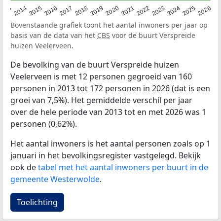
2022
2015
2021
2014
2020
2013
2026
2019
2025
2018
2024
2017
2023
2016
Bovenstaande grafiek toont het aantal inwoners per jaar op
basis van de data van het
CBS
voor de buurt Verspreide
huizen Veelerveen.
De bevolking van de buurt Verspreide huizen
Veelerveen is met 12 personen gegroeid van 160
personen in 2013 tot 172 personen in 2026 (dat is een
groei van 7,5%). Het gemiddelde verschil per jaar
over de hele periode van 2013 tot en met 2026 was 1
personen (0,62%).
Het aantal inwoners is het aantal personen zoals op 1
januari in het bevolkingsregister vastgelegd. Bekijk
ook de
tabel met het aantal inwoners per buurt in de
gemeente Westerwolde
.
Toelichting