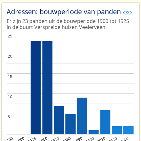
Adressen: bouwperiode van panden
Er zijn 23 panden uit de bouwperiode 1900 tot 1925
in de buurt Verspreide huizen Veelerveen.
25
25
20
20
15
15
10
10
5
5