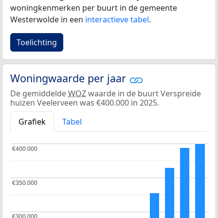
woningkenmerken per buurt in de gemeente
Westerwolde in een
interactieve tabel
.
Toelichting
Woningwaarde per jaar
De gemiddelde
WOZ
waarde in de buurt Verspreide
huizen Veelerveen was €400.000 in 2025.
Grafiek
Tabel
€400.000
€400.000
€350.000
€350.000
€300.000
€300.000