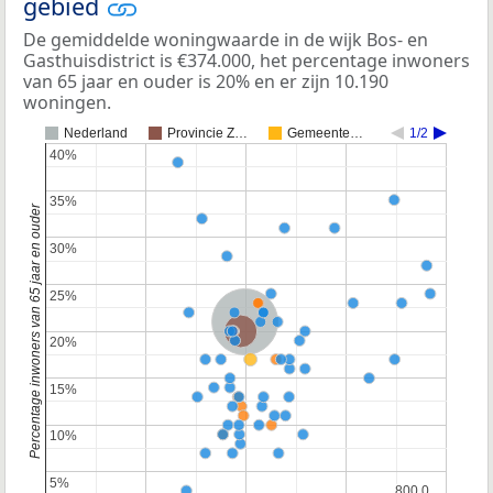
gebied
De gemiddelde woningwaarde in de wijk Bos- en
Gasthuisdistrict is €374.000, het percentage inwoners
van 65 jaar en ouder is 20% en er zijn 10.190
woningen.
Nederland
Provincie Z…
Gemeente…
1/2
40%
40%
35%
35%
Percentage inwoners van 65 jaar en ouder
30%
30%
25%
25%
Nederland
Provincie Zuid-Holland
20%
20%
15%
15%
10%
10%
5%
5%
800.0…
800.0…