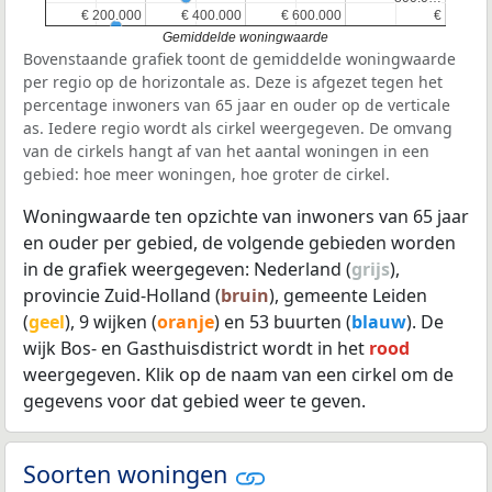
€ 200.000
€ 200.000
€ 400.000
€ 400.000
€ 600.000
€ 600.000
€
€
Gemiddelde woningwaarde
Bovenstaande grafiek toont de gemiddelde woningwaarde
per regio op de horizontale as. Deze is afgezet tegen het
percentage inwoners van 65 jaar en ouder op de verticale
as. Iedere regio wordt als cirkel weergegeven. De omvang
van de cirkels hangt af van het aantal woningen in een
gebied: hoe meer woningen, hoe groter de cirkel.
Woningwaarde ten opzichte van inwoners van 65 jaar
en ouder per gebied, de volgende gebieden worden
in de grafiek weergegeven: Nederland (
grijs
),
provincie Zuid-Holland (
bruin
), gemeente Leiden
(
geel
), 9 wijken (
oranje
) en 53 buurten (
blauw
). De
wijk Bos- en Gasthuisdistrict wordt in het
rood
weergegeven. Klik op de naam van een cirkel om de
gegevens voor dat gebied weer te geven.
Soorten woningen