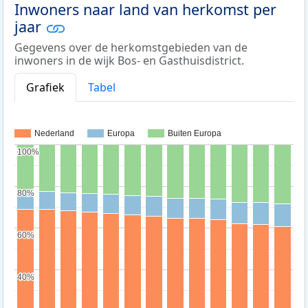
Inwoners naar land van herkomst per
jaar
Gegevens over de herkomstgebieden van de
inwoners in de wijk Bos- en Gasthuisdistrict.
Grafiek
Tabel
Nederland
Europa
Buiten Europa
100%
100%
80%
80%
60%
60%
40%
40%