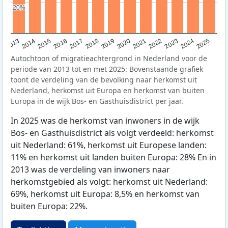
20%
20%
2015
2014
2021
2013
2020
2019
2018
2025
2017
2024
2023
2016
2022
Autochtoon of migratieachtergrond in Nederland voor de
periode van 2013 tot en met 2025: Bovenstaande grafiek
toont de verdeling van de bevolking naar herkomst uit
Nederland, herkomst uit Europa en herkomst van buiten
Europa in de wijk Bos- en Gasthuisdistrict per jaar.
In 2025 was de herkomst van inwoners in de wijk
Bos- en Gasthuisdistrict als volgt verdeeld: herkomst
uit Nederland: 61%, herkomst uit Europese landen:
11% en herkomst uit landen buiten Europa: 28% En in
2013 was de verdeling van inwoners naar
herkomstgebied als volgt: herkomst uit Nederland:
69%, herkomst uit Europa: 8,5% en herkomst van
buiten Europa: 22%.