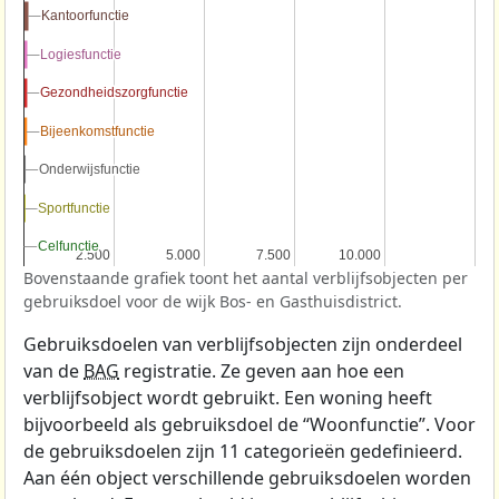
Kantoorfunctie
Kantoorfunctie
Logiesfunctie
Logiesfunctie
Gezondheidszorgfunctie
Gezondheidszorgfunctie
Bijeenkomstfunctie
Bijeenkomstfunctie
Onderwijsfunctie
Onderwijsfunctie
Sportfunctie
Sportfunctie
Celfunctie
Celfunctie
2.500
2.500
5.000
5.000
7.500
7.500
10.000
10.000
Bovenstaande grafiek toont het aantal verblijfsobjecten per
gebruiksdoel voor de wijk Bos- en Gasthuisdistrict.
Gebruiksdoelen van verblijfsobjecten zijn onderdeel
van de
BAG
registratie. Ze geven aan hoe een
verblijfsobject wordt gebruikt. Een woning heeft
bijvoorbeeld als gebruiksdoel de “Woonfunctie”. Voor
de gebruiksdoelen zijn 11 categorieën gedefinieerd.
Aan één object verschillende gebruiksdoelen worden