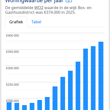
Woningwaarde per jaar
De gemiddelde
WOZ
waarde in de wijk Bos- en
Gasthuisdistrict was €374.000 in 2025.
Grafiek
Tabel
€400.000
€400.000
€350.000
€350.000
€300.000
€300.000
€250.000
€250.000
€200.000
€200.000