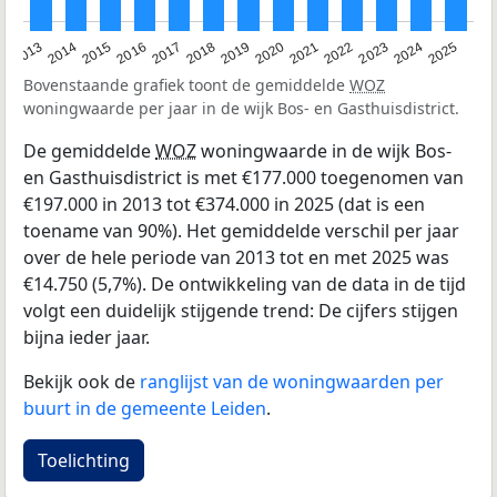
2015
2021
2014
2020
2013
2019
2025
2018
2024
2017
2023
2016
2022
Bovenstaande grafiek toont de gemiddelde
WOZ
woningwaarde per jaar in de wijk Bos- en Gasthuisdistrict.
De gemiddelde
WOZ
woningwaarde in de wijk Bos-
en Gasthuisdistrict is met €177.000 toegenomen van
€197.000 in 2013 tot €374.000 in 2025 (dat is een
toename van 90%). Het gemiddelde verschil per jaar
over de hele periode van 2013 tot en met 2025 was
€14.750 (5,7%). De ontwikkeling van de data in de tijd
volgt een duidelijk stijgende trend: De cijfers stijgen
bijna ieder jaar.
Bekijk ook de
ranglijst van de woningwaarden per
buurt in de gemeente Leiden
.
Toelichting