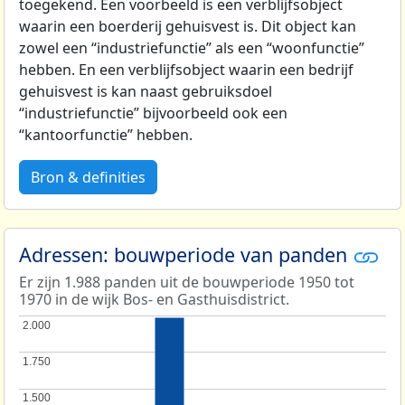
toegekend. Een voorbeeld is een verblijfsobject
waarin een boerderij gehuisvest is. Dit object kan
zowel een “industriefunctie” als een “woonfunctie”
hebben. En een verblijfsobject waarin een bedrijf
gehuisvest is kan naast gebruiksdoel
“industriefunctie” bijvoorbeeld ook een
“kantoorfunctie” hebben.
Bron & definities
Adressen: bouwperiode van panden
Er zijn 1.988 panden uit de bouwperiode 1950 tot
1970 in de wijk Bos- en Gasthuisdistrict.
2.000
2.000
1.750
1.750
1.500
1.500