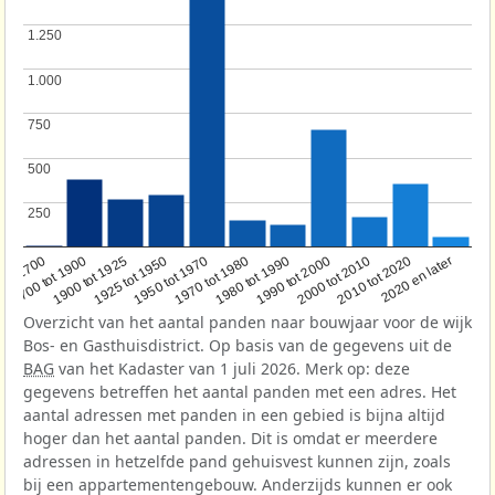
1.250
1.250
1.000
1.000
750
750
500
500
250
250
1950 tot 1970
1990 tot 2000
1900 tot 1925
2020 en later
1970 tot 1980
oor 1700
2000 tot 2010
1925 tot 1950
1980 tot 1990
1700 tot 1900
2010 tot 2020
Overzicht van het aantal panden naar bouwjaar voor de wijk
Bos- en Gasthuisdistrict. Op basis van de gegevens uit de
BAG
van het Kadaster van 1 juli 2026. Merk op: deze
gegevens betreffen het aantal panden met een adres. Het
aantal adressen met panden in een gebied is bijna altijd
hoger dan het aantal panden. Dit is omdat er meerdere
adressen in hetzelfde pand gehuisvest kunnen zijn, zoals
bij een appartementengebouw. Anderzijds kunnen er ook