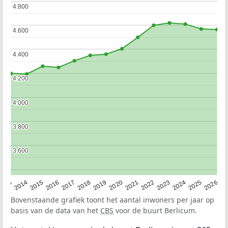
4.800
4.800
4.600
4.600
4.400
4.400
4.200
4.200
4.000
4.000
3.800
3.800
3.600
3.600
2022
2015
2021
2014
2020
2013
2026
2019
2025
2018
2024
2017
2023
2016
Bovenstaande grafiek toont het aantal inwoners per jaar op
basis van de data van het
CBS
voor de buurt Berlicum.