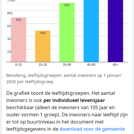
1.000
1.000
920
800
800
695
600
600
490
400
400
200
200
0-15
15-25
25-45
45-65
65+
Bevolking, leeftijdsgroepen: aantal inwoners op 1 januari
2026 per leeftijdsgroep.
De grafiek toont de leeftijdsgroepen. Het aantal
inwoners is ook
per individueel levensjaar
beschikbaar (alleen de inwoners van 105 jaar en
ouder vormen 1 groep). De inwoners naar leeftijd zijn
er tot op buurtniveau in het document met
leeftijdsgegevens in de
download voor de gemeente