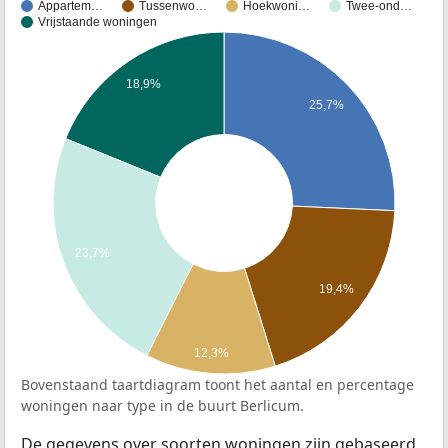
Appartem…
Tussenwo…
Hoekwoni…
Twee-ond…
Vrijstaande woningen
18,9%
25,7%
23,7%
19,4%
12,3%
Bovenstaand taartdiagram toont het aantal en percentage
woningen naar type in de buurt Berlicum.
De gegevens over soorten woningen zijn gebaseerd