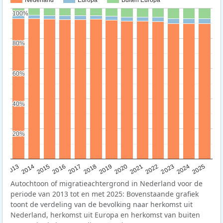
100%
100%
80%
80%
60%
60%
40%
40%
20%
20%
2015
2014
2021
2013
2020
2019
2018
2025
2017
2024
2023
2016
2022
Autochtoon of migratieachtergrond in Nederland voor de
periode van 2013 tot en met 2025: Bovenstaande grafiek
toont de verdeling van de bevolking naar herkomst uit
Nederland, herkomst uit Europa en herkomst van buiten