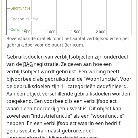
Sportfunctie
Sportfunctie
Onderwijsfunctie
Onderwijsfunctie
Celfunctie
Celfunctie
500
500
1.000
1.000
1.500
1.500
2.000
2.000
Bovenstaande grafiek toont het aantal verblijfsobjecten per
gebruiksdoel voor de buurt Berlicum.
Gebruiksdoelen van verblijfsobjecten zijn onderdeel
van de
BAG
registratie. Ze geven aan hoe een
verblijfsobject wordt gebruikt. Een woning heeft
bijvoorbeeld als gebruiksdoel de “Woonfunctie”. Voor
de gebruiksdoelen zijn 11 categorieën gedefinieerd.
Aan één object verschillende gebruiksdoelen worden
toegekend. Een voorbeeld is een verblijfsobject
waarin een boerderij gehuisvest is. Dit object kan
zowel een “industriefunctie” als een “woonfunctie”
hebben. En een verblijfsobject waarin een bedrijf
gehuisvest is kan naast gebruiksdoel