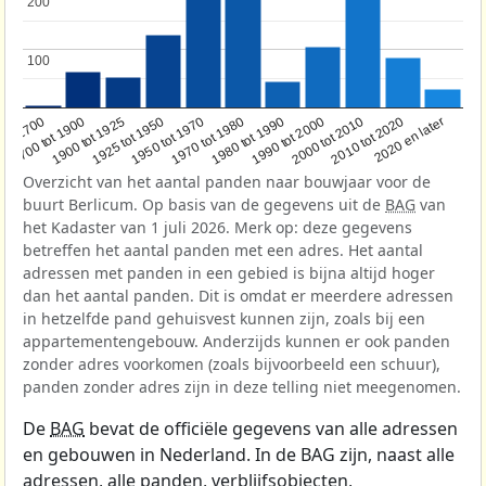
200
200
100
100
1950 tot 1970
1990 tot 2000
1900 tot 1925
2020 en later
1970 tot 1980
oor 1700
2000 tot 2010
1925 tot 1950
1980 tot 1990
1700 tot 1900
2010 tot 2020
Overzicht van het aantal panden naar bouwjaar voor de
buurt Berlicum. Op basis van de gegevens uit de
BAG
van
het Kadaster van 1 juli 2026. Merk op: deze gegevens
betreffen het aantal panden met een adres. Het aantal
adressen met panden in een gebied is bijna altijd hoger
dan het aantal panden. Dit is omdat er meerdere adressen
in hetzelfde pand gehuisvest kunnen zijn, zoals bij een
appartementengebouw. Anderzijds kunnen er ook panden
zonder adres voorkomen (zoals bijvoorbeeld een schuur),
panden zonder adres zijn in deze telling niet meegenomen.
De
BAG
bevat de officiële gegevens van alle adressen
en gebouwen in Nederland. In de BAG zijn, naast alle
adressen, alle panden, verblijfsobjecten,