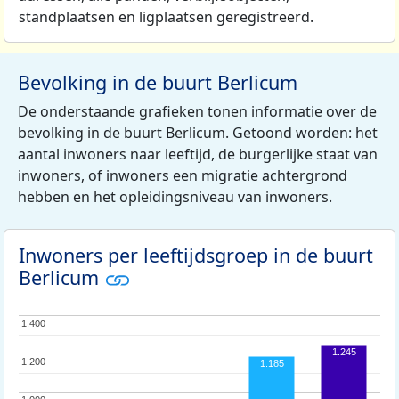
standplaatsen en ligplaatsen geregistreerd.
Bevolking in de buurt Berlicum
De onderstaande grafieken tonen informatie over de
bevolking in de buurt Berlicum. Getoond worden: het
aantal inwoners naar leeftijd, de burgerlijke staat van
inwoners, of inwoners een migratie achtergrond
hebben en het opleidingsniveau van inwoners.
Inwoners per leeftijdsgroep in de buurt
Berlicum
1.400
1.400
1.245
1.200
1.200
1.185