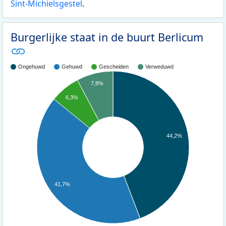
Sint-Michielsgestel
.
Burgerlijke staat in de buurt Berlicum
Ongehuwd
Gehuwd
Gescheiden
Verweduwd
7,8%
6,3%
44,2%
41,7%