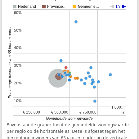
Nederland
Provincie…
Gemeente…
1/3
60%
60%
Percentage inwoners van 65 jaar en ouder
50%
50%
40%
40%
30%
30%
Provincie Noord-Brabant
Nederland
20%
20%
10%
10%
1.000…
1.000…
€ 250.000
€ 250.000
€ 500.000
€ 500.000
€ 750.000
€ 750.000
€
€
Gemiddelde woningwaarde
Bovenstaande grafiek toont de gemiddelde woningwaarde
per regio op de horizontale as. Deze is afgezet tegen het
percentage inwoners van 65 jaar en ouder op de verticale