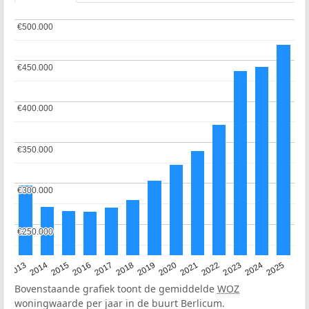
€500.000
€500.000
€450.000
€450.000
€400.000
€400.000
€350.000
€350.000
€300.000
€300.000
€250.000
€250.000
2015
2021
2014
2020
2013
2019
2025
2018
2024
2017
2023
2016
2022
Bovenstaande grafiek toont de gemiddelde
WOZ
woningwaarde per jaar in de buurt Berlicum.