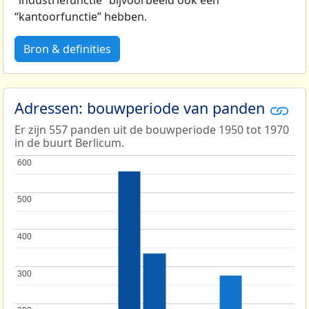
“industriefunctie” bijvoorbeeld ook een
“kantoorfunctie” hebben.
Bron & definities
Adressen: bouwperiode van panden
Er zijn 557 panden uit de bouwperiode 1950 tot 1970
in de buurt Berlicum.
600
600
500
500
400
400
300
300