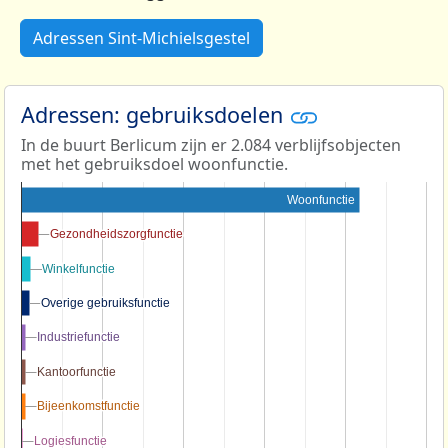
Adressen Sint-Michielsgestel
Adressen: gebruiksdoelen
In de buurt Berlicum zijn er 2.084 verblijfsobjecten
met het gebruiksdoel woonfunctie.
Woonfunctie
Gezondheidszorgfunctie
Gezondheidszorgfunctie
Winkelfunctie
Winkelfunctie
Overige gebruiksfunctie
Overige gebruiksfunctie
Industriefunctie
Industriefunctie
Kantoorfunctie
Kantoorfunctie
Bijeenkomstfunctie
Bijeenkomstfunctie
Logiesfunctie
Logiesfunctie