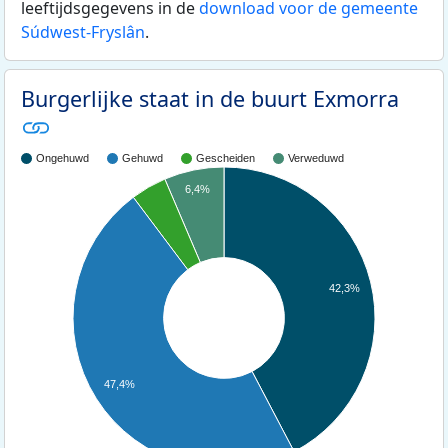
leeftijdsgegevens in de
download voor de gemeente
Súdwest-Fryslân
.
Burgerlijke staat in de buurt Exmorra
Ongehuwd
Gehuwd
Gescheiden
Verweduwd
6,4%
42,3%
47,4%