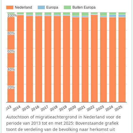
Nederland
Europa
Buiten Europa
100%
100%
80%
80%
60%
60%
40%
40%
20%
20%
2015
2014
2021
2013
2020
2019
2018
2025
2017
2024
2023
2016
2022
Autochtoon of migratieachtergrond in Nederland voor de
periode van 2013 tot en met 2025: Bovenstaande grafiek
toont de verdeling van de bevolking naar herkomst uit