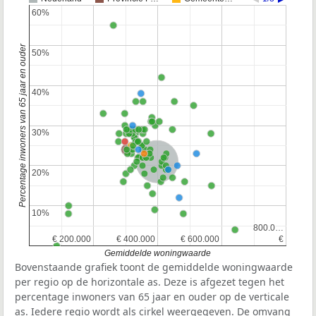
60%
60%
Percentage inwoners van 65 jaar en ouder
50%
50%
40%
40%
30%
30%
Nederland
20%
20%
10%
10%
800.0…
800.0…
€ 200.000
€ 200.000
€ 400.000
€ 400.000
€ 600.000
€ 600.000
€
€
Gemiddelde woningwaarde
Bovenstaande grafiek toont de gemiddelde woningwaarde
per regio op de horizontale as. Deze is afgezet tegen het
percentage inwoners van 65 jaar en ouder op de verticale
as. Iedere regio wordt als cirkel weergegeven. De omvang