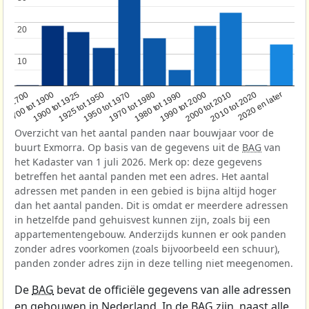
20
20
10
10
1950 tot 1970
1990 tot 2000
1900 tot 1925
2020 en later
1970 tot 1980
oor 1700
2000 tot 2010
1925 tot 1950
1980 tot 1990
1700 tot 1900
2010 tot 2020
Overzicht van het aantal panden naar bouwjaar voor de
buurt Exmorra. Op basis van de gegevens uit de
BAG
van
het Kadaster van 1 juli 2026. Merk op: deze gegevens
betreffen het aantal panden met een adres. Het aantal
adressen met panden in een gebied is bijna altijd hoger
dan het aantal panden. Dit is omdat er meerdere adressen
in hetzelfde pand gehuisvest kunnen zijn, zoals bij een
appartementengebouw. Anderzijds kunnen er ook panden
zonder adres voorkomen (zoals bijvoorbeeld een schuur),
panden zonder adres zijn in deze telling niet meegenomen.
De
BAG
bevat de officiële gegevens van alle adressen
en gebouwen in Nederland. In de BAG zijn, naast alle