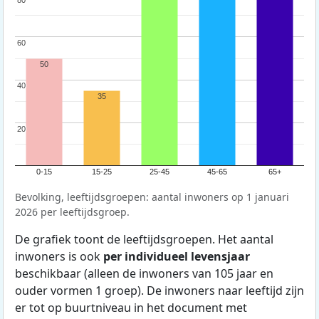
80
80
60
60
50
40
40
35
20
20
0-15
15-25
25-45
45-65
65+
Bevolking, leeftijdsgroepen: aantal inwoners op 1 januari
2026 per leeftijdsgroep.
De grafiek toont de leeftijdsgroepen. Het aantal
inwoners is ook
per individueel levensjaar
beschikbaar (alleen de inwoners van 105 jaar en
ouder vormen 1 groep). De inwoners naar leeftijd zijn
er tot op buurtniveau in het document met