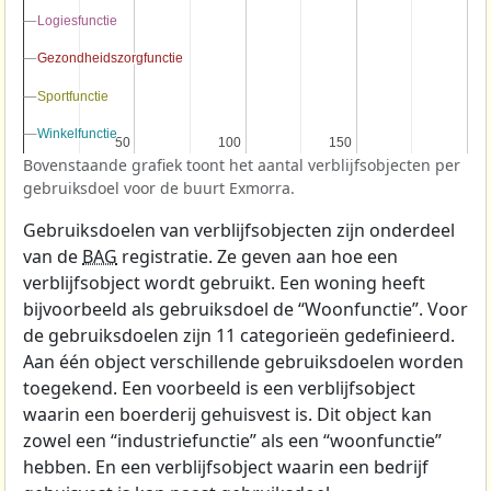
Logiesfunctie
Logiesfunctie
Gezondheidszorgfunctie
Gezondheidszorgfunctie
Sportfunctie
Sportfunctie
Winkelfunctie
Winkelfunctie
50
50
100
100
150
150
Bovenstaande grafiek toont het aantal verblijfsobjecten per
gebruiksdoel voor de buurt Exmorra.
Gebruiksdoelen van verblijfsobjecten zijn onderdeel
van de
BAG
registratie. Ze geven aan hoe een
verblijfsobject wordt gebruikt. Een woning heeft
bijvoorbeeld als gebruiksdoel de “Woonfunctie”. Voor
de gebruiksdoelen zijn 11 categorieën gedefinieerd.
Aan één object verschillende gebruiksdoelen worden
toegekend. Een voorbeeld is een verblijfsobject
waarin een boerderij gehuisvest is. Dit object kan
zowel een “industriefunctie” als een “woonfunctie”
hebben. En een verblijfsobject waarin een bedrijf