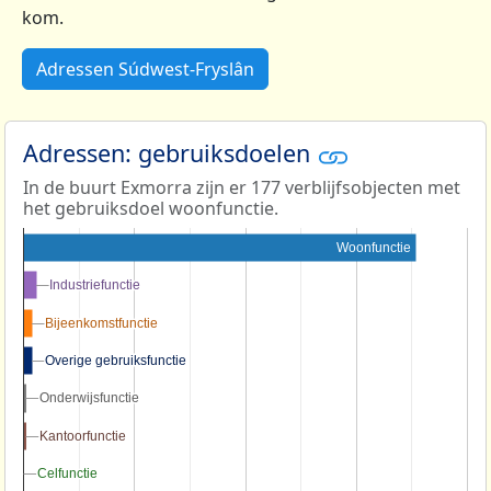
kom.
Adressen Súdwest-Fryslân
Adressen: gebruiksdoelen
In de buurt Exmorra zijn er 177 verblijfsobjecten met
het gebruiksdoel woonfunctie.
Woonfunctie
Industriefunctie
Industriefunctie
Bijeenkomstfunctie
Bijeenkomstfunctie
Overige gebruiksfunctie
Overige gebruiksfunctie
Onderwijsfunctie
Onderwijsfunctie
Kantoorfunctie
Kantoorfunctie
Celfunctie
Celfunctie