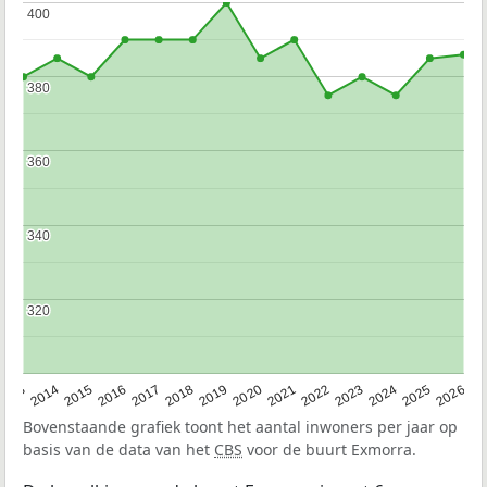
400
400
380
380
360
360
340
340
320
320
2022
2015
2021
2014
2020
2013
2026
2019
2025
2018
2024
2017
2023
2016
Bovenstaande grafiek toont het aantal inwoners per jaar op
basis van de data van het
CBS
voor de buurt Exmorra.