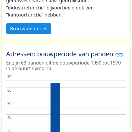
gehuisvest is kan naast gebruiksdoel
“industriefunctie” bijvoorbeeld ook een
“kantoorfunctie” hebben.
Bron & definities
Adressen: bouwperiode van panden
Er zijn 63 panden uit de bouwperiode 1950 tot 1970
in de buurt Exmorra.
70
70
60
60
50
50
40
40
30
30