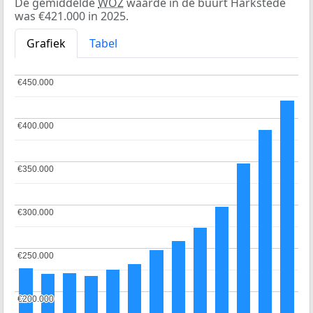
De gemiddelde
WOZ
waarde in de buurt Harkstede
was €421.000 in 2025.
Grafiek
Tabel
€450.000
€450.000
€400.000
€400.000
€350.000
€350.000
€300.000
€300.000
€250.000
€250.000
€200.000
€200.000