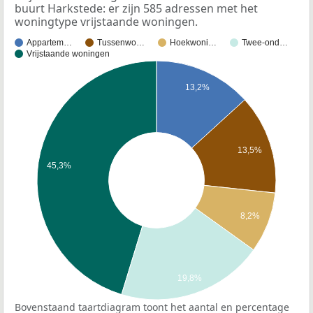
buurt Harkstede: er zijn 585 adressen met het
woningtype vrijstaande woningen.
Appartem…
Tussenwo…
Hoekwoni…
Twee-ond…
Vrijstaande woningen
13,2%
13,5%
45,3%
8,2%
19,8%
Bovenstaand taartdiagram toont het aantal en percentage