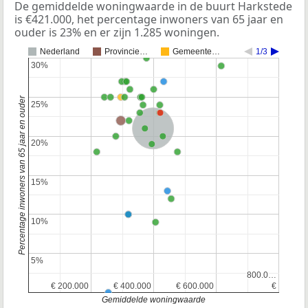
De gemiddelde woningwaarde in de buurt Harkstede
is €421.000, het percentage inwoners van 65 jaar en
ouder is 23% en er zijn 1.285 woningen.
Nederland
Provincie…
Gemeente…
1/3
30%
30%
Percentage inwoners van 65 jaar en ouder
25%
25%
Nederland
20%
20%
15%
15%
10%
10%
5%
5%
800.0…
800.0…
€ 200.000
€ 200.000
€ 400.000
€ 400.000
€ 600.000
€ 600.000
€
€
Gemiddelde woningwaarde