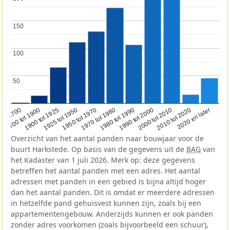
150
150
100
100
50
50
1950 tot 1970
1990 tot 2000
1900 tot 1925
2020 en later
1970 tot 1980
oor 1700
2000 tot 2010
1925 tot 1950
1980 tot 1990
1700 tot 1900
2010 tot 2020
Overzicht van het aantal panden naar bouwjaar voor de
buurt Harkstede. Op basis van de gegevens uit de
BAG
van
het Kadaster van 1 juli 2026. Merk op: deze gegevens
betreffen het aantal panden met een adres. Het aantal
adressen met panden in een gebied is bijna altijd hoger
dan het aantal panden. Dit is omdat er meerdere adressen
in hetzelfde pand gehuisvest kunnen zijn, zoals bij een
appartementengebouw. Anderzijds kunnen er ook panden
zonder adres voorkomen (zoals bijvoorbeeld een schuur),