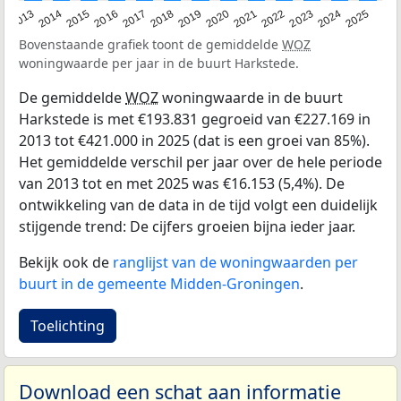
2015
2021
2014
2020
2013
2019
2025
2018
2024
2017
2023
2016
2022
Bovenstaande grafiek toont de gemiddelde
WOZ
woningwaarde per jaar in de buurt Harkstede.
De gemiddelde
WOZ
woningwaarde in de buurt
Harkstede is met €193.831 gegroeid van €227.169 in
2013 tot €421.000 in 2025 (dat is een groei van 85%).
Het gemiddelde verschil per jaar over de hele periode
van 2013 tot en met 2025 was €16.153 (5,4%). De
ontwikkeling van de data in de tijd volgt een duidelijk
stijgende trend: De cijfers groeien bijna ieder jaar.
Bekijk ook de
ranglijst van de woningwaarden per
buurt in de gemeente Midden-Groningen
.
Toelichting
Download een schat aan informatie