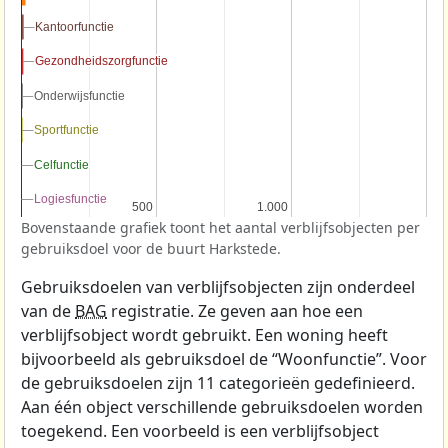
Kantoorfunctie
Kantoorfunctie
Gezondheidszorgfunctie
Gezondheidszorgfunctie
Onderwijsfunctie
Onderwijsfunctie
Sportfunctie
Sportfunctie
Celfunctie
Celfunctie
Logiesfunctie
Logiesfunctie
500
500
1.000
1.000
Bovenstaande grafiek toont het aantal verblijfsobjecten per
gebruiksdoel voor de buurt Harkstede.
Gebruiksdoelen van verblijfsobjecten zijn onderdeel
van de
BAG
registratie. Ze geven aan hoe een
verblijfsobject wordt gebruikt. Een woning heeft
bijvoorbeeld als gebruiksdoel de “Woonfunctie”. Voor
de gebruiksdoelen zijn 11 categorieën gedefinieerd.
Aan één object verschillende gebruiksdoelen worden
toegekend. Een voorbeeld is een verblijfsobject