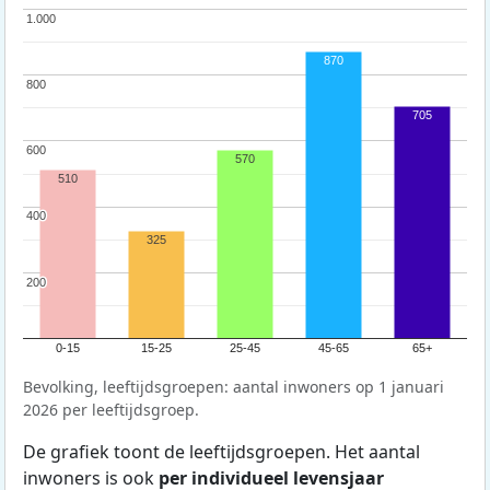
1.000
1.000
870
800
800
705
600
600
570
510
400
400
325
200
200
0-15
15-25
25-45
45-65
65+
Bevolking, leeftijdsgroepen: aantal inwoners op 1 januari
2026 per leeftijdsgroep.
De grafiek toont de leeftijdsgroepen. Het aantal
inwoners is ook
per individueel levensjaar