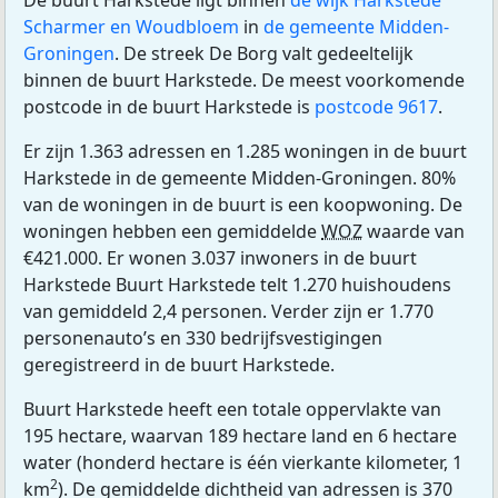
De buurt Harkstede ligt binnen
de wijk Harkstede
Scharmer en Woudbloem
in
de gemeente Midden-
Groningen
. De streek De Borg valt gedeeltelijk
binnen de buurt Harkstede. De meest voorkomende
postcode in de buurt Harkstede is
postcode 9617
.
Er zijn 1.363 adressen en 1.285 woningen in de buurt
Harkstede in de gemeente Midden-Groningen. 80%
van de woningen in de buurt is een koopwoning. De
woningen hebben een gemiddelde
WOZ
waarde van
€421.000. Er wonen 3.037 inwoners in de buurt
Harkstede Buurt Harkstede telt 1.270 huishoudens
van gemiddeld 2,4 personen. Verder zijn er 1.770
personenauto’s en 330 bedrijfsvestigingen
geregistreerd in de buurt Harkstede.
Buurt Harkstede heeft een totale oppervlakte van
195 hectare, waarvan 189 hectare land en 6 hectare
water (honderd hectare is één vierkante kilometer, 1
2
km
). De gemiddelde dichtheid van adressen is 370