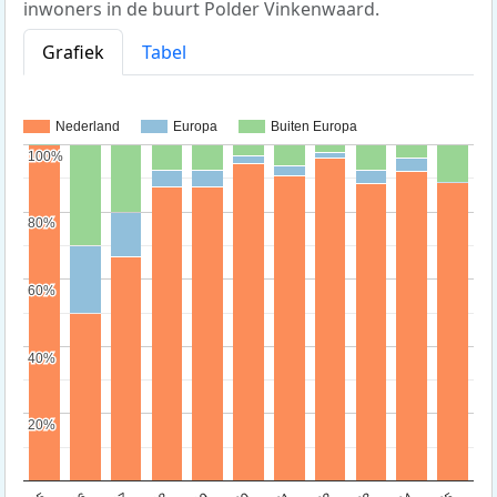
inwoners in de buurt Polder Vinkenwaard.
Grafiek
Tabel
Nederland
Europa
Buiten Europa
100%
100%
80%
80%
60%
60%
40%
40%
20%
20%