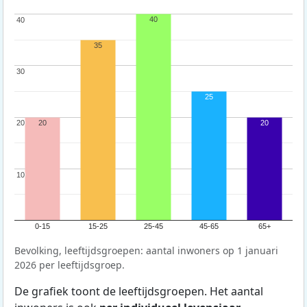
40
40
40
35
30
30
25
20
20
20
20
10
10
0-15
15-25
25-45
45-65
65+
Bevolking, leeftijdsgroepen: aantal inwoners op 1 januari
2026 per leeftijdsgroep.
De grafiek toont de leeftijdsgroepen. Het aantal