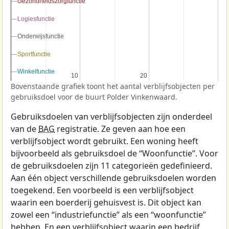
Gezondheidszorgfunctie
Gezondheidszorgfunctie
Logiesfunctie
Logiesfunctie
Onderwijsfunctie
Onderwijsfunctie
Sportfunctie
Sportfunctie
Winkelfunctie
Winkelfunctie
10
10
20
20
Bovenstaande grafiek toont het aantal verblijfsobjecten per
gebruiksdoel voor de buurt Polder Vinkenwaard.
Gebruiksdoelen van verblijfsobjecten zijn onderdeel
van de
BAG
registratie. Ze geven aan hoe een
verblijfsobject wordt gebruikt. Een woning heeft
bijvoorbeeld als gebruiksdoel de “Woonfunctie”. Voor
de gebruiksdoelen zijn 11 categorieën gedefinieerd.
Aan één object verschillende gebruiksdoelen worden
toegekend. Een voorbeeld is een verblijfsobject
waarin een boerderij gehuisvest is. Dit object kan
zowel een “industriefunctie” als een “woonfunctie”
hebben. En een verblijfsobject waarin een bedrijf