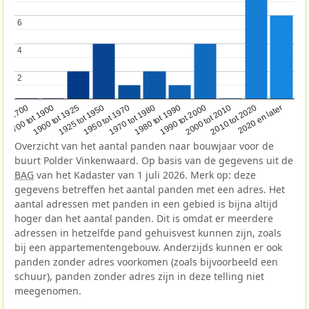
6
6
4
4
2
2
1950 tot 1970
1990 tot 2000
1900 tot 1925
2020 en later
1970 tot 1980
oor 1700
2000 tot 2010
1925 tot 1950
1980 tot 1990
1700 tot 1900
2010 tot 2020
Overzicht van het aantal panden naar bouwjaar voor de
buurt Polder Vinkenwaard. Op basis van de gegevens uit de
BAG
van het Kadaster van 1 juli 2026. Merk op: deze
gegevens betreffen het aantal panden met een adres. Het
aantal adressen met panden in een gebied is bijna altijd
hoger dan het aantal panden. Dit is omdat er meerdere
adressen in hetzelfde pand gehuisvest kunnen zijn, zoals
bij een appartementengebouw. Anderzijds kunnen er ook
panden zonder adres voorkomen (zoals bijvoorbeeld een
schuur), panden zonder adres zijn in deze telling niet
meegenomen.