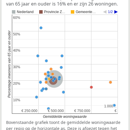
van 65 jaar en ouder is 16% en er zijn 26 woningen.
Nederland
Provincie Z…
Gemeente…
1/2
60%
60%
Percentage inwoners van 65 jaar en ouder
50%
50%
40%
40%
30%
30%
Nederland
Provincie Zuid-Holland
20%
20%
10%
10%
1.000…
1.000…
€ 250.000
€ 250.000
€ 500.000
€ 500.000
€ 750.000
€ 750.000
€
€
Gemiddelde woningwaarde
Bovenstaande grafiek toont de gemiddelde woningwaarde
per regio op de horizontale as. Deze is afgezet tegen het