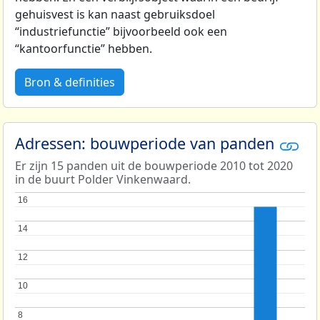
gehuisvest is kan naast gebruiksdoel
“industriefunctie” bijvoorbeeld ook een
“kantoorfunctie” hebben.
Bron & definities
Adressen: bouwperiode van panden
Er zijn 15 panden uit de bouwperiode 2010 tot 2020
in de buurt Polder Vinkenwaard.
16
16
14
14
12
12
10
10
8
8