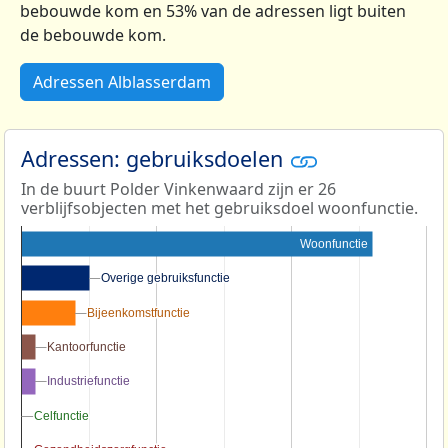
bebouwde kom en 53% van de adressen ligt buiten
de bebouwde kom.
Adressen Alblasserdam
Adressen: gebruiksdoelen
In de buurt Polder Vinkenwaard zijn er 26
verblijfsobjecten met het gebruiksdoel woonfunctie.
Woonfunctie
Overige gebruiksfunctie
Overige gebruiksfunctie
Bijeenkomstfunctie
Bijeenkomstfunctie
Kantoorfunctie
Kantoorfunctie
Industriefunctie
Industriefunctie
Celfunctie
Celfunctie