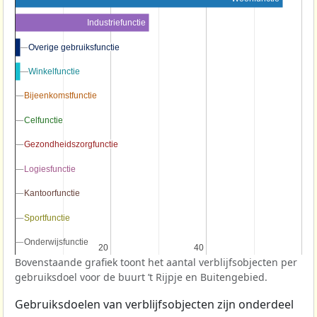
Industriefunctie
Overige gebruiksfunctie
Overige gebruiksfunctie
Winkelfunctie
Winkelfunctie
Bijeenkomstfunctie
Bijeenkomstfunctie
Celfunctie
Celfunctie
Gezondheidszorgfunctie
Gezondheidszorgfunctie
Logiesfunctie
Logiesfunctie
Kantoorfunctie
Kantoorfunctie
Sportfunctie
Sportfunctie
Onderwijsfunctie
Onderwijsfunctie
20
20
40
40
Bovenstaande grafiek toont het aantal verblijfsobjecten per
gebruiksdoel voor de buurt ’t Rijpje en Buitengebied.
Gebruiksdoelen van verblijfsobjecten zijn onderdeel