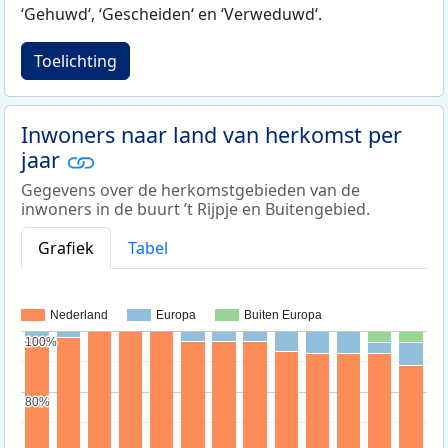
‘Gehuwd‘, ‘Gescheiden‘ en ‘Verweduwd‘.
Toelichting
Inwoners naar land van herkomst per
jaar
Gegevens over de herkomstgebieden van de
inwoners in de buurt ’t Rijpje en Buitengebied.
Grafiek
Tabel
Nederland
Europa
Buiten Europa
100%
100%
80%
80%