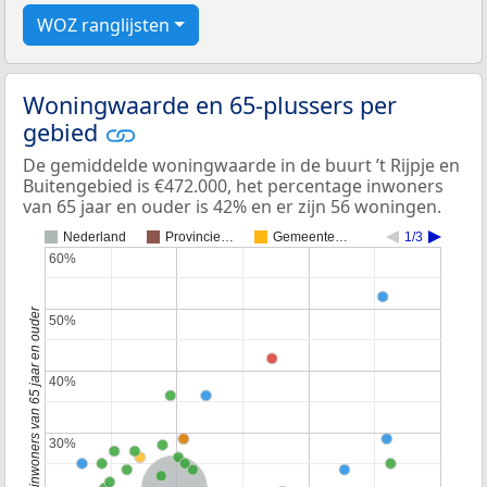
WOZ ranglijsten
Woningwaarde en 65-plussers per
gebied
De gemiddelde woningwaarde in de buurt ’t Rijpje en
Buitengebied is €472.000, het percentage inwoners
van 65 jaar en ouder is 42% en er zijn 56 woningen.
Nederland
Provincie…
Gemeente…
1/3
60%
60%
Percentage inwoners van 65 jaar en ouder
50%
50%
40%
40%
30%
30%