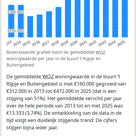
€300.000
€300.000
€250.000
€250.000
2015
2021
2014
2020
2013
2019
2025
2018
2024
2017
2023
2016
2022
Bovenstaande grafiek toont de gemiddelde
WOZ
woningwaarde per jaar in de buurt ’t Rijpje en
Buitengebied.
De gemiddelde
WOZ
woningwaarde in de buurt ’t
Rijpje en Buitengebied is met €160.000 gegroeid van
€312.000 in 2013 tot €472.000 in 2025 (dat is een
stijging van 51%). Het gemiddelde verschil per jaar
over de hele periode van 2013 tot en met 2025 was
€13.333 (3,74%). De ontwikkeling van de data in de
tijd volgt een duidelijk stijgende trend: De cijfers
stijgen bijna ieder jaar.