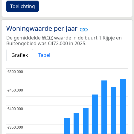
Toelichting
Woningwaarde per jaar
De gemiddelde
WOZ
waarde in de buurt ’t Rijpje en
Buitengebied was €472.000 in 2025.
Grafiek
Tabel
€500.000
€500.000
€450.000
€450.000
€400.000
€400.000
€350.000
€350.000