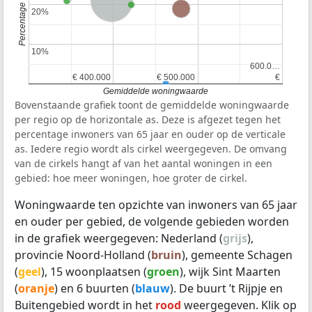
Nederland
Provincie Noord-Holland
20%
20%
10%
10%
600.0…
600.0…
€ 400.000
€ 400.000
€ 500.000
€ 500.000
€
€
Gemiddelde woningwaarde
Bovenstaande grafiek toont de gemiddelde woningwaarde
per regio op de horizontale as. Deze is afgezet tegen het
percentage inwoners van 65 jaar en ouder op de verticale
as. Iedere regio wordt als cirkel weergegeven. De omvang
van de cirkels hangt af van het aantal woningen in een
gebied: hoe meer woningen, hoe groter de cirkel.
Woningwaarde ten opzichte van inwoners van 65 jaar
en ouder per gebied, de volgende gebieden worden
in de grafiek weergegeven: Nederland (
grijs
),
provincie Noord-Holland (
bruin
), gemeente Schagen
(
geel
), 15 woonplaatsen (
groen
), wijk Sint Maarten
(
oranje
) en 6 buurten (
blauw
). De buurt ’t Rijpje en
Buitengebied wordt in het
rood
weergegeven. Klik op