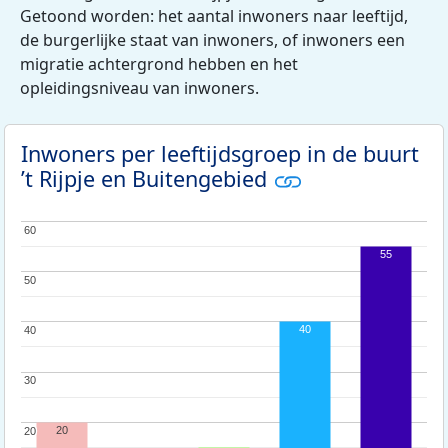
Getoond worden: het aantal inwoners naar leeftijd,
de burgerlijke staat van inwoners, of inwoners een
migratie achtergrond hebben en het
opleidingsniveau van inwoners.
Inwoners per leeftijdsgroep in de buurt
’t Rijpje en Buitengebied
60
60
55
50
50
40
40
40
30
30
20
20
20