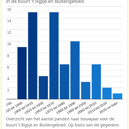
in de buurt ’t Rijpje en Buitengebied.
16
16
14
14
12
12
10
10
8
8
6
6
4
4
2
2
1950 tot 1970
1990 tot 2000
1900 tot 1925
2020 en later
1970 tot 1980
oor 1700
2000 tot 2010
1925 tot 1950
1980 tot 1990
1700 tot 1900
2010 tot 2020
Overzicht van het aantal panden naar bouwjaar voor de
buurt ’t Rijpje en Buitengebied. Op basis van de gegevens