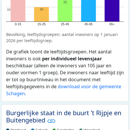
15
10
10
10
0-15
15-25
25-45
45-65
65+
Bevolking, leeftijdsgroepen: aantal inwoners op 1 januari
2026 per leeftijdsgroep.
De grafiek toont de leeftijdsgroepen. Het aantal
inwoners is ook
per individueel levensjaar
beschikbaar (alleen de inwoners van 105 jaar en
ouder vormen 1 groep). De inwoners naar leeftijd zijn
er tot op buurtniveau in het document met
leeftijdsgegevens in de
download voor de gemeente
Schagen
.
Burgerlijke staat in de buurt ’t Rijpje en
Buitengebied