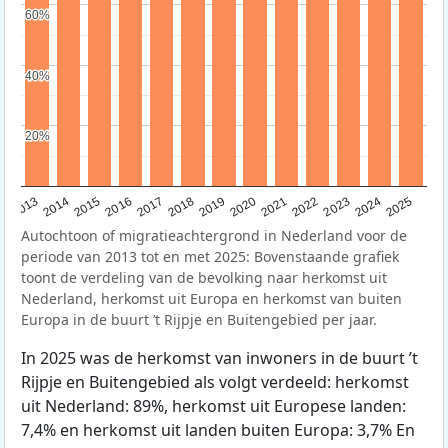
60%
60%
40%
40%
20%
20%
2015
2014
2021
2013
2020
2019
2018
2025
2017
2024
2023
2016
2022
Autochtoon of migratieachtergrond in Nederland voor de
periode van 2013 tot en met 2025: Bovenstaande grafiek
toont de verdeling van de bevolking naar herkomst uit
Nederland, herkomst uit Europa en herkomst van buiten
Europa in de buurt ’t Rijpje en Buitengebied per jaar.
In 2025 was de herkomst van inwoners in de buurt ’t
Rijpje en Buitengebied als volgt verdeeld: herkomst
uit Nederland: 89%, herkomst uit Europese landen:
7,4% en herkomst uit landen buiten Europa: 3,7% En