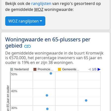
Bekijk ook de
ranglijsten
van regio's gesorteerd op
de gemiddelde
WOZ
woningwaarde:
WOZ ranglijsten
Woningwaarde en 65-plussers per
gebied
De gemiddelde woningwaarde in de buurt Kromwijk
is €570.000, het percentage inwoners van 65 jaar en
ouder is 19% en er zijn 38 woningen.
Nederland
Provincie…
Gemeente…
1/3
50%
50%
40%
40%
30%
30%