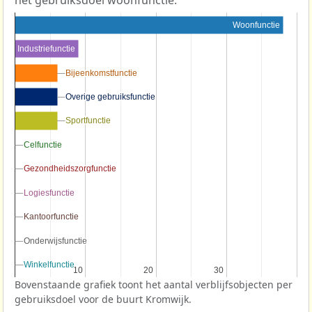
Woonfunctie
Industriefunctie
Bijeenkomstfunctie
Bijeenkomstfunctie
Overige gebruiksfunctie
Overige gebruiksfunctie
Sportfunctie
Sportfunctie
Celfunctie
Celfunctie
Gezondheidszorgfunctie
Gezondheidszorgfunctie
Logiesfunctie
Logiesfunctie
Kantoorfunctie
Kantoorfunctie
Onderwijsfunctie
Onderwijsfunctie
Winkelfunctie
Winkelfunctie
10
10
20
20
30
30
Bovenstaande grafiek toont het aantal verblijfsobjecten per
gebruiksdoel voor de buurt Kromwijk.