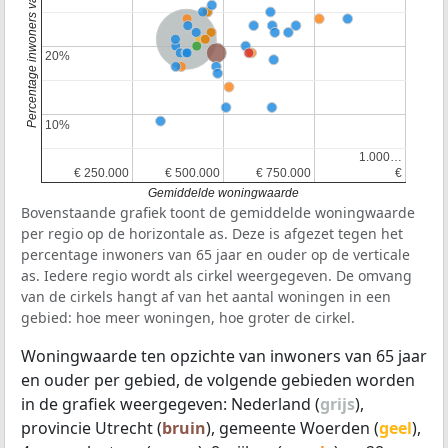
Percentage inwoners van 65 jaar en ouder
Nederland
Provincie Utrecht
20%
20%
10%
10%
1.000…
1.000…
€ 250.000
€ 250.000
€ 500.000
€ 500.000
€ 750.000
€ 750.000
€
€
Gemiddelde woningwaarde
Bovenstaande grafiek toont de gemiddelde woningwaarde
per regio op de horizontale as. Deze is afgezet tegen het
percentage inwoners van 65 jaar en ouder op de verticale
as. Iedere regio wordt als cirkel weergegeven. De omvang
van de cirkels hangt af van het aantal woningen in een
gebied: hoe meer woningen, hoe groter de cirkel.
Woningwaarde ten opzichte van inwoners van 65 jaar
en ouder per gebied, de volgende gebieden worden
in de grafiek weergegeven: Nederland (
grijs
),
provincie Utrecht (
bruin
), gemeente Woerden (
geel
),