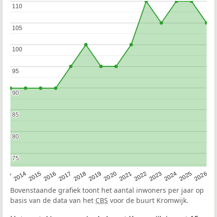
110
110
105
105
100
100
95
95
90
90
85
85
80
80
75
75
2022
2015
2021
2014
2020
2013
2026
2019
2025
2018
2024
2017
2023
2016
Bovenstaande grafiek toont het aantal inwoners per jaar op
basis van de data van het
CBS
voor de buurt Kromwijk.