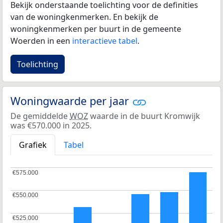
Bekijk onderstaande toelichting voor de definities
van de woningkenmerken. En bekijk de
woningkenmerken per buurt in de gemeente
Woerden in een
interactieve tabel
.
Toelichting
Woningwaarde per jaar
De gemiddelde
WOZ
waarde in de buurt Kromwijk
was €570.000 in 2025.
Grafiek
Tabel
€575.000
€575.000
€550.000
€550.000
€525.000
€525.000