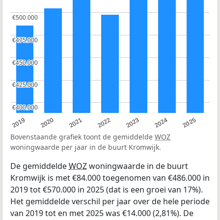
€500.000
€500.000
€475.000
€475.000
€450.000
€450.000
€425.000
€425.000
€400.000
€400.000
2024
2023
2022
2021
2020
2019
2025
Bovenstaande grafiek toont de gemiddelde
WOZ
woningwaarde per jaar in de buurt Kromwijk.
De gemiddelde
WOZ
woningwaarde in de buurt
Kromwijk is met €84.000 toegenomen van €486.000 in
2019 tot €570.000 in 2025 (dat is een groei van 17%).
Het gemiddelde verschil per jaar over de hele periode
van 2019 tot en met 2025 was €14.000 (2,81%). De