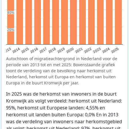
40%
40%
20%
20%
2015
2014
2021
2013
2020
2019
2018
2025
2017
2024
2023
2016
2022
Autochtoon of migratieachtergrond in Nederland voor de
periode van 2013 tot en met 2025: Bovenstaande grafiek
toont de verdeling van de bevolking naar herkomst uit
Nederland, herkomst uit Europa en herkomst van buiten
Europa in de buurt Kromwijk per jaar.
In 2025 was de herkomst van inwoners in de buurt
Kromwijk als volgt verdeeld: herkomst uit Nederland:
95%, herkomst uit Europese landen: 4,55% en
herkomst uit landen buiten Europa: 0,0% En in 2013
was de verdeling van inwoners naar herkomstgebied
als volgt: herkomst uit Nederland: 97%, herkomst uit