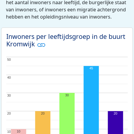
het aantal inwoners naar leeftijd, de burgerlijke staat
van inwoners, of inwoners een migratie achtergrond
hebben en het opleidingsniveau van inwoners.
Inwoners per leeftijdsgroep in de buurt
Kromwijk
50
50
45
40
40
30
30
30
20
20
20
20
10
10
10