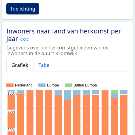
Toelichting
Inwoners naar land van herkomst per
jaar
Gegevens over de herkomstgebieden van de
inwoners in de buurt Kromwijk.
Grafiek
Tabel
Nederland
Europa
Buiten Europa
100%
100%
80%
80%
60%
60%