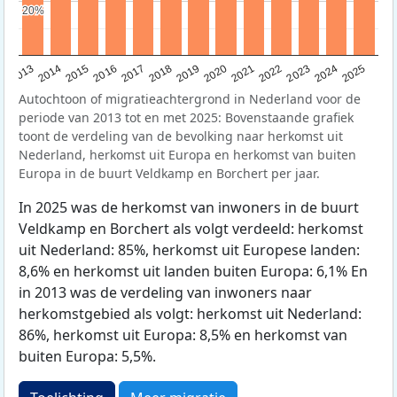
20%
20%
2015
2014
2021
2013
2020
2019
2018
2025
2017
2024
2023
2016
2022
Autochtoon of migratieachtergrond in Nederland voor de
periode van 2013 tot en met 2025: Bovenstaande grafiek
toont de verdeling van de bevolking naar herkomst uit
Nederland, herkomst uit Europa en herkomst van buiten
Europa in de buurt Veldkamp en Borchert per jaar.
In 2025 was de herkomst van inwoners in de buurt
Veldkamp en Borchert als volgt verdeeld: herkomst
uit Nederland: 85%, herkomst uit Europese landen:
8,6% en herkomst uit landen buiten Europa: 6,1% En
in 2013 was de verdeling van inwoners naar
herkomstgebied als volgt: herkomst uit Nederland:
86%, herkomst uit Europa: 8,5% en herkomst van
buiten Europa: 5,5%.