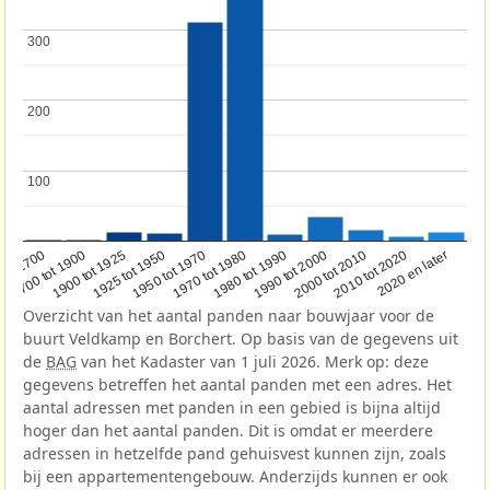
300
300
200
200
100
100
1950 tot 1970
1990 tot 2000
1900 tot 1925
2020 en later
1970 tot 1980
oor 1700
2000 tot 2010
1925 tot 1950
1980 tot 1990
1700 tot 1900
2010 tot 2020
Overzicht van het aantal panden naar bouwjaar voor de
buurt Veldkamp en Borchert. Op basis van de gegevens uit
de
BAG
van het Kadaster van 1 juli 2026. Merk op: deze
gegevens betreffen het aantal panden met een adres. Het
aantal adressen met panden in een gebied is bijna altijd
hoger dan het aantal panden. Dit is omdat er meerdere
adressen in hetzelfde pand gehuisvest kunnen zijn, zoals
bij een appartementengebouw. Anderzijds kunnen er ook