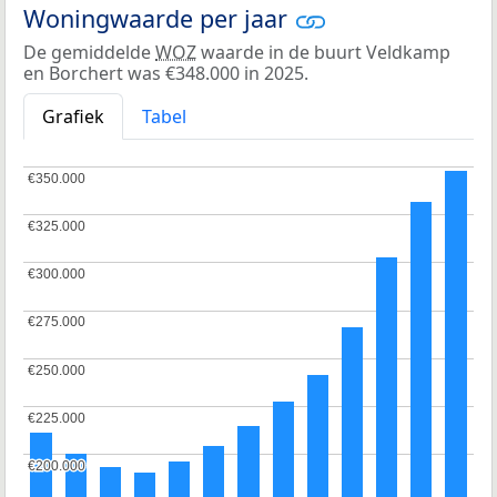
Woningwaarde per jaar
De gemiddelde
WOZ
waarde in de buurt Veldkamp
en Borchert was €348.000 in 2025.
Grafiek
Tabel
€350.000
€350.000
€325.000
€325.000
€300.000
€300.000
€275.000
€275.000
€250.000
€250.000
€225.000
€225.000
€200.000
€200.000