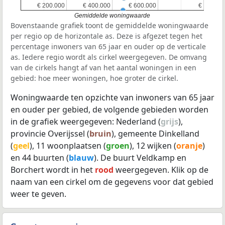
€ 200.000
€ 200.000
€ 400.000
€ 400.000
€ 600.000
€ 600.000
€
€
Gemiddelde woningwaarde
Bovenstaande grafiek toont de gemiddelde woningwaarde
per regio op de horizontale as. Deze is afgezet tegen het
percentage inwoners van 65 jaar en ouder op de verticale
as. Iedere regio wordt als cirkel weergegeven. De omvang
van de cirkels hangt af van het aantal woningen in een
gebied: hoe meer woningen, hoe groter de cirkel.
Woningwaarde ten opzichte van inwoners van 65 jaar
en ouder per gebied, de volgende gebieden worden
in de grafiek weergegeven: Nederland (
grijs
),
provincie Overijssel (
bruin
), gemeente Dinkelland
(
geel
), 11 woonplaatsen (
groen
), 12 wijken (
oranje
)
en 44 buurten (
blauw
). De buurt Veldkamp en
Borchert wordt in het
rood
weergegeven. Klik op de
naam van een cirkel om de gegevens voor dat gebied
weer te geven.