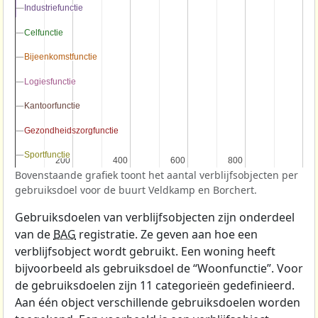
Industriefunctie
Industriefunctie
Celfunctie
Celfunctie
Bijeenkomstfunctie
Bijeenkomstfunctie
Logiesfunctie
Logiesfunctie
Kantoorfunctie
Kantoorfunctie
Gezondheidszorgfunctie
Gezondheidszorgfunctie
Sportfunctie
Sportfunctie
200
200
400
400
600
600
800
800
Bovenstaande grafiek toont het aantal verblijfsobjecten per
gebruiksdoel voor de buurt Veldkamp en Borchert.
Gebruiksdoelen van verblijfsobjecten zijn onderdeel
van de
BAG
registratie. Ze geven aan hoe een
verblijfsobject wordt gebruikt. Een woning heeft
bijvoorbeeld als gebruiksdoel de “Woonfunctie”. Voor
de gebruiksdoelen zijn 11 categorieën gedefinieerd.
Aan één object verschillende gebruiksdoelen worden