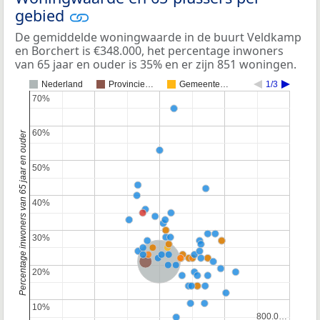
gebied
De gemiddelde woningwaarde in de buurt Veldkamp
en Borchert is €348.000, het percentage inwoners
van 65 jaar en ouder is 35% en er zijn 851 woningen.
Nederland
Provincie…
Gemeente…
1/3
70%
70%
60%
60%
Percentage inwoners van 65 jaar en ouder
50%
50%
40%
40%
30%
30%
Nederland
20%
20%
10%
10%
800.0…
800.0…