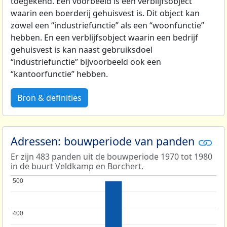
toegekend. Een voorbeeld is een verblijfsobject
waarin een boerderij gehuisvest is. Dit object kan
zowel een “industriefunctie” als een “woonfunctie”
hebben. En een verblijfsobject waarin een bedrijf
gehuisvest is kan naast gebruiksdoel
“industriefunctie” bijvoorbeeld ook een
“kantoorfunctie” hebben.
Bron & definities
Adressen: bouwperiode van panden
Er zijn 483 panden uit de bouwperiode 1970 tot 1980
in de buurt Veldkamp en Borchert.
500
500
400
400