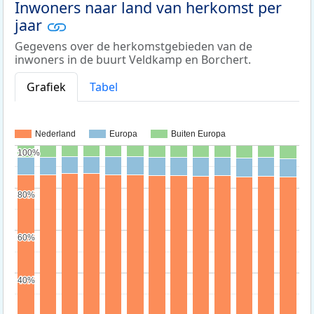
Inwoners naar land van herkomst per
jaar
Gegevens over de herkomstgebieden van de
inwoners in de buurt Veldkamp en Borchert.
Grafiek
Tabel
Nederland
Europa
Buiten Europa
100%
100%
80%
80%
60%
60%
40%
40%