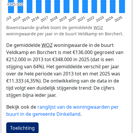
€175.000
€175.000
2015
2021
2014
2020
2013
2019
2025
2018
2024
2017
2023
2016
2022
Bovenstaande grafiek toont de gemiddelde
WOZ
woningwaarde per jaar in de buurt Veldkamp en Borchert.
De gemiddelde
WOZ
woningwaarde in de buurt
Veldkamp en Borchert is met €136.000 gegroeid van
€212.000 in 2013 tot €348.000 in 2025 (dat is een
stijging van 64%). Het gemiddelde verschil per jaar
over de hele periode van 2013 tot en met 2025 was
€11.333 (4,35%). De ontwikkeling van de data in de
tijd volgt een duidelijk stijgende trend: De cijfers
stijgen bijna ieder jaar.
Bekijk ook de
ranglijst van de woningwaarden per
buurt in de gemeente Dinkelland
.
Toelichting